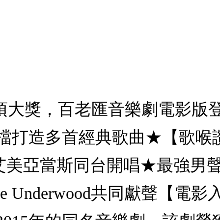
6項大獎，百老匯音樂劇電影版
檔打造多首經典歌曲★【歌喉
爾、艾美亞當斯同台開唱★最強男聲S
e Underwood共同獻聲【電影入座】