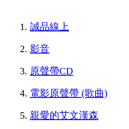
誠品線上
影音
原聲帶CD
電影原聲帶 (歌曲)
親愛的艾文漢森