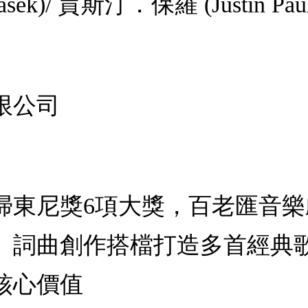
ek)/ 賈斯汀．保羅 (Justin Paul
限公司
掃東尼獎6項大獎，百老匯音
】詞曲創作搭檔打造多首經典
核心價值