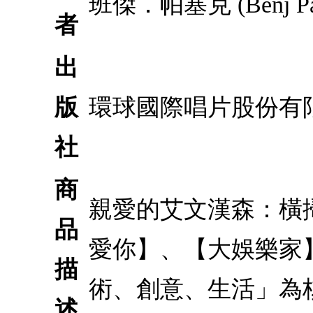
班傑．帕塞克 (Benj Pas
者
出
版
環球國際唱片股份有
社
商
親愛的艾文漢森：橫
品
愛你】、【大娛樂家
描
術、創意、生活」為
述