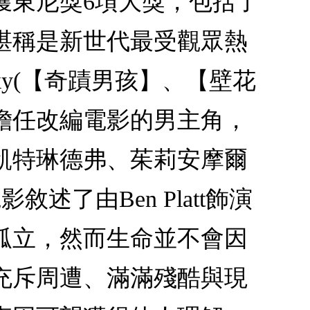
獲東尼獎6項大獎，包括了
堪稱是新世代最受觀眾熱
sky(【奇蹟男孩】、【壁花
tt擔任改編電影的男主角，
凱特琳德弗、茱莉安摩爾
敘述了由Ben Platt飾演
孤立，然而生命並不會因
充斥周遭、滿滿殘酷與現