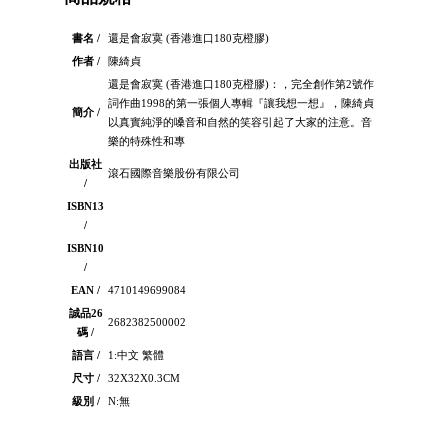
書名 /
還是會寂寞 (香港進口180克橙膠)
作者 /
陳綺貞
還是會寂寞 (香港進口180克橙膠)：，完全創作第2號作
詞作曲1998的第一張個人專輯『讓我想一想』，陳綺貞
簡介 /
以真實純淨的嗓音和自然的笑容引起了大家的注意。音
樂的特殊性和專
出版社
滾石國際音樂股份有限公司
/
ISBN13
/
ISBN10
/
EAN /
4710149699084
誠品26
2682382500002
碼 /
語言 /
1:中文 繁體
尺寸 /
32X32X0.3CM
級別 /
N:無