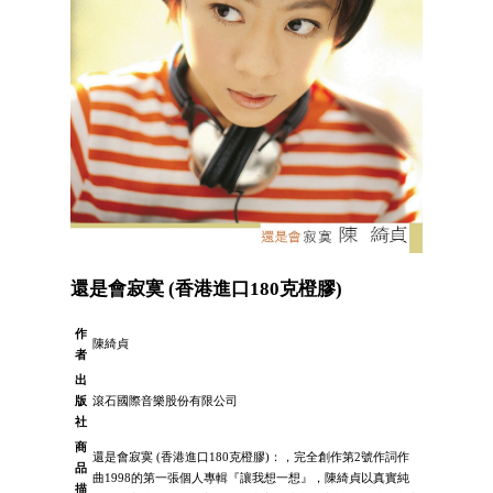
還是會寂寞 (香港進口180克橙膠)
作
陳綺貞
者
出
版
滾石國際音樂股份有限公司
社
商
還是會寂寞 (香港進口180克橙膠)：，完全創作第2號作詞作
品
曲1998的第一張個人專輯『讓我想一想』，陳綺貞以真實純
描