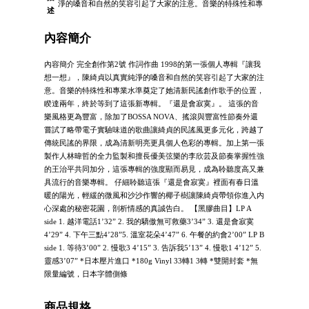
淨的嗓音和自然的笑容引起了大家的注意。音樂的特殊性和專
述
內容簡介
內容簡介 完全創作第2號 作詞作曲 1998的第一張個人專輯『讓我
想一想』，陳綺貞以真實純淨的嗓音和自然的笑容引起了大家的注
意。音樂的特殊性和專業水準奠定了她清新民謠創作歌手的位置，
睽達兩年，終於等到了這張新專輯。『還是會寂寞』。 這張的音
樂風格更為豐富，除加了BOSSA NOVA、搖滾與豐富性節奏外還
嘗試了略帶電子實驗味道的歌曲讓綺貞的民謠風更多元化，跨越了
傳統民謠的界限，成為清新明亮更具個人色彩的專輯。加上第一張
製作人林暐哲的全力監製和擅長優美弦樂的李欣芸及節奏掌握性強
的王治平共同加分，這張專輯的強度顯而易見，成為聆聽度高又兼
具流行的音樂專輯。 仔細聆聽這張『還是會寂寞』裡面有春日溫
暖的陽光，輕緩的微風和沙沙作響的椰子樹讓陳綺貞帶領你進入内
心深處的秘密花園，剖析情感的真誠告白。 【黑膠曲目】LP A
side 1. 越洋電話1’32” 2. 我的驕傲無可救藥3’34” 3. 還是會寂寞
4’29” 4. 下午三點4’28”5. 溫室花朵4’47” 6. 午餐的約會2’00” LP B
side 1. 等待3’00” 2. 慢歌3 4’15” 3. 告訴我5’13” 4. 慢歌1 4’12” 5.
靈感3’07” *日本壓片進口 *180g Vinyl 33轉1 3轉 *雙開封套 *無
限量編號，日本字體側條
商品規格