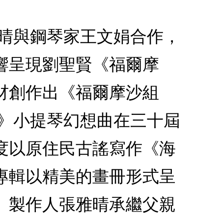
雅晴與鋼琴家王文娟合作，
響呈現劉聖賢《福爾摩
材創作出《福爾摩沙組
繪》小提琴幻想曲在三十屆
度以原住民古謠寫作《海
專輯以精美的畫冊形式呈
。製作人張雅晴承繼父親