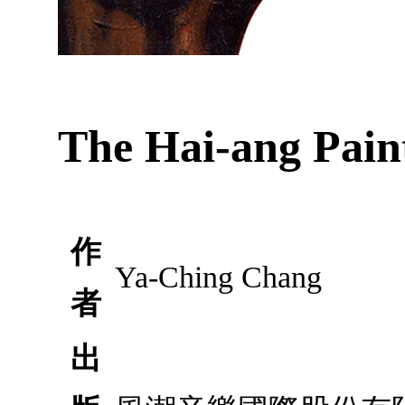
The Hai-ang Pain
作
Ya-Ching Chang
者
出