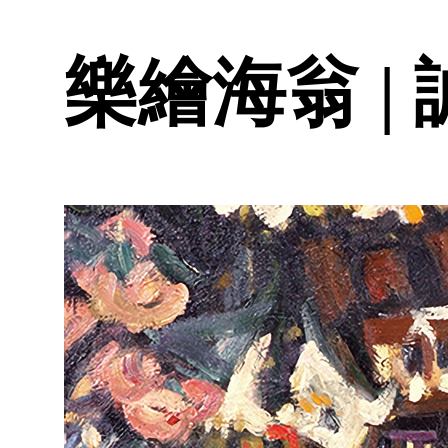
樂繪海翁 |