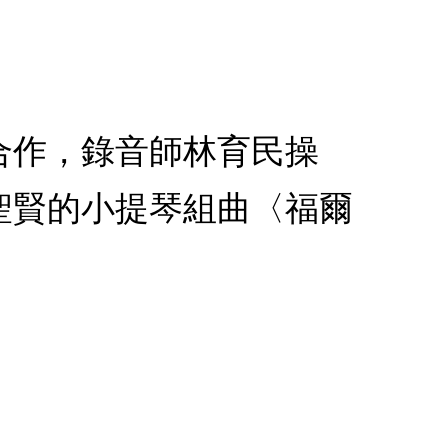
合作，錄音師林育民操
聖賢的小提琴組曲〈福爾