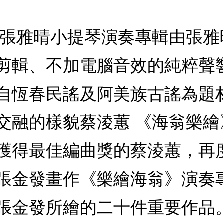
—張雅晴小提琴演奏專輯由張
剪輯、不加電腦音效的純粹聲
自恆春民謠及阿美族古謠為題
交融的樣貌蔡淩蕙 《海翁樂
獲得最佳編曲獎的蔡淩蕙，再
張金發畫作《樂繪海翁》演奏
張金發所繪的二十件重要作品