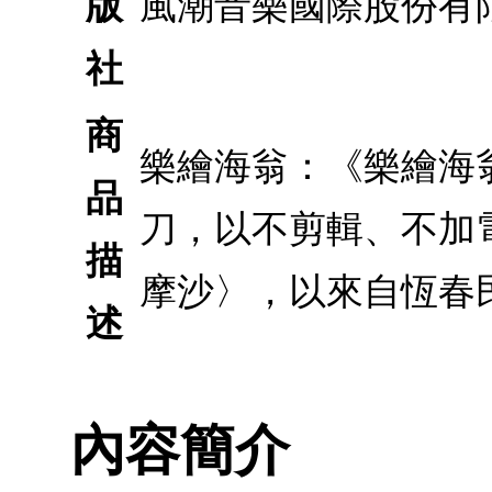
版
風潮音樂國際股份有
社
商
樂繪海翁：《樂繪海
品
刀，以不剪輯、不加
描
摩沙〉，以來自恆春
述
內容簡介