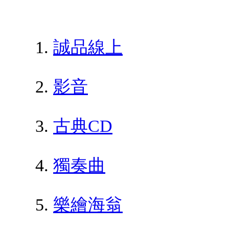
誠品線上
影音
古典CD
獨奏曲
樂繪海翁