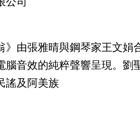
限公司
翁》由張雅晴與鋼琴家王文娟
電腦音效的純粹聲響呈現。劉
民謠及阿美族