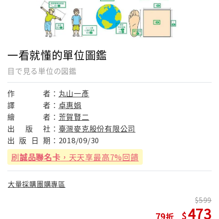
一看就懂的單位圖鑑
目で見る単位の図鑑
作
者：
丸山一彥
譯
者：
卓惠娟
繪
者：
荒賀賢二
出
版
社：
臺灣麥克股份有限公司
出
版
日
期：
2018/09/30
刷
誠品聯名卡
，天天享最高7%回饋
大量採購團購專區
599
473
79