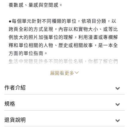
養數感、量感與空間感。
●每個單元針對不同種類的單位，依項目分類，以
跨頁全彩的方式呈現，內容以和實物大小、或等比
例放大的照片加強單位的理解，利用漫畫或專欄解
釋和單位相關的人物、歷史或相關故事，是一本全
方面的單位指南。
生活中常聽見許多不同的單位名稱，你都了解它們
的用途與意義嗎？
展開看更多
從公尺、公噸、瓦特到安培…… 讓我們用圖像重新
理解這些單位名稱，
作者介紹
培養一個理性思考的科學腦！
規格
退貨說明