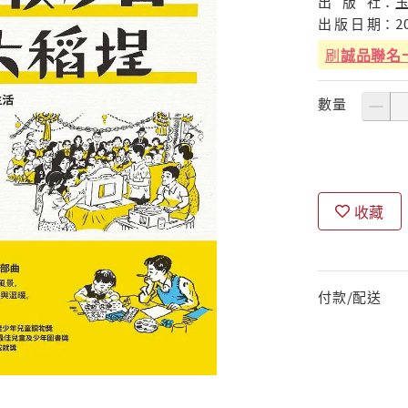
出
版
社：
出
版
日
期：
2
刷
誠品聯名
數量
收藏
付款/配送