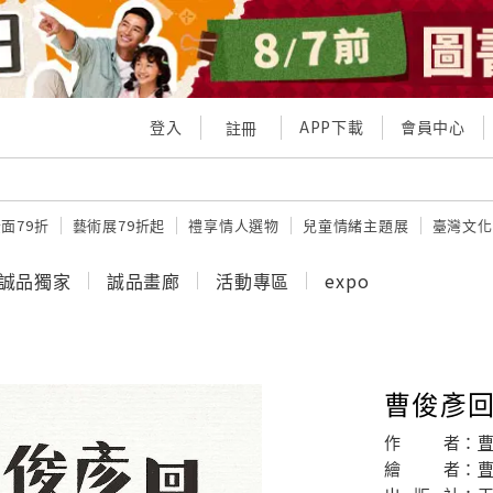
登入
APP下載
會員中心
註冊
面79折
藝術展79折起
禮享情人選物
兒童情緒主題展
臺灣文化
誠品獨家
誠品畫廊
活動專區
expo
曹俊彥回
作
者：
繪
者：