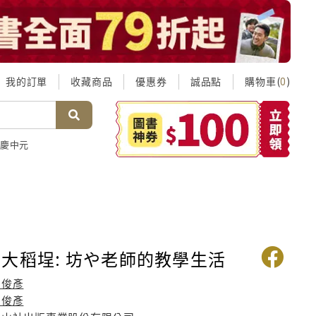
我的訂單
收藏商品
優惠券
誠品點
購物車(
)
0
慶中元
大稻埕: 坊や老師的教學生活
曹俊彥
曹俊彥