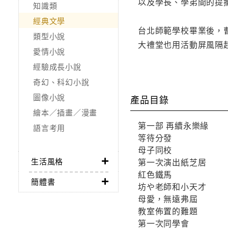
以及學長、學弟間的提
知識類
經典文學
台北師範學校畢業後，
類型小說
大禮堂也用活動屏風隔
愛情小說
經驗成長小說
奇幻、科幻小說
圖像小說
產品目錄
繪本／插畫／漫畫
第一部 再續永樂緣
語言考用
等待分發
母子同校
生活風格
第一次演出紙芝居
紅色鐵馬
簡體書
坊や老師和小天才
母愛，無遠弗屆
教室佈置的難題
第一次同學會