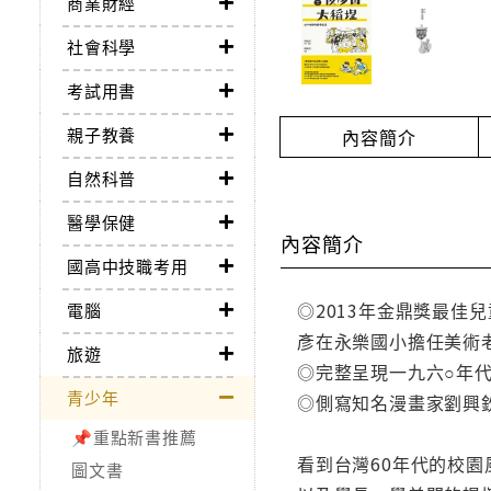
商業財經
社會科學
考試用書
親子教養
內容簡介
自然科普
醫學保健
內容簡介
國高中技職考用
◎2013年金鼎獎最佳
電腦
彥在永樂國小擔任美術
旅遊
◎完整呈現一九六○年
青少年
◎側寫知名漫畫家劉興
📌重點新書推薦
看到台灣60年代的校園
圖文書