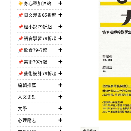
☀️身心靈加油站
📌圖文漫畫85折起
📌輕小說79折起
📌語言學習79折起
📌飲食79折起
📌美術79折起
📌藝術設計79折起
編輯推薦
人文史哲
文學
心理勵志