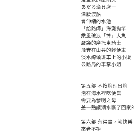
あだる漁具店—
潭腰渡船
會伸縮的水池
「給路師」海灘拋竿
乘風破浪「掉」大魚
嚴謹的摩托車騎士
飛奔在山谷的輕便車
淡水線頭班車上的小販
公路局的車掌小姐
第五部 不按牌理出牌
泡在海水裡吃便當
需要為發明之母
差一點讓潮水斷了回家
第六部 有得畫，就快樂
來者不拒