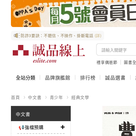
防詐3要訣：不聽信、不操作、掛斷電話
(詳)
禮享偶爸節
圖書全
全站分類
品牌旗艦館
排行榜
誠品選書
首頁
中文書
青少年
經典文學
中文書
📢強檔預購