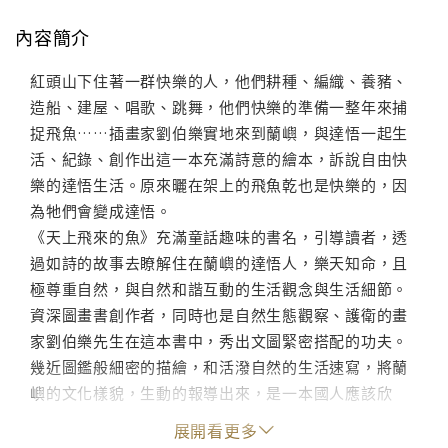
內容簡介
紅頭山下住著一群快樂的人，他們耕種、編織、養豬、
造船、建屋、唱歌、跳舞，他們快樂的準備一整年來捕
捉飛魚……插畫家劉伯樂實地來到蘭嶼，與達悟一起生
活、紀錄、創作出這一本充滿詩意的繪本，訴說自由快
樂的達悟生活。原來曬在架上的飛魚乾也是快樂的，因
為牠們會變成達悟。
《天上飛來的魚》充滿童話趣味的書名，引導讀者，透
過如詩的故事去瞭解住在蘭嶼的達悟人，樂天知命，且
極尊重自然，與自然和諧互動的生活觀念與生活細節。
資深圖畫書創作者，同時也是自然生態觀察、護衛的畫
家劉伯樂先生在這本書中，秀出文圖緊密搭配的功夫。
幾近圖鑑般細密的描繪，和活潑自然的生活速寫，將蘭
嶼的文化樣貌，生動的報導出來，是一本國人應該欣
賞，也值得向國外推薦的圖畫書。
展開看更多