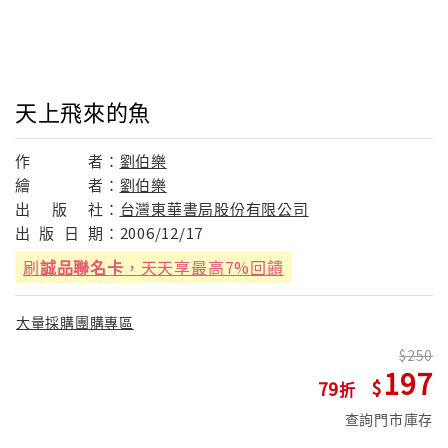
天上飛來的魚
作
者：
劉伯樂
繪
者：
劉伯樂
出
版
社：
台灣東華書局股份有限公司
出
版
日
期：
2006/12/17
刷
誠品聯名卡
，天天享最高7%回饋
大量採購團購專區
250
197
79
查詢門市庫存