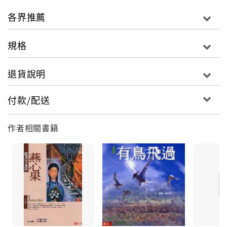
■作者簡介
各界推薦
劉伯樂
1952年生於南投縣埔里鎮。
規格
文化大學美術系西畫組畢業。
曾任建設公司企劃設計、教育廳兒童讀物編輯小組美術
退貨說明
編輯。
現在從事圖畫書創作、自然觀察、野鳥攝影、繪圖以及
付款/配送
自然文學寫作。
作者相關書籍