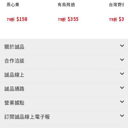
燕心果
有鳥飛過
台灣野鳥
$158
$355
$30
79折
79折
79折
關於誠品
合作洽談
誠品線上
誠品通路
營業據點
訂閱誠品線上電子報