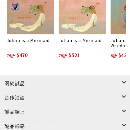
★語短情深，如海一般流動的絢麗插畫
具十多年百老匯舞臺劇演員經驗的潔西卡．洛夫，
將繪本中一個個「角色」設計的相當立體，他們的
情緒和心理，透過表情、眼神、姿態舉止一覽無
Julian is a Mermaid
Julian is a Mermaid
Julian a
遺；而穿插其中的簡短話語，吸引讀者更加專注於
Wedding
畫面中無聲卻動感、豐富的訊息。
$470
$521
$429
79折
79折
6折
除此之外，整本繪本皆以滿版插畫呈現，結合胡利
安的無邊想像，從地鐵車廂過渡到想像世界，再回
到現實的家，一頁一頁無處是海洋，卻又無處不是
關於誠品
海洋。畫面亮麗同時具節奏感，加上流動般的線
條，無不讓讀者感受到其中洋溢的自由與喜悅。
合作洽談
★以陪伴取代擔心，讓孩子成為自己
誠品線上
2019年是《性別平等教育法》上路滿15年，美國
石牆事件50周年，歌手蔡依林的〈玫瑰少年〉獲金
誠品通路