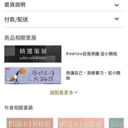
的頭髮，她們沙沙作響、閃閃發亮的美人魚禮服，
退貨說明
還有她們全然的自信，都讓胡利安深深著迷。胡利
安一回到家，就一心想變成一隻美人魚。
付款/配送
但，奶奶會怎麼想呢？
商品相關策展
【本書特色】
#metoo自我保護.從小開始
★年度國際插畫超新星的繪本處女作
《胡利安是隻美人魚》是作者潔西卡．洛夫的第一
保護自己、拒絕暴力，從小開
本圖畫書。她為了讓故事所傳達的意義與情感更加
始
深入，多次反覆修改，創作過程長達五年。
而這樣精心認真的創作也帶來了各界的極佳反饋，
展開看更多
繪本出版之後大受歡迎，接連榮獲石牆圖書獎以及
英國Klaus Flugge Prize大獎，更使作者一舉奪得
作者相關書籍
插畫界的奧斯卡──義大利波隆那拉加茲童書新秀
獎。