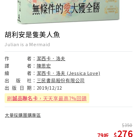
胡利安是隻美人魚
Julian is a Mermaid
作
者：
潔西卡．洛夫
譯
者：
陳思宏
繪
者：
潔西卡．洛夫 (Jessica Love)
出
版
社：
三民書局股份有限公司
出
版
日
期：
2019/12/12
刷
誠品聯名卡
，天天享最高7%回饋
大量採購團購專區
350
276
79