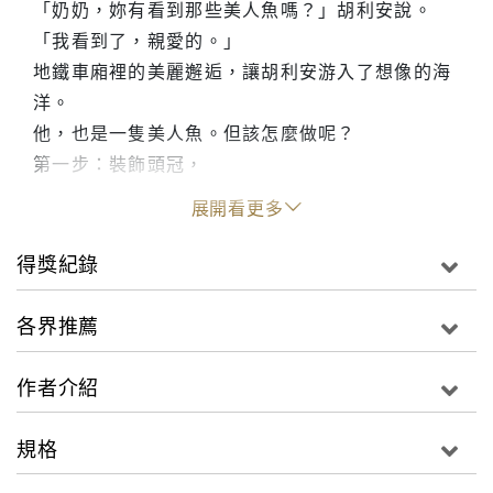
「奶奶，妳有看到那些美人魚嗎？」胡利安說。
「我看到了，親愛的。」
地鐵車廂裡的美麗邂逅，讓胡利安游入了想像的海
洋。
他，也是一隻美人魚。但該怎麼做呢？
第一步：裝飾頭冠，
第二步：為臉頰嘴唇增添色彩，
展開看更多
第三步：綁上床單人魚尾巴，大功告成！
可是奶奶能接受美人魚胡利安嗎？讓他綻放光采的
得獎紀錄
舞台又會在哪裡呢？
各界推薦
★4~8歲親子共讀，8歲以上自行閱讀
作者介紹
【內容簡介】
每週六早上，胡利安都會跟奶奶去游泳。有天胡利
規格
安在地鐵上看到三個女人，一切就變了。她們美麗