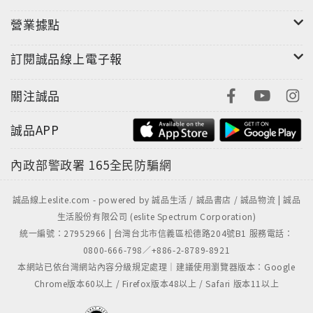
曲獎「年度歌曲」，但在性別平權似乎看見成功的
營業據點
曙光時，那些退到角落的刻板印象或是針對性別氣
質的霸凌，還是一次又一次上演。
訂閱誠品線上電子報
在孩子成長為更堅強美麗的樣子前，練習接住、並
陪伴他們接納自己真實的樣貌，為性別光譜上獨一
關注誠品
無二的色彩歡慶、鼓掌。
誠品APP
內政部警政署
165全民防騙網
誠品線上eslite.com - powered by 誠品生活 / 誠品書店 / 誠品物流 | 誠品
生活股份有限公司 (eslite Spectrum Corporation)
統一編號：27952966 | 台灣台北市信義區松德路204號B1 服務電話：
0800-666-798／+886-2-8789-8921
本網站已依台灣網站內容分級規定處理｜建議使用瀏覽器版本：Google
Chrome版本60以上 / Firefox版本48以上 / Safari 版本11以上