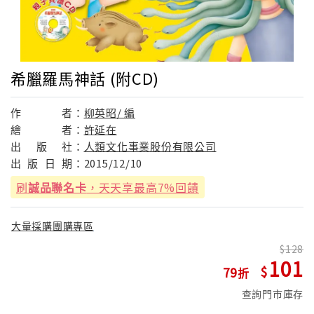
希臘羅馬神話 (附CD)
作
者：
柳英昭/ 編
繪
者：
許延在
出
版
社：
人類文化事業股份有限公司
出
版
日
期：
2015/12/10
刷
誠品聯名卡
，天天享最高7%回饋
大量採購團購專區
128
101
79
查詢門市庫存