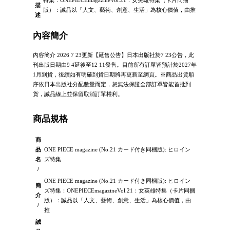
描
版）：誠品以「人文、藝術、創意、生活」為核心價值，由推
述
內容簡介
內容簡介 2026 7 23更新【延售公告】日本出版社於7 23公告，此
刊出版日期由9 4延後至12 11發售。目前所有訂單皆預計於2027年
1月到貨，後續如有明確到貨日期將再更新至網頁。※商品出貨順
序依日本出版社分配數量而定，恕無法保證全部訂單皆能首批到
貨，誠品線上並保留取消訂單權利。
商品規格
商
品
ONE PIECE magazine (No.21 カード付き同梱版): ヒロイン
名
ズ特集
/
ONE PIECE magazine (No.21 カード付き同梱版): ヒロイン
簡
ズ特集：ONEPIECEmagazineVol.21：女英雄特集（卡片同捆
介
版）：誠品以「人文、藝術、創意、生活」為核心價值，由
/
推
誠