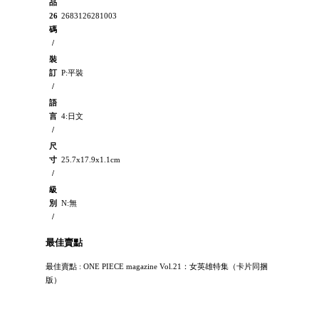
品
26
2683126281003
碼
/
裝
訂
P:平裝
/
語
言
4:日文
/
尺
寸
25.7x17.9x1.1cm
/
級
別
N:無
/
最佳賣點
最佳賣點 : ONE PIECE magazine Vol.21：女英雄特集（卡片同捆
版）