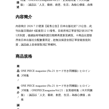
描
版）：誠品以「人文、藝術、創意、生活」為核心價值，由推
述
內容簡介
內容簡介 2026 7 23更新【延售公告】日本出版社於7 23公告，此
刊出版日期由9 4延後至12 11發售。目前所有訂單皆預計於2027年
1月到貨，後續如有明確到貨日期將再更新至網頁。※商品出貨順
序依日本出版社分配數量而定，恕無法保證全部訂單皆能首批到
貨，誠品線上並保留取消訂單權利。
商品規格
商
品
ONE PIECE magazine (No.21 カード付き同梱版): ヒロイン
名
ズ特集
/
ONE PIECE magazine (No.21 カード付き同梱版): ヒロイン
簡
ズ特集：ONEPIECEmagazineVol.21：女英雄特集（卡片同捆
介
版）：誠品以「人文、藝術、創意、生活」為核心價值，由
/
推
誠