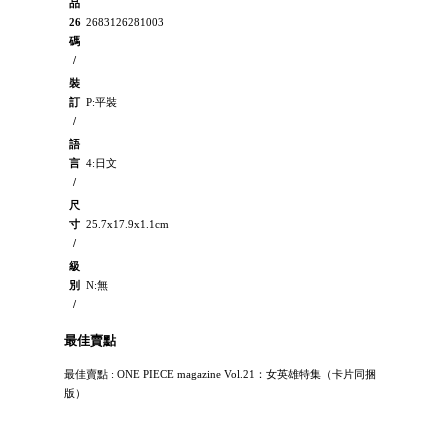
品
26
2683126281003
碼
/
裝
訂
P:平裝
/
語
言
4:日文
/
尺
寸
25.7x17.9x1.1cm
/
級
別
N:無
/
最佳賣點
最佳賣點 : ONE PIECE magazine Vol.21：女英雄特集（卡片同捆
版）