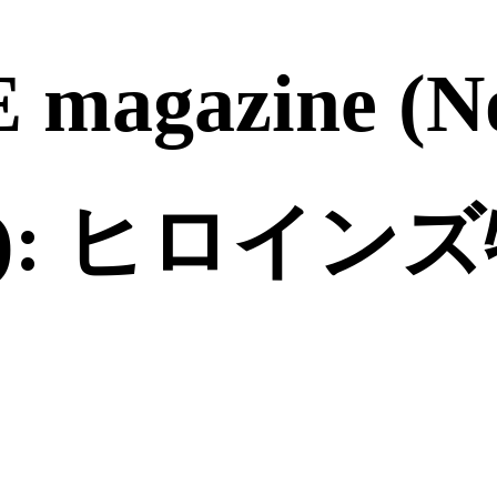
 magazine (
: ヒロインズ特