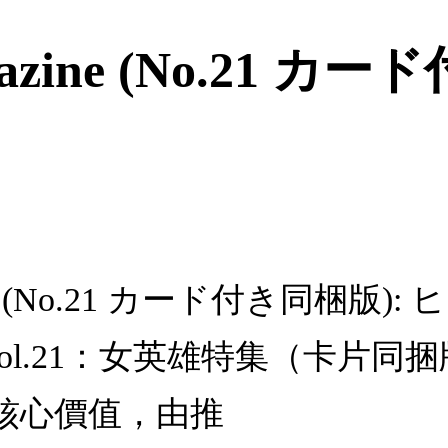
gazine (No.21 
zine (No.21 カード付き同梱版
zineVol.21：女英雄特集（
核心價值，由推