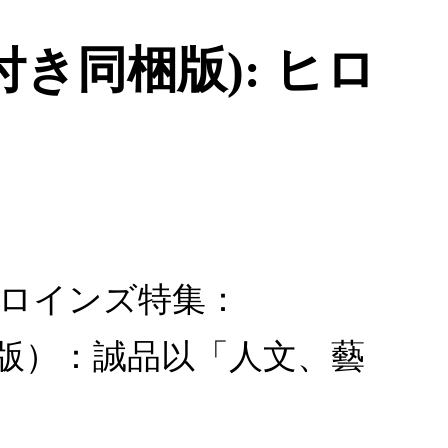
カード付き同梱版): ヒロ
): ヒロインズ特集：
卡片同捆版）：誠品以「人文、藝