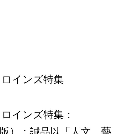
): ヒロインズ特集
版): ヒロインズ特集：
卡片同捆版）：誠品以「人文、藝