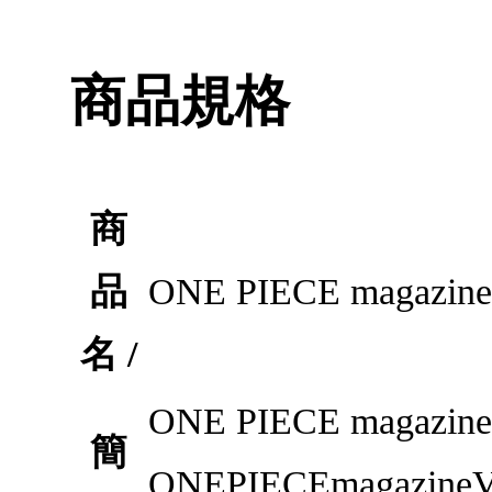
商品規格
商
品
ONE PIECE maga
名 /
ONE PIECE mag
簡
ONEPIECEmaga