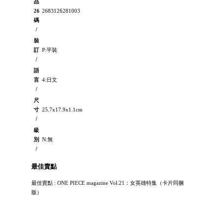
品
26
2683126281003
碼
/
裝
訂
P:平裝
/
語
言
4:日文
/
尺
寸
25.7x17.9x1.1cm
/
級
別
N:無
/
最佳賣點
最佳賣點 : ONE PIECE magazine Vol.21：女英雄特集（卡片同捆
版）