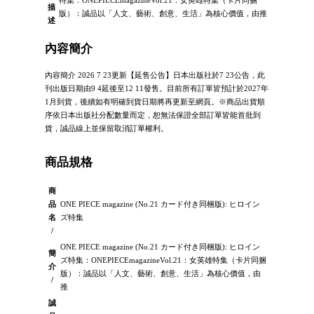
描
版）：誠品以「人文、藝術、創意、生活」為核心價值，由推
述
內容簡介
內容簡介 2026 7 23更新【延售公告】日本出版社於7 23公告，此
刊出版日期由9 4延後至12 11發售。目前所有訂單皆預計於2027年
1月到貨，後續如有明確到貨日期將再更新至網頁。※商品出貨順
序依日本出版社分配數量而定，恕無法保證全部訂單皆能首批到
貨，誠品線上並保留取消訂單權利。
商品規格
商
品
ONE PIECE magazine (No.21 カード付き同梱版): ヒロイン
名
ズ特集
/
ONE PIECE magazine (No.21 カード付き同梱版): ヒロイン
簡
ズ特集：ONEPIECEmagazineVol.21：女英雄特集（卡片同捆
介
版）：誠品以「人文、藝術、創意、生活」為核心價值，由
/
推
誠