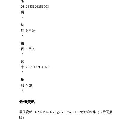
品
26
2683126281003
碼
/
裝
訂
P:平裝
/
語
言
4:日文
/
尺
寸
25.7x17.9x1.1cm
/
級
別
N:無
/
最佳賣點
最佳賣點 : ONE PIECE magazine Vol.21：女英雄特集（卡片同捆
版）