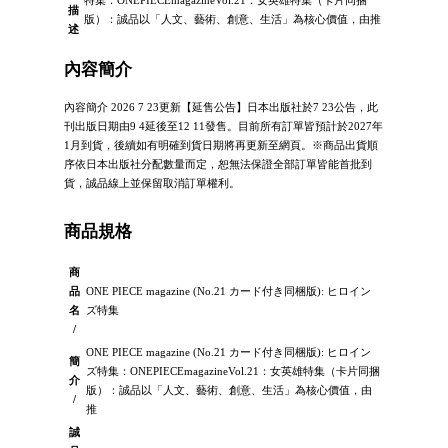
描
版）：誠品以「人文、藝術、創意、生活」為核心價值，由推
述
內容簡介
內容簡介 2026 7 23更新【延售公告】日本出版社於7 23公告，此
刊出版日期由9 4延後至12 11發售。目前所有訂單皆預計於2027年
1月到貨，後續如有明確到貨日期將再更新至網頁。※商品出貨順
序依日本出版社分配數量而定，恕無法保證全部訂單皆能首批到
貨，誠品線上並保留取消訂單權利。
商品規格
商
品
ONE PIECE magazine (No.21 カード付き同梱版): ヒロイン
名
ズ特集
/
ONE PIECE magazine (No.21 カード付き同梱版): ヒロイン
簡
ズ特集：ONEPIECEmagazineVol.21：女英雄特集（卡片同捆
介
版）：誠品以「人文、藝術、創意、生活」為核心價值，由
/
推
誠