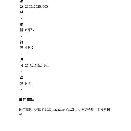
品
26
2683126281003
碼
/
裝
訂
P:平裝
/
語
言
4:日文
/
尺
寸
25.7x17.9x1.1cm
/
級
別
N:無
/
最佳賣點
最佳賣點 : ONE PIECE magazine Vol.21：女英雄特集（卡片同捆
版）