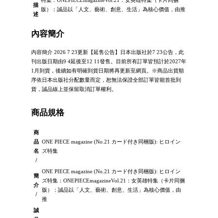
描
版）：誠品以「人文、藝術、創意、生活」為核心價值，由推
述
內容簡介
內容簡介 2026 7 23更新【延售公告】日本出版社於7 23公告，此
刊出版日期由9 4延後至12 11發售。目前所有訂單皆預計於2027年
1月到貨，後續如有明確到貨日期將再更新至網頁。※商品出貨順
序依日本出版社分配數量而定，恕無法保證全部訂單皆能首批到
貨，誠品線上並保留取消訂單權利。
商品規格
商
品
ONE PIECE magazine (No.21 カード付き同梱版): ヒロイン
名
ズ特集
/
ONE PIECE magazine (No.21 カード付き同梱版): ヒロイン
簡
ズ特集：ONEPIECEmagazineVol.21：女英雄特集（卡片同捆
介
版）：誠品以「人文、藝術、創意、生活」為核心價值，由
/
推
誠