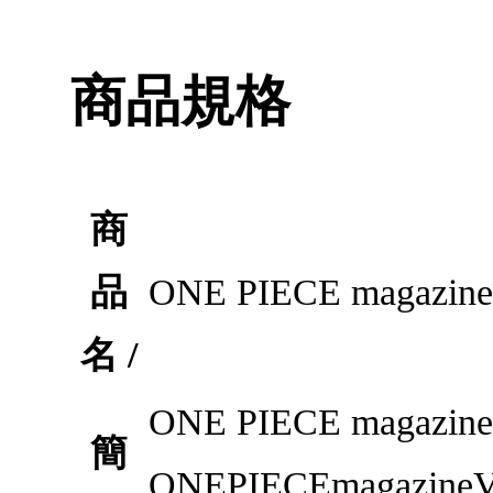
商品規格
商
品
ONE PIECE maga
名 /
ONE PIECE mag
簡
ONEPIECEmaga