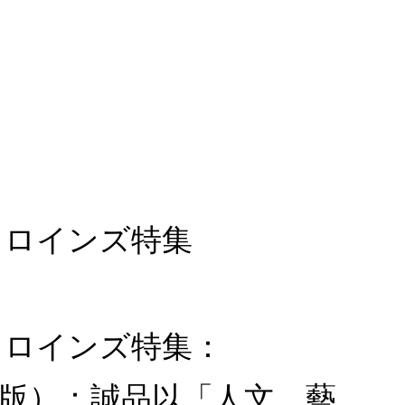
): ヒロインズ特集
版): ヒロインズ特集：
卡片同捆版）：誠品以「人文、藝