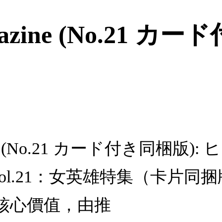
gazine (No.21 
zine (No.21 カード付き同梱版
zineVol.21：女英雄特集（
核心價值，由推