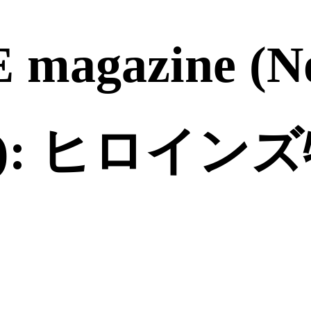
 magazine (
: ヒロインズ特