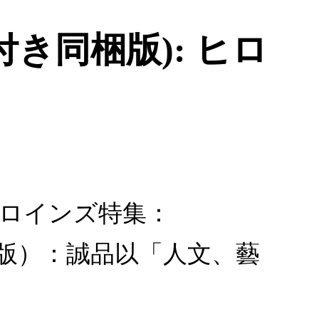
カード付き同梱版): ヒロ
): ヒロインズ特集：
卡片同捆版）：誠品以「人文、藝