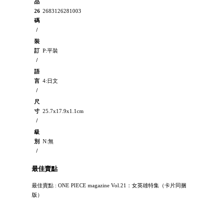
品
26
2683126281003
碼
/
裝
訂
P:平裝
/
語
言
4:日文
/
尺
寸
25.7x17.9x1.1cm
/
級
別
N:無
/
最佳賣點
最佳賣點 : ONE PIECE magazine Vol.21：女英雄特集（卡片同捆
版）