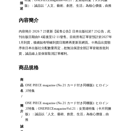
描
版）：誠品以「人文、藝術、創意、生活」為核心價值，由推
述
內容簡介
內容簡介 2026 7 23更新【延售公告】日本出版社於7 23公告，此
刊出版日期由9 4延後至12 11發售。目前所有訂單皆預計於2027年
1月到貨，後續如有明確到貨日期將再更新至網頁。※商品出貨順
序依日本出版社分配數量而定，恕無法保證全部訂單皆能首批到
貨，誠品線上並保留取消訂單權利。
商品規格
商
品
ONE PIECE magazine (No.21 カード付き同梱版): ヒロイン
名
ズ特集
/
ONE PIECE magazine (No.21 カード付き同梱版): ヒロイン
簡
ズ特集：ONEPIECEmagazineVol.21：女英雄特集（卡片同捆
介
版）：誠品以「人文、藝術、創意、生活」為核心價值，由
/
推
誠