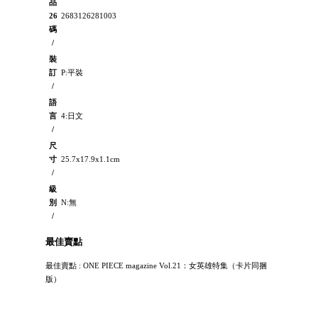
品
26
2683126281003
碼
/
裝
訂
P:平裝
/
語
言
4:日文
/
尺
寸
25.7x17.9x1.1cm
/
級
別
N:無
/
最佳賣點
最佳賣點 : ONE PIECE magazine Vol.21：女英雄特集（卡片同捆
版）