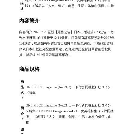
描
版）：誠品以「人文、藝術、創意、生活」為核心價值，由推
述
內容簡介
內容簡介 2026 7 23更新【延售公告】日本出版社於7 23公告，此
刊出版日期由9 4延後至12 11發售。目前所有訂單皆預計於2027年
1月到貨，後續如有明確到貨日期將再更新至網頁。※商品出貨順
序依日本出版社分配數量而定，恕無法保證全部訂單皆能首批到
貨，誠品線上並保留取消訂單權利。
商品規格
商
品
ONE PIECE magazine (No.21 カード付き同梱版): ヒロイン
名
ズ特集
/
ONE PIECE magazine (No.21 カード付き同梱版): ヒロイン
簡
ズ特集：ONEPIECEmagazineVol.21：女英雄特集（卡片同捆
介
版）：誠品以「人文、藝術、創意、生活」為核心價值，由
/
推
誠