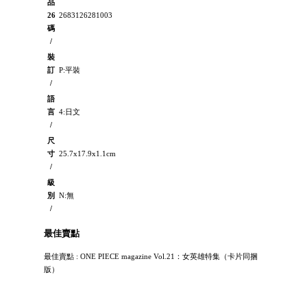
品
26
2683126281003
碼
/
裝
訂
P:平裝
/
語
言
4:日文
/
尺
寸
25.7x17.9x1.1cm
/
級
別
N:無
/
最佳賣點
最佳賣點 : ONE PIECE magazine Vol.21：女英雄特集（卡片同捆
版）