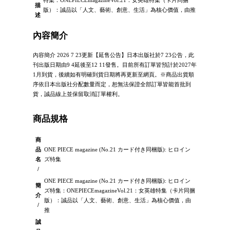
描
版）：誠品以「人文、藝術、創意、生活」為核心價值，由推
述
內容簡介
內容簡介 2026 7 23更新【延售公告】日本出版社於7 23公告，此
刊出版日期由9 4延後至12 11發售。目前所有訂單皆預計於2027年
1月到貨，後續如有明確到貨日期將再更新至網頁。※商品出貨順
序依日本出版社分配數量而定，恕無法保證全部訂單皆能首批到
貨，誠品線上並保留取消訂單權利。
商品規格
商
品
ONE PIECE magazine (No.21 カード付き同梱版): ヒロイン
名
ズ特集
/
ONE PIECE magazine (No.21 カード付き同梱版): ヒロイン
簡
ズ特集：ONEPIECEmagazineVol.21：女英雄特集（卡片同捆
介
版）：誠品以「人文、藝術、創意、生活」為核心價值，由
/
推
誠