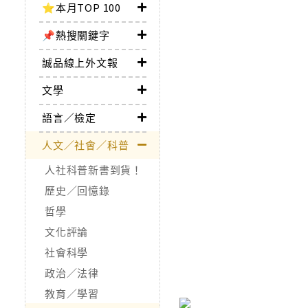
⭐本月TOP 100
📌熱搜關鍵字
誠品線上外文報
文學
語言／檢定
人文／社會／科普
人社科普新書到貨！
歷史／回憶錄
哲學
文化評論
社會科學
政治／法律
教育／學習