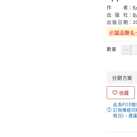
作
者：
K
出
版
社：
B
出
版
日
期：
2
刷
誠品聯名
數量
分期
方案
收藏
此為POD
訂與傳統印
假日)，建