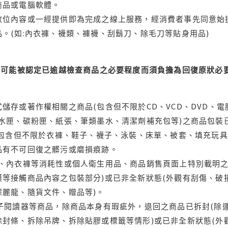
商品或電腦軟體。
位內容或一經提供即為完成之線上服務，經消費者事先同意始提
。(如:內衣褲、襪類、褲襪、刮鬍刀、除毛刀等貼身用品)
可能被認定已逾越檢查商品之必要程度而須負擔為回復原狀必要
儲存或著作權相關之商品(包含但不限於CD、VCD、DVD、電
水匣、碳粉匣、紙張、筆類墨水、清潔劑補充包等)之商品包裝已
(包含但不限於衣褲、鞋子、襪子、泳裝、床單、被套、填充玩具
品有不可回復之髒污或磨損痕跡。
品、內衣褲等消耗性或個人衛生用品、商品銷售頁面上特別載明之
等接觸商品內容之包裝部分)或已非全新狀態(外觀有刮傷、破
保麗龍、隨貨文件、贈品等)。
電子閱讀器等商品，除商品本身有瑕疵外，退回之商品已拆封(除
封條、拆除吊牌、拆除貼膠或標籤等情形)或已非全新狀態(外