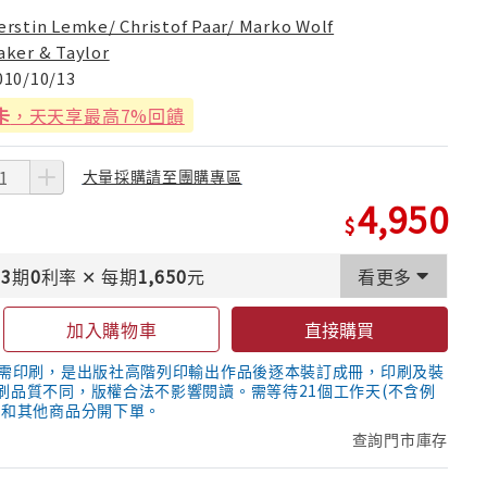
erstin Lemke/ Christof Paar/ Marko Wolf
aker & Taylor
010/10/13
卡
，天天享最高7%回饋
大量採購請至團購專區
4,950
3
期
0
利率
✕
每期
1,650
元
看更多
加入購物車
直接購買
隨需印刷，是出版社高階列印輸出作品後逐本裝訂成冊，印刷及裝
刷品質不同，版權合法不影響閱讀。需等待21個工作天(不含例
議和其他商品分開下單。
查詢門市庫存