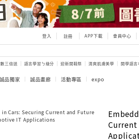
登入
APP下載
會員中心
註冊
點數三倍送
語言學習ㄅ級分
迎新開鞋祭
清爽肌膚美學
開學語言
誠品獨家
誠品畫廊
活動專區
expo
Embedde
Current
Applica