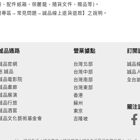
袋、配件紙箱、保麗龍、隨貨文件、贈品等)。
服專區→常見問題→誠品線上退貨退款】之說明。
誠品通路
營業據點
訂閱
誠品官網
台灣北部
誠品
迷
誠品
台灣中部
誠品
誠品電影院
台灣南部
全台
誠品畫廊
台灣東部
誠品展演
香港
誠品行旅
蘇州
關注
誠品酒窖
東京
誠品文化藝術基金會
吉隆坡