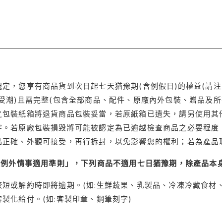
定，您享有商品貨到次日起七天猶豫期(含例假日)的權益(請
受潮)且需完整(包含全部商品、配件、原廠內外包裝、贈品及所
之包裝紙箱將退貨商品包裝妥當，若原紙箱已遺失，請另使用其
字。若原廠包裝損毀將可能被認定為已逾越檢查商品之必要程度，
品正確、外觀可接受，再行拆封，以免影響您的權利；若為產品
理例外情事適用準則」，下列商品不適用七日猶豫期，除產品本
短或解約時即將逾期。(如:生鮮蔬果、乳製品、冷凍冷藏食材、
製化給付。(如:客製印章、鋼筆刻字)