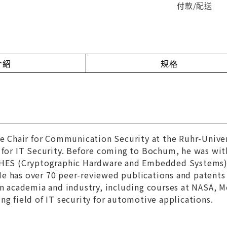
付款/配送
介紹
規格
he Chair for Communication Security at the Ruhr-Unive
 for IT Security. Before coming to Bochum, he was wit
CHES (Cryptographic Hardware and Embedded Systems), 
 has over 70 peer-reviewed publications and patents in
in academia and industry, including courses at NASA, M
ng field of IT security for automotive applications.