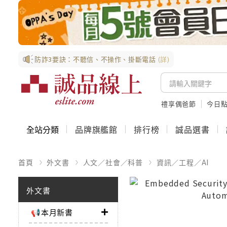
防詐3要訣：不聽信、不操作、掛斷電話
(詳)
禮享偶爸節
今日
全站分類
品牌旗艦館
排行榜
誠品選書
首頁
外文書
人文／社會／科普
資訊／工程／AI
外文書
📢本月新書