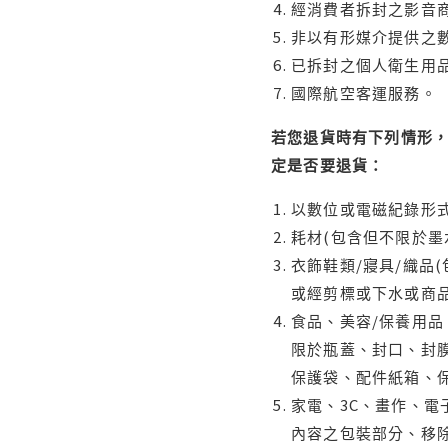
經消費者拆封之影音
非以有形媒介提供之數
已拆封之個人衛生用品
國際航空客運服務。
若您退貨時有下列情形，
定是否要退貨：
以數位或電磁紀錄形式
耗材(包含但不限於墨
衣飾鞋類/寢具/織品
或經剪標或下水或商
食品、美容/保養用
限於瓶蓋、封口、封膜
保護袋、配件紙箱、
家電、3C、畫作、
內容之包裝部分、移除