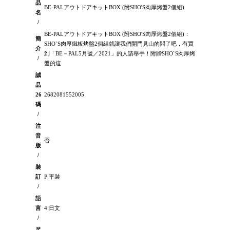
品
BE-PALアウトドアキットBOX (附SHO'S肉厚烤盤2個組)
名
/
BE-PALアウトドアキットBOX (附SHO'S肉厚烤盤2個組)：
簡
SHO`S肉厚鐵板烤盤2個組就讓我們開門見山的問了吧，有買
介
到「BE－PAL5月號／2021」的人請舉手！附贈SHO`S肉厚烤
/
盤的這
誠
品
26
2682081552005
碼
/
注
音
否
版
/
裝
訂
P:平裝
/
語
言
4:日文
/
尺