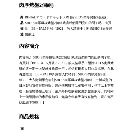
肉厚烤盤2個組)
商
BE-PALアウトドアキットBOX (附SHO'S肉厚烤盤2個組)：
品
SHO`S肉厚鐵板烤盤2個組就讓我們開門見山的問了吧，有買
描
到「BE－PAL5月號／2021」的人請舉手！附贈SHO`S肉厚烤
述
盤的這
內容簡介
內容簡介 SHO`S肉厚鐵板烤盤2個組 就讓我們開門見山的問了吧，
有買到「BE－PAL 5月號／2021」的人請舉手！附贈SHO`S肉厚烤
盤的這一期一上架就被搶購一空，相信有很多人都非常扼腕。在此
再度推出「BE－PAL戶外露營入門特刊：SHO`S肉厚烤盤2個
組」，大方附贈限定復刻SHO`S肉厚鐵板烤盤2個組，一體成型的
日本製品質值得期待喔。這兩個烤盤可以單獨使用，也可以上下蓋
在一起做出熱壓三明治，讓戶外料理的變化更加豐富多元。同時附
上一個附掛鉤的專用收納袋，無論今年春天有沒有搶到，現在都不
妨繼續下單啦！！
商品規格
商