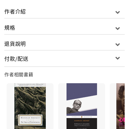
relationship to war while underscoring the
crucial role such events will play in the future.
作者介紹
Illuminating and prescient, this timeless work
will fascinate anyone who seeks to decipher the
規格
forces that shape our tumultuous age.
退貨說明
付款/配送
作者相關書籍