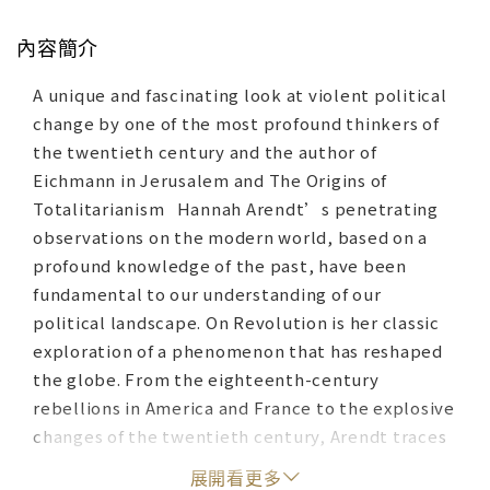
內容簡介
A unique and fascinating look at violent political
change by one of the most profound thinkers of
the twentieth century and the author of
Eichmann in Jerusalem and The Origins of
Totalitarianism Hannah Arendt’s penetrating
observations on the modern world, based on a
profound knowledge of the past, have been
fundamental to our understanding of our
political landscape. On Revolution is her classic
exploration of a phenomenon that has reshaped
the globe. From the eighteenth-century
rebellions in America and France to the explosive
changes of the twentieth century, Arendt traces
the changing face of revolution and its
展開看更多