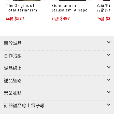
The Origins of
Eichmann in
心智生命:
Totalitarianism
Jerusalem: A Report
行動的關
on the Banality of
$577
$497
$35
66折
79折
79折
Evil
關於誠品
合作洽談
誠品線上
誠品通路
營業據點
訂閱誠品線上電子報