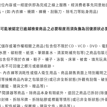
位內容或一經提供即為完成之線上服務，經消費者事先同意始提
。(如:內衣褲、襪類、褲襪、刮鬍刀、除毛刀等貼身用品)
可能被認定已逾越檢查商品之必要程度而須負擔為回復原狀必要
儲存或著作權相關之商品(包含但不限於CD、VCD、DVD、電
水匣、碳粉匣、紙張、筆類墨水、清潔劑補充包等)之商品包裝已
(包含但不限於衣褲、鞋子、襪子、泳裝、床單、被套、填充玩具
品有不可回復之髒污或磨損痕跡。
品、內衣褲等消耗性或個人衛生用品、商品銷售頁面上特別載明之
等接觸商品內容之包裝部分)或已非全新狀態(外觀有刮傷、破
保麗龍、隨貨文件、贈品等)。
電子閱讀器等商品，除商品本身有瑕疵外，退回之商品已拆封(除
封條、拆除吊牌、拆除貼膠或標籤等情形)或已非全新狀態(外
袋、配件紙箱、保麗龍、隨貨文件、贈品等)。