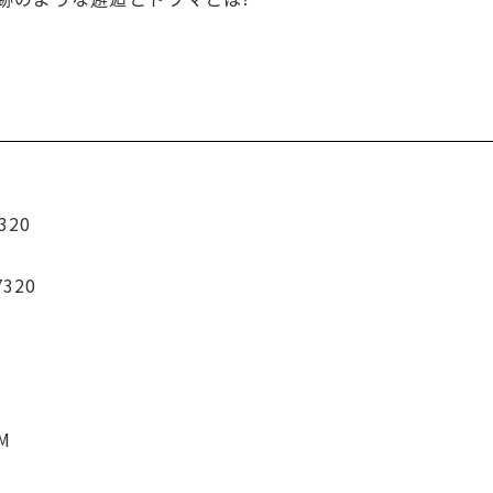
320
7320
CM