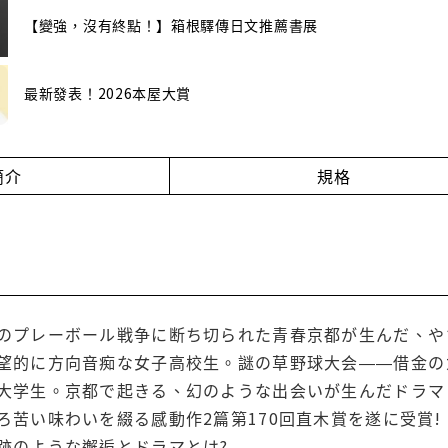
【變強，沒有終點！】箱根驛傳日文推薦書展
最新發表！2026本屋大賞
簡介
規格
のプレーボール戦争に断ち切られた青春京都が生んだ、や
望的に方向音痴な女子高校生。謎の草野球大会――借金のカ
大学生。京都で起きる、幻のような出会いが生んだドラマ
ろ苦い味わいを綴る感動作2篇第170回直木賞を遂に受賞!
跡のような邂逅とドラマとは?