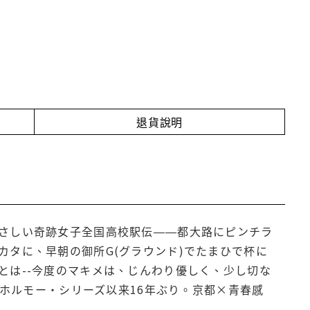
退貨說明
さしい奇跡女子全国高校駅伝――都大路にピンチラ
タに、早朝の御所G(グラウンド)でたまひで杯に
とは--今度のマキメは、じんわり優しく、少し切な
 ホルモー・シリーズ以来16年ぶり。京都×青春感