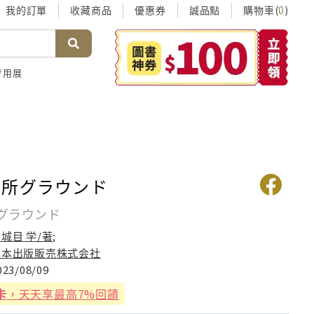
我的訂單
收藏商品
優惠券
誠品點
購物車(
)
0
考用展
御所グラウンド
グラウンド
城目 学/著;
日本出版販売株式会社
023/08/09
卡
，天天享最高7%回饋