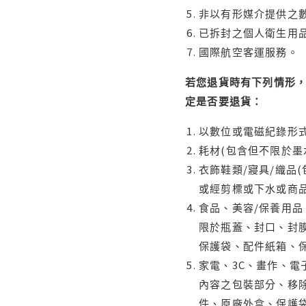
非以有形媒介提供之數
已拆封之個人衛生用品
國際航空客運服務。
若您退貨時有下列情形，
定是否要退貨：
以數位或電磁紀錄形式
耗材(包含但不限於墨
衣飾鞋類/寢具/織品
或經剪標或下水或商
食品、美容/保養用
限於瓶蓋、封口、封膜
保護袋、配件紙箱、
家電、3C、畫作、
內容之包裝部分、移除
件、原廠外盒、保護