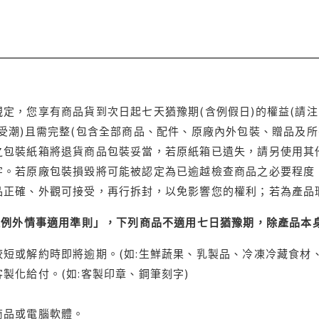
定，您享有商品貨到次日起七天猶豫期(含例假日)的權益(請
受潮)且需完整(包含全部商品、配件、原廠內外包裝、贈品及所
之包裝紙箱將退貨商品包裝妥當，若原紙箱已遺失，請另使用其
字。若原廠包裝損毀將可能被認定為已逾越檢查商品之必要程度，
品正確、外觀可接受，再行拆封，以免影響您的權利；若為產品
理例外情事適用準則」，下列商品不適用七日猶豫期，除產品本
短或解約時即將逾期。(如:生鮮蔬果、乳製品、冷凍冷藏食材、
製化給付。(如:客製印章、鋼筆刻字)
商品或電腦軟體。