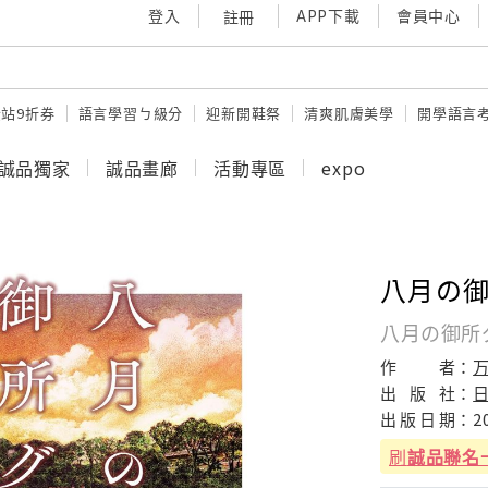
登入
APP下載
會員中心
註冊
站9折券
語言學習ㄅ級分
迎新開鞋祭
清爽肌膚美學
開學語言
誠品獨家
誠品畫廊
活動專區
expo
八月の
八月の御所
作
者：
万
出
版
社：
出
版
日
期：
2
刷
誠品聯名