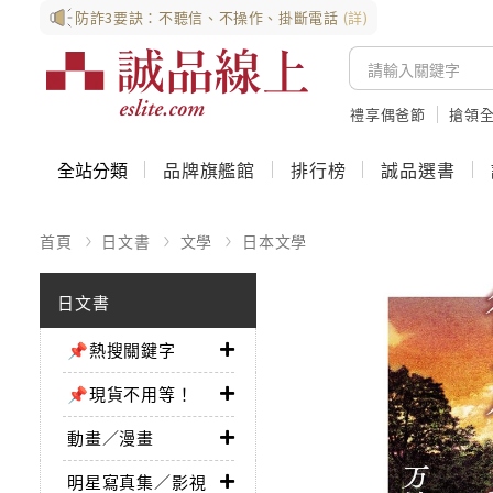
防詐3要訣：不聽信、不操作、掛斷電話
(詳)
禮享偶爸節
搶領全
全站分類
品牌旗艦館
排行榜
誠品選書
首頁
日文書
文學
日本文學
日文書
📌熱搜關鍵字
📌現貨不用等！
動畫／漫畫
明星寫真集／影視