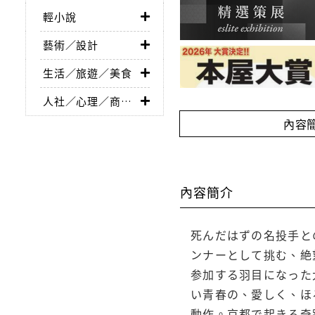
輕小說
藝術／設計
生活／旅遊／美食
人社／心理／商業／其他
內容
內容簡介
死んだはずの名投手と
ンナーとして挑む、絶
参加する羽目になった
い青春の、愛しく、ほ
動作。京都で起きる奇