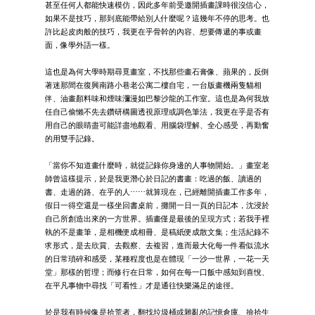
甚至任何人都能快速模仿，因此多年前受邀開插畫課時很沒信心，
如果不是技巧，那到底能帶給別人什麼呢？這幾年不停的思考。也
許比起皮肉般的技巧，我更在乎骨幹的內容、想要傳遞的事或畫
面，像學外語一樣。
這也是為何大學時期尋覓畫室，不找那些畫石膏像、蘋果的，反倒
著迷那間在復興南路小巷老公寓二樓自宅，一台版畫機兩隻貓相
伴、油畫顏料味和煙味瀰漫如巴黎沙龍的工作室。這也是為何我放
任自己偷懶不先去鑽研構圖透視原理或調色筆法，我更在乎是否有
用自己的眼睛盡可能詳盡地觀看、用腦袋理解、全心感受，再勤奮
的用雙手記錄。
「當你不知道畫什麼時，就從記錄你身邊的人事物開始。」畫室老
師曾這樣提示，於是我更潛心於日記的書畫：吃過的飯、讀過的
書、走過的路、在乎的人⋯⋯就算現在，已經離開插畫工作多年，
假日一得空還是一樣坐回書桌前，攤開一日一頁的日記本，沈浸於
自己所創造出來的一方世界。插畫僅是最後的呈現方式；若我手裡
執的不是畫筆，是相機便成相冊、是稿紙便成散文集；生活紀錄不
求形式，是去欣賞、去觀察、去複習，進而最大化每一件看似流水
的日常瑣碎和感受，某種程度也是在體現「一沙一世界，一花一天
堂」那樣的哲理；而修行在日常，如何在每一口飯中感知到喜悅、
在平凡事物中尋找「可看性」才是通往快樂滿足的途徑。
於是我有時候像是拾荒者，翻找垃圾桶或雜亂的記憶倉庫、撿拾生