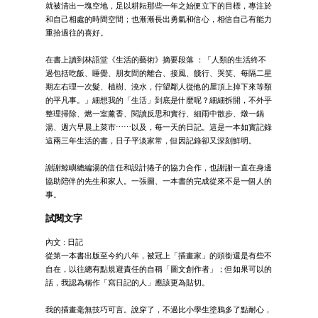
就被清出一塊空地，足以耕耘那些一年之始便立下的目標，專注於
和自己相處的時間空間；也漸漸長出勇氣和信心，相信自己有能力
重拾過往的喜好。
在書上讀到林語堂《生活的藝術》摘要段落 ：「人類的生活終不
過包括吃飯、睡覺、朋友間的離合、接風、餞行、哭笑、每隔二星
期左右理一次髮、植樹、澆水，佇望鄰人從他的屋頂上掉下來等類
的平凡事。」細想我的「生活」到底是什麼呢？細細拆開，不外乎
整理掃除、燃一室薰香、閱讀反思和實行、細雨中散步、燉一鍋
湯、週六早晨上菜市⋯⋯以及，每一天的日記。這是一本如實記錄
這兩三年生活的書，日子平淡家常，但因記錄卻又深刻鮮明。
謝謝鯨嶼總編湯的信任和設計捲子的協力合作，也謝謝一直在身邊
協助陪伴的先生和家人。一張圖、一本書的完成從來不是一個人的
事。
試閱文字
內文 : 日記
從第一本書出版至今約八年，被冠上「插畫家」的頭銜還是有些不
自在，以往總有點規避責任的自稱「圖文創作者」；但如果可以的
話，我認為稱作「寫日記的人」應該更為貼切。
我的插畫毫無技巧可言。說穿了，不過比小學生塗鴉多了點耐心，