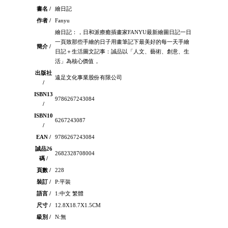
書名 /
繪日記
作者 /
Fanyu
繪日記：，日和派療癒插畫家FANYU最新繪圖日記一日
一頁致那些手繪的日子用畫筆記下最美好的每一天手繪
簡介 /
日記＋生活圖文記事：誠品以「人文、藝術、創意、生
活」為核心價值，
出版社
遠足文化事業股份有限公司
/
ISBN13
9786267243084
/
ISBN10
6267243087
/
EAN /
9786267243084
誠品26
2682328708004
碼 /
頁數 /
228
裝訂 /
P:平裝
語言 /
1:中文 繁體
尺寸 /
12.8X18.7X1.5CM
級別 /
N:無