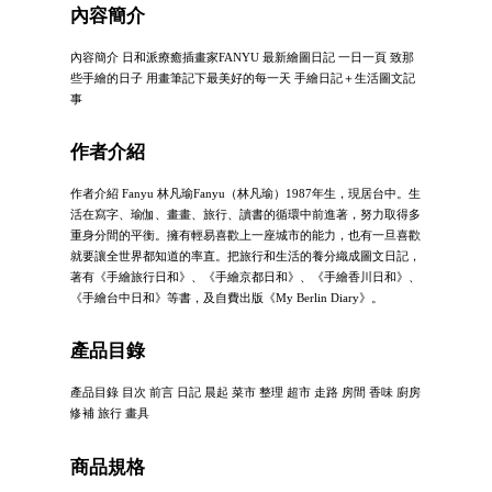
內容簡介
內容簡介 日和派療癒插畫家FANYU 最新繪圖日記 一日一頁 致那
些手繪的日子 用畫筆記下最美好的每一天 手繪日記＋生活圖文記
事
作者介紹
作者介紹 Fanyu 林凡瑜Fanyu（林凡瑜）1987年生，現居台中。生
活在寫字、瑜伽、畫畫、旅行、讀書的循環中前進著，努力取得多
重身分間的平衡。擁有輕易喜歡上一座城市的能力，也有一旦喜歡
就要讓全世界都知道的率直。把旅行和生活的養分織成圖文日記，
著有《手繪旅行日和》、《手繪京都日和》、《手繪香川日和》、
《手繪台中日和》等書，及自費出版《My Berlin Diary》。
產品目錄
產品目錄 目次 前言 日記 晨起 菜市 整理 超市 走路 房間 香味 廚房
修補 旅行 畫具
商品規格