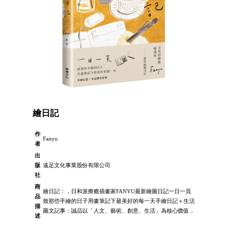
繪日記
作
Fanyu
者
出
版
遠足文化事業股份有限公司
社
商
繪日記：，日和派療癒插畫家FANYU最新繪圖日記一日一頁
品
致那些手繪的日子用畫筆記下最美好的每一天手繪日記＋生活
描
圖文記事：誠品以「人文、藝術、創意、生活」為核心價值，
述