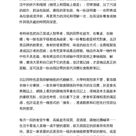
活中的碎片和殘屑（物理上和隱喻上都是）：空啤酒罐、沾了污漬
的紙巾、奶油包裝紙、撕毀的茶包袋、每一份說明書⋯⋯在即將成
為垃圾或渣滓前，再更用力的消化和理解一次，拉長這份餐食或物
件與我共處的時間與深度。
有時候也把自己當成人類學者，我的田野在超市、在餐桌、在櫥
櫃；每一個包裝字樣都成為線索，每一份餐點都是研究對象。去詳
查品牌的創業史、食材的發展歷程、味道的組合方式；去爬梳製造
者或設計者的思維；去考究菜單或產品標籤。物品作為單一物件時
中性不具意義，唯有將這些日常經驗中理所當然之事物揭除、解
構，釐清大眾和自己賦予它的意義，並詳實記錄，才是物品真正的
面貌。這可說是一份由我詮釋的當代消費社會觀察筆記。
日記同時也是我排解物慾的代糖解方。大學時期預算不豐，要添購
衣物十分審慎，一套衣褲可能會關係到半個月的生活費，於是會先
將雜誌上、網路上看到的購物清單畫在日記上，堪稱資本主義版本
的畫餅充飢，但說也奇怪，往往畫下之後，便會有某種程度的滿足
感，也許這是另一種形式的「擁有」，透過觀察和幻想先行預習佔
有的慾望。
每月一回的食堂午餐、高級超市採買、居酒屋、購物社團喊單⋯⋯
生活乍看進入某種一成不變的週期，卻又因固定的節奏而有所期
待。選定一家喜愛的店甚至吃一樣的食物能察覺季節的變化、或是