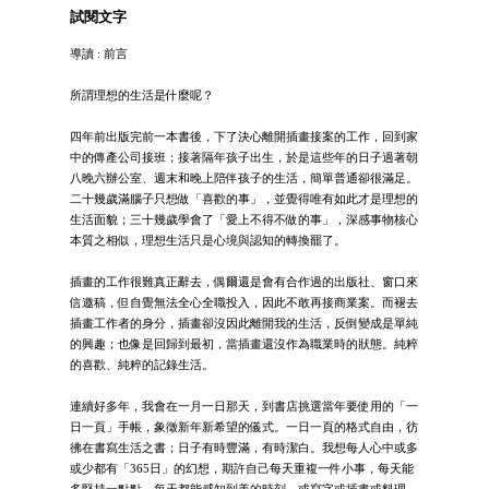
試閱文字
導讀 : 前言
所謂理想的生活是什麼呢？
四年前出版完前一本書後，下了決心離開插畫接案的工作，回到家
中的傳產公司接班；接著隔年孩子出生，於是這些年的日子過著朝
八晚六辦公室、週末和晚上陪伴孩子的生活，簡單普通卻很滿足。
二十幾歲滿腦子只想做「喜歡的事」，並覺得唯有如此才是理想的
生活面貌；三十幾歲學會了「愛上不得不做的事」，深感事物核心
本質之相似，理想生活只是心境與認知的轉換罷了。
插畫的工作很難真正辭去，偶爾還是會有合作過的出版社、窗口來
信邀稿，但自覺無法全心全職投入，因此不敢再接商業案。而褪去
插畫工作者的身分，插畫卻沒因此離開我的生活，反倒變成是單純
的興趣；也像是回歸到最初，當插畫還沒作為職業時的狀態。純粹
的喜歡、純粹的記錄生活。
連續好多年，我會在一月一日那天，到書店挑選當年要使用的「一
日一頁」手帳，象徵新年新希望的儀式。一日一頁的格式自由，彷
彿在書寫生活之書；日子有時豐滿，有時潔白。我想每人心中或多
或少都有「365日」的幻想，期許自己每天重複一件小事，每天能
多堅持一點點，每天都能感知到美的時刻，或寫字或插畫或料理，