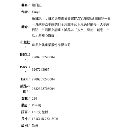
書名 /
繪日記
作者 /
Fanyu
繪日記：，日和派療癒插畫家FANYU最新繪圖日記一日
一頁致那些手繪的日子用畫筆記下最美好的每一天手繪
簡介 /
日記＋生活圖文記事：誠品以「人文、藝術、創意、生
活」為核心價值，
出版社
遠足文化事業股份有限公司
/
ISBN13
9786267243084
/
ISBN10
6267243087
/
EAN /
9786267243084
誠品26
2682328708004
碼 /
頁數 /
228
裝訂 /
P:平裝
語言 /
1:中文 繁體
尺寸 /
12.8X18.7X1.5CM
級別 /
N:無