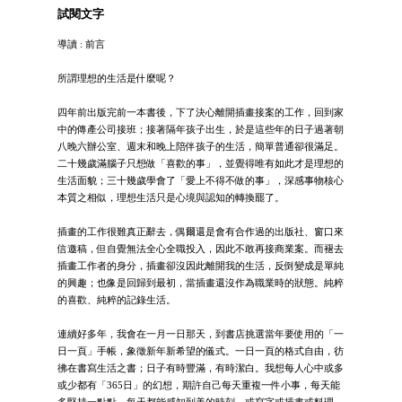
試閱文字
導讀 : 前言
所謂理想的生活是什麼呢？
四年前出版完前一本書後，下了決心離開插畫接案的工作，回到家
中的傳產公司接班；接著隔年孩子出生，於是這些年的日子過著朝
八晚六辦公室、週末和晚上陪伴孩子的生活，簡單普通卻很滿足。
二十幾歲滿腦子只想做「喜歡的事」，並覺得唯有如此才是理想的
生活面貌；三十幾歲學會了「愛上不得不做的事」，深感事物核心
本質之相似，理想生活只是心境與認知的轉換罷了。
插畫的工作很難真正辭去，偶爾還是會有合作過的出版社、窗口來
信邀稿，但自覺無法全心全職投入，因此不敢再接商業案。而褪去
插畫工作者的身分，插畫卻沒因此離開我的生活，反倒變成是單純
的興趣；也像是回歸到最初，當插畫還沒作為職業時的狀態。純粹
的喜歡、純粹的記錄生活。
連續好多年，我會在一月一日那天，到書店挑選當年要使用的「一
日一頁」手帳，象徵新年新希望的儀式。一日一頁的格式自由，彷
彿在書寫生活之書；日子有時豐滿，有時潔白。我想每人心中或多
或少都有「365日」的幻想，期許自己每天重複一件小事，每天能
多堅持一點點，每天都能感知到美的時刻，或寫字或插畫或料理，