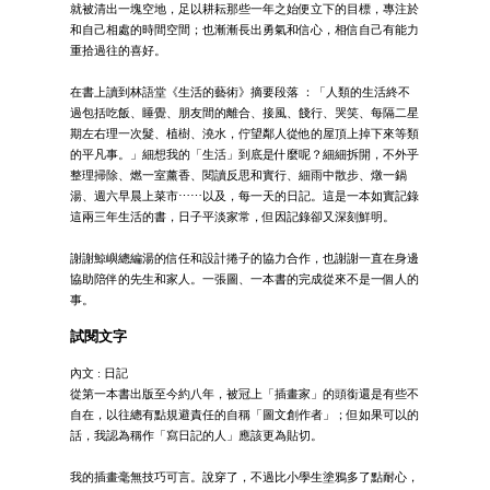
就被清出一塊空地，足以耕耘那些一年之始便立下的目標，專注於
和自己相處的時間空間；也漸漸長出勇氣和信心，相信自己有能力
重拾過往的喜好。
在書上讀到林語堂《生活的藝術》摘要段落 ：「人類的生活終不
過包括吃飯、睡覺、朋友間的離合、接風、餞行、哭笑、每隔二星
期左右理一次髮、植樹、澆水，佇望鄰人從他的屋頂上掉下來等類
的平凡事。」細想我的「生活」到底是什麼呢？細細拆開，不外乎
整理掃除、燃一室薰香、閱讀反思和實行、細雨中散步、燉一鍋
湯、週六早晨上菜市⋯⋯以及，每一天的日記。這是一本如實記錄
這兩三年生活的書，日子平淡家常，但因記錄卻又深刻鮮明。
謝謝鯨嶼總編湯的信任和設計捲子的協力合作，也謝謝一直在身邊
協助陪伴的先生和家人。一張圖、一本書的完成從來不是一個人的
事。
試閱文字
內文 : 日記
從第一本書出版至今約八年，被冠上「插畫家」的頭銜還是有些不
自在，以往總有點規避責任的自稱「圖文創作者」；但如果可以的
話，我認為稱作「寫日記的人」應該更為貼切。
我的插畫毫無技巧可言。說穿了，不過比小學生塗鴉多了點耐心，