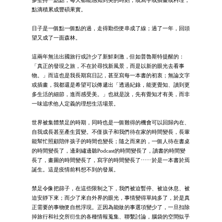
點滴積累成豐碩果實。
日子是一個點一個點的過，走得勤些便串成了線；過了一年，回頭
望又成了一面森林。
這兩年無法出國旅行或許少了新鮮刺激，但如普魯斯特提醒的：
「真正的發現之旅，不在於尋找新風景，而是以新的眼光去看事
物。」而這也是我長期寫日記，甚至寫每一本書的初衷；無論文字
或插畫，我都還是希望可以傳遞出「透過紀錄，能更覺知、讀到更
多生活的細節，進而感受美。」也就是說，先有覺知才有美，而非
一味追求他人定義的理想生活場景。
世界被集體禁足的時期，同時也是一個難得的機會可以回歸內在、
自我成長甚至產生質變。不僅孩子和我們待在家的時間變長，長輩
能幫忙照顧陪伴孩子的時間也變長；隨之而來的，一個人待在書桌
的時間變長了，邊刺繡邊聽Podcast的時間變長了，讀書的時間變
長了，畫圖的時間變長了，寫字的時間變長了⋯⋯於是一本書於焉
誕生。這是疫情前料想不到的發展。
禁足令像把篩子，在這些限制之下，我們被迫暫停、被迫休息、被
迫安靜下來；而少了來自外界的眼光，事情變得單純多了，於是真
正需要的事物便自然浮現。正因為能做的事選項變少了，一旦扣除
掉旅行和社交所衍生的各種情報蒐集、聯繫討論，腦袋的空間似乎