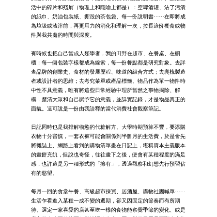
活中的碎片和殘屑（物理上和隱喻上都是）：空啤酒罐、沾了污漬
的紙巾、奶油包裝紙、撕毀的茶包袋、每一份說明書⋯⋯在即將成
為垃圾或渣滓前，再更用力的消化和理解一次，拉長這份餐食或物
件與我共處的時間與深度。
有時候也把自己當成人類學者，我的田野在超市、在餐桌、在櫥
櫃；每一個包裝字樣都成為線索，每一份餐點都是研究對象。去詳
查品牌的創業史、食材的發展歷程、味道的組合方式；去爬梳製造
者或設計者的思維；去考究菜單或產品標籤。物品作為單一物件時
中性不具意義，唯有將這些日常經驗中理所當然之事物揭除、解
構，釐清大眾和自己賦予它的意義，並詳實記錄，才是物品真正的
面貌。這可說是一份由我詮釋的當代消費社會觀察筆記。
日記同時也是我排解物慾的代糖解方。大學時期預算不豐，要添購
衣物十分審慎，一套衣褲可能會關係到半個月的生活費，於是會先
將雜誌上、網路上看到的購物清單畫在日記上，堪稱資本主義版本
的畫餅充飢，但說也奇怪，往往畫下之後，便會有某種程度的滿足
感，也許這是另一種形式的「擁有」，透過觀察和幻想先行預習佔
有的慾望。
每月一回的食堂午餐、高級超市採買、居酒屋、購物社團喊單⋯⋯
生活乍看進入某種一成不變的週期，卻又因固定的節奏而有所期
待。選定一家喜愛的店甚至吃一樣的食物能察覺季節的變化、或是