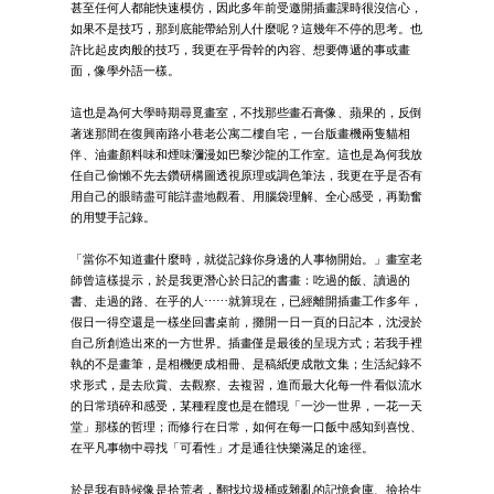
甚至任何人都能快速模仿，因此多年前受邀開插畫課時很沒信心，
如果不是技巧，那到底能帶給別人什麼呢？這幾年不停的思考。也
許比起皮肉般的技巧，我更在乎骨幹的內容、想要傳遞的事或畫
面，像學外語一樣。
這也是為何大學時期尋覓畫室，不找那些畫石膏像、蘋果的，反倒
著迷那間在復興南路小巷老公寓二樓自宅，一台版畫機兩隻貓相
伴、油畫顏料味和煙味瀰漫如巴黎沙龍的工作室。這也是為何我放
任自己偷懶不先去鑽研構圖透視原理或調色筆法，我更在乎是否有
用自己的眼睛盡可能詳盡地觀看、用腦袋理解、全心感受，再勤奮
的用雙手記錄。
「當你不知道畫什麼時，就從記錄你身邊的人事物開始。」畫室老
師曾這樣提示，於是我更潛心於日記的書畫：吃過的飯、讀過的
書、走過的路、在乎的人⋯⋯就算現在，已經離開插畫工作多年，
假日一得空還是一樣坐回書桌前，攤開一日一頁的日記本，沈浸於
自己所創造出來的一方世界。插畫僅是最後的呈現方式；若我手裡
執的不是畫筆，是相機便成相冊、是稿紙便成散文集；生活紀錄不
求形式，是去欣賞、去觀察、去複習，進而最大化每一件看似流水
的日常瑣碎和感受，某種程度也是在體現「一沙一世界，一花一天
堂」那樣的哲理；而修行在日常，如何在每一口飯中感知到喜悅、
在平凡事物中尋找「可看性」才是通往快樂滿足的途徑。
於是我有時候像是拾荒者，翻找垃圾桶或雜亂的記憶倉庫、撿拾生