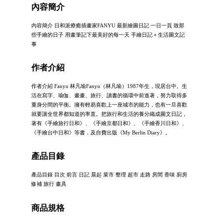
內容簡介
內容簡介 日和派療癒插畫家FANYU 最新繪圖日記 一日一頁 致那
些手繪的日子 用畫筆記下最美好的每一天 手繪日記＋生活圖文記
事
作者介紹
作者介紹 Fanyu 林凡瑜Fanyu（林凡瑜）1987年生，現居台中。生
活在寫字、瑜伽、畫畫、旅行、讀書的循環中前進著，努力取得多
重身分間的平衡。擁有輕易喜歡上一座城市的能力，也有一旦喜歡
就要讓全世界都知道的率直。把旅行和生活的養分織成圖文日記，
著有《手繪旅行日和》、《手繪京都日和》、《手繪香川日和》、
《手繪台中日和》等書，及自費出版《My Berlin Diary》。
產品目錄
產品目錄 目次 前言 日記 晨起 菜市 整理 超市 走路 房間 香味 廚房
修補 旅行 畫具
商品規格