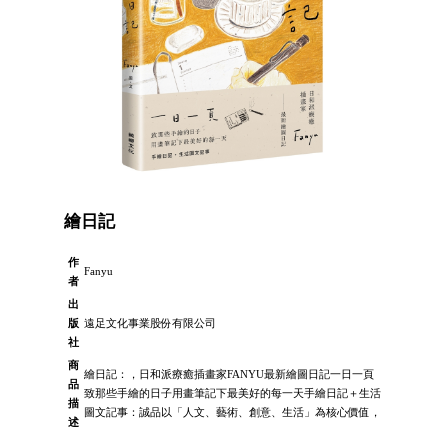
繪日記
作
Fanyu
者
出
版
遠足文化事業股份有限公司
社
商
繪日記：，日和派療癒插畫家FANYU最新繪圖日記一日一頁
品
致那些手繪的日子用畫筆記下最美好的每一天手繪日記＋生活
描
圖文記事：誠品以「人文、藝術、創意、生活」為核心價值，
述