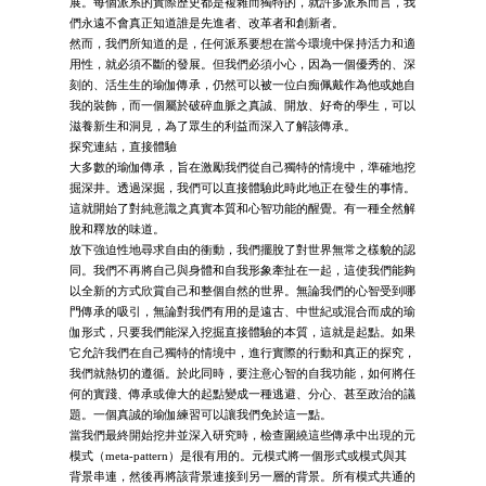
展。每個派系的實際歷史都是複雜而獨特的，就許多派系而言，我
們永遠不會真正知道誰是先進者、改革者和創新者。
然而，我們所知道的是，任何派系要想在當今環境中保持活力和適
用性，就必須不斷的發展。但我們必須小心，因為一個優秀的、深
刻的、活生生的瑜伽傳承，仍然可以被一位白痴佩戴作為他或她自
我的裝飾，而一個屬於破碎血脈之真誠、開放、好奇的學生，可以
滋養新生和洞見，為了眾生的利益而深入了解該傳承。
探究連結，直接體驗
大多數的瑜伽傳承，旨在激勵我們從自己獨特的情境中，準確地挖
掘深井。透過深掘，我們可以直接體驗此時此地正在發生的事情。
這就開始了對純意識之真實本質和心智功能的醒覺。有一種全然解
脫和釋放的味道。
放下強迫性地尋求自由的衝動，我們擺脫了對世界無常之樣貌的認
同。我們不再將自己與身體和自我形象牽扯在一起，這使我們能夠
以全新的方式欣賞自己和整個自然的世界。無論我們的心智受到哪
門傳承的吸引，無論對我們有用的是遠古、中世紀或混合而成的瑜
伽形式，只要我們能深入挖掘直接體驗的本質，這就是起點。如果
它允許我們在自己獨特的情境中，進行實際的行動和真正的探究，
我們就熱切的遵循。於此同時，要注意心智的自我功能，如何將任
何的實踐、傳承或偉大的起點變成一種逃避、分心、甚至政治的議
題。一個真誠的瑜伽練習可以讓我們免於這一點。
當我們最終開始挖井並深入研究時，檢查圍繞這些傳承中出現的元
模式（meta-pattern）是很有用的。元模式將一個形式或模式與其
背景串連，然後再將該背景連接到另一層的背景。所有模式共通的