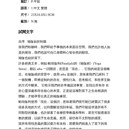
裝訂 /
P:平裝
語言 /
1:中文 繁體
尺寸 /
23X16.8X1.9CM
級別 /
N:無
試閱文字
自序 : 瑜伽始於聆聽
當我們聆聽時，我們即給予事物的本來面目空間。我們允許他人如
是的展現，我們也認可自己身體和心智全然的顯現。
瑜伽也始於當下。
許多經典文本，例如:帕坦伽利(Patañjali)的《瑜伽經》(Yoga
Sūtra)，都以 atha 一詞開頭，意思是「現在」，它指的就是這個概
念。在瑜伽經的背景中，使用 atha 這個詞，意味著我們已經到 了
一個契機，即將從制約的存在、慣性行為、思考模式、和世界互動
的方式中醒來。 它暗示我們終於準備認清事實，並找出所有存 在
於心靈深處和存在核心的本質。正是從這種對當下之生命根源的
體驗，才能孕育出真正的瑜伽練習。
帕坦伽利使用「現在」這個詞，意味著我們很可能已經嘗試了很多
很多其他的方式，以利覺醒並找到幸福。我們可能追求過所有不
同類型的樂趣，也許探索了各種哲學教義和學科，甚至可能透過宗
教的實踐，以賦予生命意義。然而，卻仍有不太對勁的感受。
當所有尋找意義的嘗試都力有未殆，那麼我們就進入了當下的境