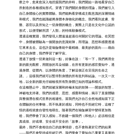
察之中，愈來愈深入地挖掘我們的井時，我們開始一路地看穿自己
所創造的各種感知形式。穿透了我們關於身體的理論，我們被引入
自己身體核心的實際體驗。我們能夠看穿構成主觀意識的深層情緒
和模式，我們也能識破將身體本身物化的概念。我們看到皮膚、骨
骼、器官以及所知之一切身體的概念，實際上只是在文化中公認的
形式，以便理解所謂「人類」的特殊顯像模式。
透過這種實踐，我們發現人體遠遠超過任何關於它的理論。在冥想
中，身體被體驗為一個開放的意識矩陣，而理論、思想和感覺透過
它來來去去。這也許是瑜伽傳統中最精緻、最美妙的面向——藉由
自己的身體，我們學習了解宇宙。
透過了放慢一切來做到這一點，好像在說：「等一下，我們將用全
新的眼光觀察，用開放的耳朵傾聽，在所有更新的感官覺知中，透
過身體、從體內、以身體的角度，了解這個正在呈現的生命之
謎。」這樣我們就可以暫停對身體的所有批判和結論。一次又一次
地，以全新的眼光仔細檢視所有對身體已知的理論和模式。
在這種懸止中，我們就被深層和終極未知的矩陣——開放的智慧，
神祕地支持著。我們的感受、思想、感覺和情緒，揭示了直接體驗
與整個潛在模式世界的相連性。當我們允許自己全然地感知當下正
在體驗的任何事物，而不執著於感知，同時也不拒絕它時，這種了
悟的過程就會自發性地萌生。隨著我們在瑜伽練習中變得更加熟
稔，我們學會了深入感知，不創建一個我們（和他人）必須相信是
真或假、好或壞、安全或不安全的「故事」。
最終，我們不會相信自己的故事情節，也不會執著於它們的結果
——我們不會堅持或拒絕它們。我們學會了覺知自己重要又真實的