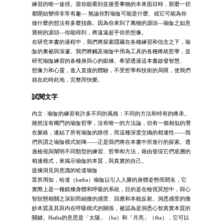
練習的唯一途徑。當你能看到並接受事物的本來面目時，那麼一切
都開始變得非常有趣— 無論你對瑜伽可能是什麼、或它可能為你
做什麼的想法有多麼扭曲。因為你來到了萬物的源頭—瑜伽之如意
寶樹的源頭—你能得到，將遠遠超乎你所想像。
在研究本書的過程中，我們將探索隱藏在各種練習和信念之下，瑜
伽的奧祕與深邃。我們將觸及瑜伽中用為工具的各種傳統哲學，並
研究瑜伽練習的各種身與心的鍛煉。希望透過這本書啟發智慧、
想像力和心靈，進入直接的體驗，不受哲學和技術的局限，使我們
就在此時此地，完整而快樂。
試閱文字
內文 : 瑜伽的練習有許多不同的風格：不同的方法和特有的傳承。
雖然沒有獨門的瑜伽哲學，沒有唯一的方法論，但有一個相似的潛
在脈絡，連結了所有瑜伽的路徑，而這種深度交織的相連性——我
們所謂之瑜伽模式矩陣——正是我們將在本書中所進行的探索。透
過檢視與闡明不同類型的練習、哲學和方法，藉由發現它們底層的
相連模式，來揭示瑜伽的本質，與真實的自己。
提煉洞見與意識的哈達瑜伽
眾所周知，哈達（haṭha）瑜伽以引人入勝的身體姿勢而聞名，它
實際上是一種鍛煉身體和呼吸的系統，目的是在檢視冥想中，與心
智狀態相關之深刻而細微的感受、回應和本能反射。洞悉感受的微
妙本質及其與內在呼吸模式的關係，被認為是洞悉心智真實本質的
關鍵。Haṭha的意思是「太陽」（ha）和「月亮」（tha），它可以