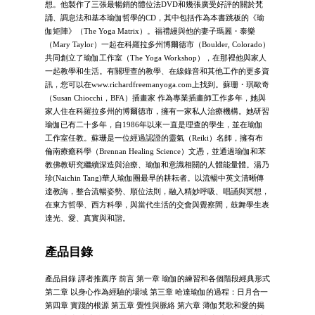
想。他製作了三張最暢銷的體位法DVD和幾張廣受好評的關於梵
誦、調息法和基本瑜伽哲學的CD，其中包括作為本書跳板的《瑜
伽矩陣》（The Yoga Matrix）。福禮縵與他的妻子瑪麗・泰樂
（Mary Taylor）一起在科羅拉多州博爾德市（Boulder, Colorado）
共同創立了瑜伽工作室（The Yoga Workshop），在那裡他與家人
一起教學和生活。有關理查的教學、在線錄音和其他工作的更多資
訊，您可以在www.richardfreemanyoga.com上找到。蘇珊・琪歐奇
（Susan Chiocchi，BFA）插畫家 作為專業插畫師工作多年，她與
家人住在科羅拉多州的博爾德市，擁有一家私人治療機構。她研習
瑜伽已有二十多年，自1986年以來一直是理查的學生，並在瑜伽
工作室任教。蘇珊是一位經過認證的靈氣（Reiki）名師，擁有布
倫南療癒科學（Brennan Healing Science）文憑，並通過瑜伽和苯
教佛教研究繼續深造與治療、瑜伽和意識相關的人體能量體。湯乃
珍(Naichin Tang)華人瑜伽圈最早的耕耘者。以流暢中英文清晰傳
達教誨，整合流暢姿勢、順位法則，融入精妙呼吸、唱誦與冥想，
在東方哲學、西方科學，與當代生活的交會與覺察間，鼓舞學生表
達光、愛、真實與和諧。
產品目錄
產品目錄 譯者推薦序 前言 第一章 瑜伽的練習和各個階段經典形式
第二章 以身心作為經驗的場域 第三章 哈達瑜伽的過程：日月合一
第四章 實踐的根源 第五章 覺性與脈絡 第六章 薄伽梵歌和愛的揭