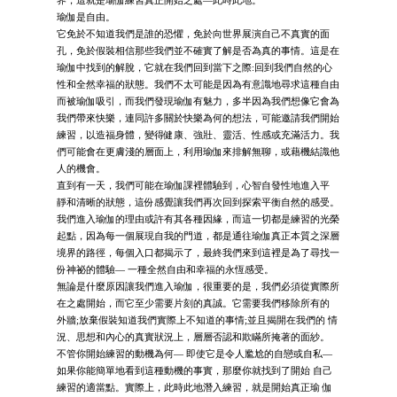
界，這就是瑜伽練習真正開始之處—此時此地。
瑜伽是自由。
它免於不知道我們是誰的恐懼，免於向世界展演自己不真實的面
孔，免於假裝相信那些我們並不確實了解是否為真的事情。這是在
瑜伽中找到的解脫，它就在我們回到當下之際:回到我們自然的心
性和全然幸福的狀態。我們不太可能是因為有意識地尋求這種自由
而被瑜伽吸引，而我們發現瑜伽有魅力，多半因為我們想像它會為
我們帶來快樂，連同許多關於快樂為何的想法，可能邀請我們開始
練習，以造福身體，變得健康、強壯、靈活、性感或充滿活力。我
們可能會在更膚淺的層面上，利用瑜伽來排解無聊，或藉機結識他
人的機會。
直到有一天，我們可能在瑜伽課裡體驗到，心智自發性地進入平
靜和清晰的狀態，這份感覺讓我們再次回到探索平衡自然的感受。
我們進入瑜伽的理由或許有其各種因緣，而這一切都是練習的光榮
起點，因為每一個展現自我的門道，都是通往瑜伽真正本質之深層
境界的路徑，每個入口都揭示了，最終我們來到這裡是為了尋找一
份神祕的體驗— 一種全然自由和幸福的永恆感受。
無論是什麼原因讓我們進入瑜伽，很重要的是，我們必須從實際所
在之處開始，而它至少需要片刻的真誠。它需要我們移除所有的
外牆;放棄假裝知道我們實際上不知道的事情;並且揭開在我們的 情
況、思想和內心的真實狀況上，層層否認和欺瞞所掩著的面紗。
不管你開始練習的動機為何— 即使它是令人尷尬的自戀或自私—
如果你能簡單地看到這種動機的事實，那麼你就找到了開始 自己
練習的適當點。實際上，此時此地潛入練習，就是開始真正瑜 伽