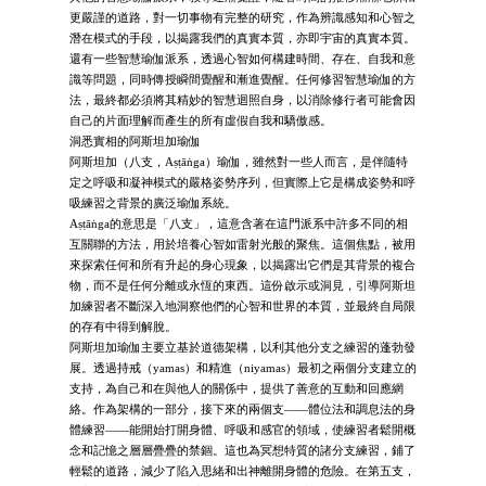
更嚴謹的道路，對一切事物有完整的研究，作為辨識感知和心智之
潛在模式的手段，以揭露我們的真實本質，亦即宇宙的真實本質。
還有一些智慧瑜伽派系，透過心智如何構建時間、存在、自我和意
識等問題，同時傳授瞬間覺醒和漸進覺醒。任何修習智慧瑜伽的方
法，最終都必須將其精妙的智慧迴照自身，以消除修行者可能會因
自己的片面理解而產生的所有虛假自我和驕傲感。
洞悉實相的阿斯坦加瑜伽
阿斯坦加（八支，Aṣṭāṅga）瑜伽，雖然對一些人而言，是伴隨特
定之呼吸和凝神模式的嚴格姿勢序列，但實際上它是構成姿勢和呼
吸練習之背景的廣泛瑜伽系統。
Aṣṭāṅga的意思是「八支」，這意含著在這門派系中許多不同的相
互關聯的方法，用於培養心智如雷射光般的聚焦。這個焦點，被用
來探索任何和所有升起的身心現象，以揭露出它們是其背景的複合
物，而不是任何分離或永恆的東西。這份啟示或洞見，引導阿斯坦
加練習者不斷深入地洞察他們的心智和世界的本質，並最終自局限
的存有中得到解脫。
阿斯坦加瑜伽主要立基於道德架構，以利其他分支之練習的蓬勃發
展。透過持戒（yamas）和精進（niyamas）最初之兩個分支建立的
支持，為自己和在與他人的關係中，提供了善意的互動和回應網
絡。作為架構的一部分，接下來的兩個支——體位法和調息法的身
體練習——能開始打開身體、呼吸和感官的領域，使練習者鬆開概
念和記憶之層層疊疊的禁錮。這也為冥想特質的諸分支練習，鋪了
輕鬆的道路，減少了陷入思緒和出神離開身體的危險。在第五支，