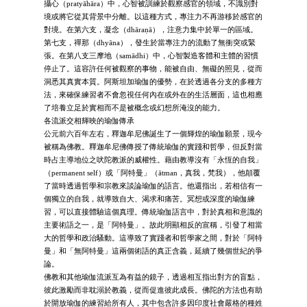
攝心（pratyāhāra）中，心智被訓練於觀察感官的領域，不識別對
境或將它從其背景中分離。以這種方式，專注力不再游移於感官的
對境。在第六支，凝念（dhāraṇā），注意力集中於單一的區域。
第七支，禪那（dhyāna），發生於當專注力的流動了無衝突或緊
張。在第八支三摩地（samādhi）中，心智製造客體和主體的習慣
停止了。這容許任何被觀察的事物，能被自由、無礙的照見，從而
洞悉其真實本質。阿斯坦加瑜伽的優勢，在於透過各分支的多種方
法，來確保練習者不會忽視任何內在或外在的生活層面，這也相應
了培養立足於實相而不是被概念或幻想所淹沒的能力。
各流派交相輝映的瑜伽傳承
公元前六百年左右，釋迦牟尼佛誕生了一個輝煌的瑜伽願景，現今
被稱為佛教。釋迦牟尼佛傳授了傳統瑜伽的實踐和哲學，但反對當
時占主導地位之吠陀教派的威權性。藉由教導沒有「永恆的自我」
（permanent self）或「阿特曼」（ātman，真我，梵我），他顛覆
了當時透過哲學和宗教來談論瑜伽的語言。他還指出，若相信有一
個獨立的自我，就導致自大、渴求和痛苦。冥想或深度的瑜伽練
習，可以直接體驗這個真理。傳統瑜伽語言中，對於真相和意識的
主要術語之一，是「阿特曼」。故此明顯相反的宣稱，引發了相當
大的哲學和政治騷動。這導致了實踐者和哲學家之間，對於「阿特
曼」和「無阿特曼」這兩個術語的真正含義，延續了幾個世紀的爭
論。
佛教和其他瑜伽流派互為有益的鏡子，透過相互指出對方的盲點，
彼此激勵而非耽溺於教義，從而促進彼此成長。佛陀的方法也有助
於開放瑜伽的練習給所有人，其中包含許多因印度社會嚴格的種姓