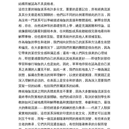
結構而被認為不具資格者。
這些主要的瑜伽派系有許多分支。重要的是要記住，所有經典流派
及其分支都是相互關聯的；他們以不同的比例運用彼此的方法，因
為沒有一門派系可以準確描述瑜伽的直接和整體過程。解釋全部真
相，存在、自然或神等的基礎形而上學，總是充滿困難和悖論。這
就像眼睛試圖看到眼睛本身。任何觀點或系統都能很完善地看待和
解釋事物，但也都有盲點。需要系統外的其他人來填補盲點。
作為瑜伽的學生和老師，我們傾向於對自己的派系和方法產生依戀
和偏見。在大多數情況下，認同我們所屬的團體是很自然的，因為
它帶來的某些安全感和滿足感；還有一種人們與生俱來的心理傾
向，即想要感覺我們自己的系統比其他系統更好——即使對於那些
學習和修行瑜伽的人也是如此。因此，單單地停留在認為是自己派
系之表層的人屢見不鮮。如此一來，我們自欺地進入了一種偽滿足
狀態，躲藏在對教法的簡單理解中，以便於迴避實踐，而實踐正是
深入理解所必須的。在表面上是安全和舒適的，因為深入需要我們
質疑一切的結構，包括我們所屬派系的結構。
傳統瑜伽流派之間的具體差異並不重要，因為大多數瑜伽流派旨在
最終導向對實相的直接體驗。他們的成功與否，取決於個別學生和
教師如何正確地應用和解釋教義和實踐的智慧、奉獻和能力。最強
大的傳統流派——那些經過多代精練的悠久傳承——代表了人類探
索實相的縮影。這些派系深根於印度的古老文化，其歷史可以追溯
到五千年前，而每一個流派都隨著時間的推移而演變，有些來自更
古老的傳承，它們共同流通並融合，有些則隨著傳承的分裂而發