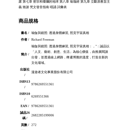
露 第七章 密宗和燦爛的地球 第八章 瑜珈經 第九章 立斷原教旨主
義 致謝 梵文發音指南 唱誦 詞彙表
商品規格
書名 /
瑜伽與鏡照: 透過身體練習, 照見宇宙真相
作者 /
Richard Freeman
瑜伽與鏡照: 透過身體練習, 照見宇宙真相：，"：誠品以
「人文、藝術、創意、生活」為核心價值，由推廣閱讀
簡介 /
出發，並透過線上網路，傳遞博雅的溫度，打造全新的
文化場域。
出版社
漫遊者文化事業股份有限公司
/
ISBN13
9786269551361
/
ISBN10
6269551366
/
EAN /
9786269551361
誠品26
2682285199006
碼 /
頁數 /
272