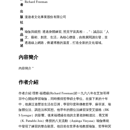
Richard Freeman
者
出
版
漫遊者文化事業股份有限公司
社
商
瑜伽與鏡照: 透過身體練習, 照見宇宙真相：，"：誠品以「人
品
文、藝術、創意、生活」為核心價值，由推廣閱讀出發，並
描
透過線上網路，傳遞博雅的溫度，打造全新的文化場域。
述
內容簡介
內容簡介 "
作者介紹
作者介紹 理察‧福禮縵(Richard Freeman)於一九六八年在芝加哥禪
宗中心開始學習瑜伽，同時獲得哲學碩士學位。在接下來的十年
中，他廣泛遊歷並生活在亞洲，學習印度和佛教哲學、蘇菲派、瑜
伽體位法、調息法和冥想。他早年的體位法練習深受艾揚格（BK
S Iyengar）的影響。後來福禮縵在他的主要老師帕達比．喬艾斯
（K. Pattabhi Jois）傳授的八支流動（Aṣṭāṅga Vinyasa）瑜伽傳統
中發現了練習的整合願景。他目前在世界各地教授瑜伽、哲學和冥