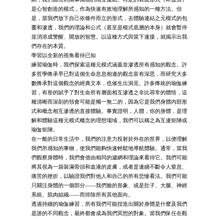
是心智創造的模式，作為快速有效地理解所感知的一種方法。但
是，當我們放下自己依條件而立的形式，去體驗連結之元模式的包
覆和滲透，我們的理論和公式（甚至是模式底層的本身）就會暫停
並消溶成警醒、開放的智慧。以這種方式與當下連接，就揭示出我
們存在的本質。
學習以全新的視角看待已知
練習瑜伽時，我們探索這種元模式涵蓋並滲透所有感知的觀念。許
多哲學傳承早已對這個生命息息相連的觀念富有深思，而研究大多
數傳承對這個觀念的經典文本，也催生出洞見。許多傳統的瑜伽練
習，有形的賦予了對生命所有層面相互滲透之非比尋常的體悟，這
種清晰而深刻的領會可能是獨一無二的，因為它是我們身體內部形
式和概念相互滲透的直接體驗。事實證明，人體，你的身體，是理
解和體驗這種元模式概念的理想場域，我們可以稱之為互連矩陣或
瑜伽矩陣。
在一般的日常生活中，我們的注意力投射於外在的世界，以便理解
我們所感知的事物，使我們能夠快速輕鬆地導航體驗。通常，當我
們觀察身體時，我們會借由相同的濾網和理論來看待它。我們可能
將其視為一袋裝滿骨頭和血液的皮膚，或者是連續不斷令人窒息、
痛苦的挫折，以驗證我們對他人和自己的所有悲慘看法。我們可能
只關注身體的一個部分——我們臉的形象、或是肚子、大腿、神經
系統、肌肉組織——而排除所有其他面向。
透過持續的瑜伽練習，所有我們可能捏造出關於身體是什麼及我們
是誰的不同觀念，最終都會成為我們冥想的對象。當我們保任在觀