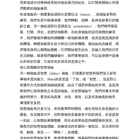
用來描述任何將神經系統內相反模式的結合，以打開身體核心供我
們觀察的瑜伽練習。
哈達瑜伽的一個重要組成部分是體位法（āsana），或瑜伽姿勢的
練習，我們在其中鍛煉身體；我們轉動、扭轉、延伸並探索它的微
妙之處。另一個組成部分是調息法（prāṇāyāma），我們將呼吸延
展、打開、淨化，並密切地觀察。在哈達瑜伽的這些身體的練習
中，我們像製作麵包時揉麵團一樣地鍛煉身體，使其從無意識的骨
肉團塊，轉變為饒富生命力和活力的有機體。藉由如此的練習，我
們發現身與心都開始覺醒；它們開始相互結合，並融入我們的日常
生活經驗。隨著我們繼續修行，我們逐漸發現，可以從身體中提煉
出所有的甘露，它就存在於洞見與意識之中。
使心智覺醒的智慧瑜伽
另一種瑜伽是智慧（jñāna）瑜伽，它側重於智慧和我們深入探究
事物本質的能力。Jñāna的意思是「了知」或「智慧」。這是對心
智運作方式的無限地精細探索，結合了感受和覺知的作用。這是洞
察我們心智和實相之本質的瑜伽。在智慧瑜伽中，我們培養非常精
確的明辨力，看清何為真實、永恆、喜悅，以及何為徹底的無常、
膚淺甚至妄想。
智慧瑜伽有許多方法，有些教導即時開悟，催生領悟生命意義的大
躍進。在這種形式中，你對實相的意義會有片刻的洞見，於是從那
一刻起，心智開始漸漸覺醒，而生命就單純是持續開展的洞見。這
種形式的智慧瑜伽體驗，就像當你終於聽到一個笑話，並且得到領
悟、解脫、洞見——「啊哈！」的感覺。
其他的智慧瑜伽派系，教導逐漸覺醒，隨著時間的推移漸漸地耕耘