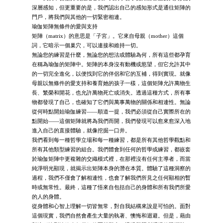
深層感知，但更重要的是，我們認出自己的感知形式是通往矩陣的
門戶，將我們與其他的一切緊密相連。
瑜伽矩陣無條件的愛與支持
矩陣（matrix）的意思是「子宮」。它來自母親（mother）這個
詞，它暗示一個巢穴，可以連接和維持一切。
無論您的練習是什麼，無論您的想法或體驗為何，所有這些都孕育
在稱為瑜伽的矩陣中。矩陣的本身沒有動機或慾望，但它允許其中
的一切完全進化，以便找到它的伴侶和它的互補，得到實現。就像
母親以無條件的愛支持和養育她的孩子一樣，這個矩陣允許萬物生
長、繁榮和開花，也允許萬物死亡或消失。透過這種方式，所有事
物都發現了自己，也確知了它們與萬事萬物的關係和相連性。無論
從何時點開始瑜伽練習——順道一提，我們必須從自己實際所在的
點開始——這個矩陣就將為我們而開，我們發現可以愈來愈深入地
進入自己的直接體驗，就像挖掘一口井。
我們看到每一種哲學立場和每一種練習，都是所有其他哲學觀點和
所有其他類型練習的組合。我們體會到任何的哲學或練習，都嵌套
於瑜伽矩陣中更複雜的交織模式裡，在那裡沒有任何主導者，而當
純淨明光顯現，就揭示出矩陣本身的潛在本質。體驗了這種洞察的
過程，我們不僅會了解相連性，也會了解我們所見之任何顯相的暫
時或無常性。最終，這種了悟來自包括自己的身體和所有我們所愛
的人的身體。
從身體和心智上理解一切皆無常，對自我結構來說是可怕的。面對
這個現實，我們自然會產生大量的執著、懊悔和迴避。但是，藉由