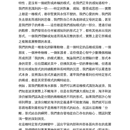
特性，是沒有一個絕對或終極的模式。在我們正常的感知過程中，
我們所意識到的一切——特定的對象、感知、覺受或思想——實際
上都是一種模式，都非堅實與永恆不變的。我們心愛的狗，我們因
失去朋友而感到的悲傷，我們對自己作為老師或父母的定義，甚至
是我們脖子的疼痛——這些都是我們感知模式的一部分。透過仔細
的觀察，我們發現在任何被感知到的形式之下，都有其他未出現的
形式。一個我們理解或知道而視為完整的形式，實際上是它所構成
之複雜底層整體的表達。
我們的狗是一種進化的馴養動物，是一個特定的品種或混種，一個
朋友，一個神奇物種，一個保護者，這些僅是心智中少數幾個相融
而成所謂「我的狗」的模式層次。無論我們正在體驗什麼，形式本
身的背景，往往隱藏於其中，彷彿與其他一切的事物分離。但透過
對任何感知形式的持續觀察和長時間的沉思，我們最終可以看透形
式本身，並辨識出形式所處的背景。遲早我們會看到任何特定形式
的構成，都是其背景模式的獨特組合。
例如，當我們觀察海水膨脹，我們可以將這種模式識別為波浪。我
們知道波浪實際上不離海洋，但是在我們擴大感知之前，海洋和波
浪仍被我們認為是分開的兩種截然不同的形式。如果我們容許心智
得到釋放，波浪分離於海洋的定義邊界可能會消融，我們就可以很
容易地看到最初似乎是兩種不同形式的結合。在認出這兩種「分
離」形式結合的瞬間，我們會自發地從自己存在的核心，體認到驚
鴻一瞥的深刻洞見。
在這種特定形式的轉變中，認出宇宙內部和外部各面向所在的底層
網，我們體悟到萬事萬物的相互連結。特定的表面形式（即波浪）