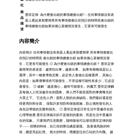
社
商
墨菲定律: 為什麼會出錯的事情總會出錯?：任何事情都沒有表
品
面上看起來那麼簡單所有事情都會比你預計的時間長會出錯的
描
事情總會出錯如果你擔心某種情況發生，它更有可能發生
述
內容簡介
內容簡介 任何事情都沒有表面上看起來那麼簡單 所有事情都會比
你預計的時間長 會出錯的事情總會出錯 如果你擔心某種情況發
生，它更有可能發生 ◎ 為什麼會出錯的事情總會出錯？ 墨菲定律
最簡單的表述是：越害怕出事，越會出事。 如果有兩種或是以上
選擇，其中一種會導致災難，必定有人會做出這種選擇， 其核心
內容是：如果壞事情有可能發生，不管這種可能性有多少，它必定
會發生。 ◎ 破解「越是擔心，越有可能發生」的魔咒 墨菲定律觸
及每個人人性深處存在的隱痛， 將人們不願意面對的事實曝光於
大眾之下。 它忠告人們：面對人類的自身缺陷，我們最好還是想
得更周到和全面， 採取許多預防和保險措施，防止偶然發生的人
為失誤導致的災難和損失。 ◎ 墨菲定律是日常生活中普遍存在的
心理學效應 墨菲定律揭示的不是個別的案例，而是生活中普遍存
在的現象。 只要我們注意觀察，隨時隨地可以發現墨菲定律的影
子—— 排隊的時候，自己排的隊伍總是最慢。 急著過馬路的時
候，總是亮起紅燈。 燒火的時候，煙總是往自己站的方向飄。 越