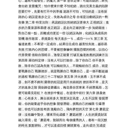
心，越有可能發生」的魔咒 第一章 墨菲定律：可能出錯的，終究
會出錯 直覺魔咒：怕什麼來什麼 不怕犯錯，跳出完美主義的陷阱
想要打中，先要有打不中的準備 迷路不可怕，可怕的是：沒有探
路的心 錯誤是進步之父，失敗為成功之母 自省是治癒錯誤的一劑
良藥 第二章 特里法則：承認錯誤比拒絕錯誤更偉大 正視錯誤：進
步的力量泉源和基礎 改正錯誤，是走向正確的第一步 知錯能改：
對自己狠一點，距離成功更近一些 以錯誤為師，化錯誤為成長的
契機 敢作敢當，承擔責任 每天進步一％，成功一○○％ 第三章 瓦
倫達效應：不希望一定成功，結果往往成功 越害怕失敗，越容易
失敗 打敗內心的恐懼，不要被想像嚇倒 擺脫恐懼的桎梏，以信心
代替畏懼 借助自我暗示，激發正能量 打破瓦倫達效應的訓練方法
第四章 羅伯特定律：沒有人可以打敗你，除了你自己 你不會失
敗，除非自己認為失敗 可以輸給別人，不能輸給自己 成功，就是
要戰勝自己 戰勝挫折，就是戰勝自己 戰勝自己，是一個不斷超越
的過程 戰勝自己的三十二字秘訣 第五章 淬火效應：玉不琢不成
器，劍不磨不鋒利 榮譽的桂冠是用汗水鑄就的 挫折和不幸，是天
才的進身之階 寶劍鋒從磨礪出，梅花香自苦寒來 不經歷風雨，怎
麼可能看見彩虹？ 在挫折中奮起，在逆境中前行 第六章 跳蚤效
應：心有多大，舞台就有多大 態度決定高度，人生不設限 發掘潛
能，你的能量超乎你的想像 開發潛能，挑戰自己的極限 引爆潛
能，你也可以創造奇蹟 激勵自己，飛向夢想的天空 第七章 蘑菇定
律：沒有繭中蟄伏，哪來羽化成蝶？ 蘑菇經歷：人生的寶貴財富
融入環境，從「蘑菇堆」脫穎而出 每個優秀的人，都有一段沉默
的時光 默默耕耘，才可以達成目標 腳踏實地，走向成功 完成從