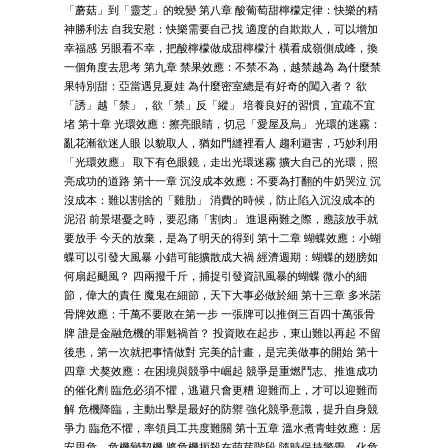
「蘑菇」到「靈芝」的蛻變 第八章 酸葡萄甜檸檬定律：快樂的精
神勝利法 自我安慰：快樂需要自己找 適度的自欺欺人，可以增加
幸福感 另眼看不幸，把酸檸檬做成甜檸檬汁 橫看成嶺側成峰，換
一個角度去思考 第九章 禁果效應：不禁不為，越禁越為 為什麼禁
果特別甜：亞當遇見夏娃 為什麼密室總是有好奇的闖入者？ 欲
「誘」越「禁」，欲「禁」反「縱」 培養良好的習慣，宜疏不宜
堵 第十章 光環效應：擦亮眼睛，切忌「愛屋及烏」 光環的迷霧：
亂花漸欲迷人眼 以貌取人，猶如門縫裡看人 趨利避害，巧妙利用
「光環效應」 取下有色眼鏡，走出光環迷霧 擴大自己的光環，照
亮成功的道路 第十一章 沉沒成本效應：不要為打翻的牛奶哭泣 沉
沒成本：難以割捨的「雞肋」 消費的時候，防止陷入沉沒成本的
泥沼 前景堪憂之時，要忍痛「割肉」 進退兩難之際，應該放手就
要放手 今天的放棄，是為了明天的得到 第十二章 蝴蝶效應：小蝴
蝶可以引發大風暴 小錯可能擴散成大禍 經濟週期：蝴蝶的翅膀如
何扇起颶風？ 四兩撥千斤，捕捉引發資訊風暴的蝴蝶 微小的細
節，偉大的責任 魔鬼在細節，天下大事必做於細 第十三章 多米諾
骨牌效應：千萬不要敗在第一步 一張牌可以推倒三百四十萬張骨
牌 誰是金融危機的罪魁禍首？ 投資敗在起步，東山難以再起 不留
後患，第一次就把事情做對 完美的計畫，是完美做事的開始 第十
四章 犬獒效應：在困境與競爭中崛起 競爭是重燃鬥志、推進成功
的催化劑 臨危必須不懼，逃避只會更糟 迎難而上，才可以迎難而
解 危機降臨，主動出擊是最好的防禦 強化競爭意識，提升自身競
爭力 臨危不懼，率領員工共度難關 第十五章 溫水煮青蛙效應：居
安思危，危機變契機 將危機扼殺在萌芽階段 隨時保持警覺，化危