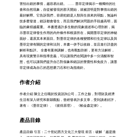
害怕出錯的事情，越容易出錯。 …… 墨菲定律揭示一種獨特的社
會和自然現象，自從被發現的那天開始，就被證明是對事情出錯的
最好解釋。它告訴我們，容易犯錯是人類與生俱來的弱點，無論科
技多麼發達，錯誤都會發生，而且我們解決問題的手段越高明，面
臨的麻煩越嚴重。 本書透過許多生動的現象描述和心理剖析，揭
示墨菲定律發生作用的內外條件和根源所在，揭開墨菲定律的神秘
面紗，還原其本來面目。對墨菲定律的各種變體和衍生定律以及與
墨菲定律有關的定律和法則，本書一併予以收錄，並且進行詳盡的
解析和點評。 全書有案例講解，也有觀點剖析，更有方法解析，
具有現實警示和指導意義，可以讓我們在閱讀中多一分清醒和智
慧，也可以讓我們提升自己對假象和錯誤的警覺性和免疫力，讓墨
菲定律成為自己的思想磨刀石和行為指南針。
作者介紹
作者介紹 陳立之任職於投資諮詢公司，工作之餘，對理財及經濟
生活有深入研究和新穎觀點，曾經發表許多文章，受到讀者好評，
著有：《墨菲定律》、《彼得原理》、《帕金森定律》。
產品目錄
產品目錄 引言：二十世紀西方文化三大發現 前言：破解「越是擔