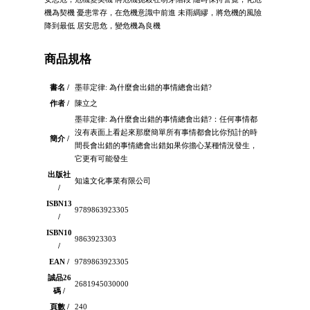
機為契機 憂患常存，在危機意識中前進 未雨綢繆，將危機的風險
降到最低 居安思危，變危機為良機
商品規格
書名 /
墨菲定律: 為什麼會出錯的事情總會出錯?
作者 /
陳立之
墨菲定律: 為什麼會出錯的事情總會出錯?：任何事情都
沒有表面上看起來那麼簡單所有事情都會比你預計的時
簡介 /
間長會出錯的事情總會出錯如果你擔心某種情況發生，
它更有可能發生
出版社
知遠文化事業有限公司
/
ISBN13
9789863923305
/
ISBN10
9863923303
/
EAN /
9789863923305
誠品26
2681945030000
碼 /
頁數 /
240