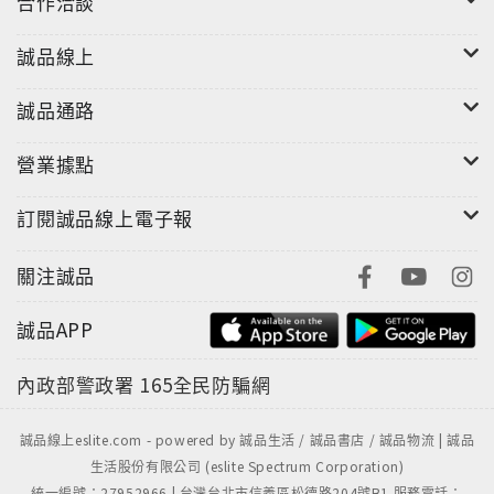
合作洽談
誠品線上
誠品通路
營業據點
訂閱誠品線上電子報
關注誠品
誠品APP
內政部警政署
165全民防騙網
誠品線上eslite.com - powered by 誠品生活 / 誠品書店 / 誠品物流 | 誠品
生活股份有限公司 (eslite Spectrum Corporation)
統一編號：27952966 | 台灣台北市信義區松德路204號B1 服務電話：