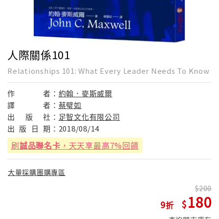
人際關係101
Relationships 101: What Every Leader Needs To Know
作
者：
約翰．麥斯威爾
譯
者：
蔡璧如
出
版
社：
足智文化有限公司
出
版
日
期：
2018/08/14
刷
誠品聯名卡
，天天享最高7%回饋
大量採購團購專區
200
180
9