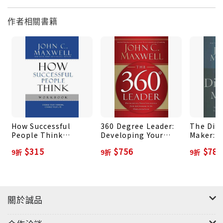
作者相關書籍
想要贏得人生的任何成就，你必須先贏得人心才行
本書改進你的領導力！改善你的人生！
How Successful
360 Degree Leader:
The Diff
People Think
Developing Your
Maker: M
Workbook: Change
Influence from
Attitude
$315
$756
$787
9折
9折
9折
Your Thinking,
Anywhere in the
Greatest
Change Your Life
Organization
關於誠品