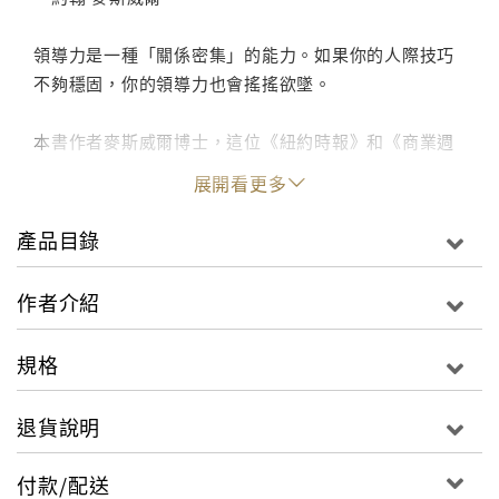
領導力是一種「關係密集」的能力。如果你的人際技巧
不夠穩固，你的領導力也會搖搖欲墜。
本書作者麥斯威爾博士，這位《紐約時報》和《商業週
刊》的暢銷書榜作家，他歸納說：「如果人們不跟隨
展開看更多
你，那麼，你就無法真正的領導。」
在這本書中，麥斯威爾博士提供經過時間驗證的原則，
產品目錄
幫助你發展組織內或組織外的健康關係，這些原則包
括：
作者介紹
‧所有良好關係的共通基礎
規格
‧藉由瞭解每個人都有的五項共同點，來激勵人們
‧在你的團隊裡，如何與團員們建立持續的連結
退貨說明
‧為什麼良好的傾聽技巧是領導者的好朋友
‧建立所有良好關係的重要元素
付款/配送
‧想要成功的話，最重要的關係是什麼