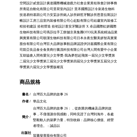
空間設計貳壹設計廣達國際機械遊戲力社會企業黃桂珠會計師事務
所青廷自動化有限公司里荷室內設計 里禾國際設計冷泉港生物科
技達易特基因公司力安妥診所銘人診所錦哲牙醫診所恩普拉斯設計
帷設計工房三品室內裝修有限公司心起點有限公司結廬室內裝修工
程拾初建設 拾初營造 拾初設計薏安牙醫診所 X 卓品國際虹妍國際
生物科技有限公司瑪莎拉手工餅舖京美集團OTO玩美系統精油品業
興實業有限公司順潔生物科技有限公司日本永夜生醫美妍智高實業
股份有限公司台灣百大品牌故事館品牌認證伊詩嘉國際企業有限公
司凱亞良品食全食美商行騰茂科技有限公司台灣人間有愛中小企業
互助協會人間有愛兒少文學獎-我為夢想起飛第一屆兒少文學獎第
二屆兒少文學獎第三屆兒少文學獎第四屆兒少文學獎第五屆兒少文
學獎第六屆兒少文學獎版權頁
商品規格
書名 /
台灣百大品牌的故事 26
作者 /
華品文化
台灣百大品牌的故事 26：，從創業的機緣及品牌的故
事，不僅僅讓你我感動，同時見證了台灣到海外，各處
簡介 /
堅毅動人的築夢力量，特別收錄：品牌核心價值、經營
者理念。：誠品以
出版社
貿騰發賣股份有限公司