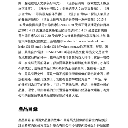
蘭：邂逅在地人文的美好時光》、《漫步台灣島：探索觀光工廠及
旅宿故事》、《漫步台灣島２：探索絕美人文旅宿與餐廳》、《漫
步台灣島3：尋訪最夯的伴手禮》、《漫步台灣島4：探訪人氣最夯
的餐廳與旅宿》《世界上最有力量的是夢想一系列書籍》2015 4
16 受邀復興廣播電台節目專訪2015 4 20 受邀正聲廣播電台節目專
訪2015 4 22 受邀漢聲廣播電台節目專訪2015 4 27 受邀教育廣播
電台節目專訪2015 7 30 受邀至文大進修推廣部分享寫作2015年 元
智大學新世紀國際志工論壇講師Facebook： www.facebook.com
leelin1314E-mail：
leelin1314@yahoo.com.tw
歡迎邀稿、展覽、演
講、異業合作電話：02-6617-0068關於華品文化 華品文化是台灣
在地商家品牌的推手，找尋台灣各行各業的百大排行，它是一種榮
耀，在光鮮亮麗的外表，背後隱藏著數年艱難的創業歷程，才有現
今的成就，這就是華品LOGO為何為金色的由來，象徵著一塊黃
金，是具有歷史性，原是一塊不起眼但潛藏價值的雜色黃金石，若
沒有經過一番的冶煉加工，怎能有金碧輝煌的黃金？ 「華品」字
的外框則為品字的延伸，「品」字意味品牌、產品，推廣貴公司的
品牌、理念，藉由書籍的方式透過各大通路行銷至各大通路，為貴
公司的創業故事及產品完整呈現給社會大眾。
產品目錄
產品目錄 台灣百大品牌的故事26目錄馬光醫療網柏霖室內裝修設
計辰希室內裝修方度設計整合有限公司今城室內裝修設計仲怡國際