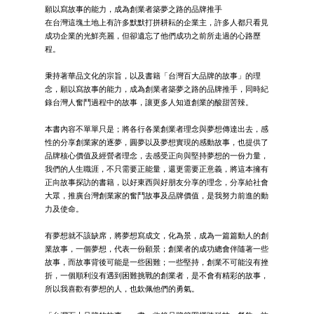
願以寫故事的能力，成為創業者築夢之路的品牌推手
在台灣這塊土地上有許多默默打拼耕耘的企業主，許多人都只看見
成功企業的光鮮亮麗，但卻遺忘了他們成功之前所走過的心路歷
程。
秉持著華品文化的宗旨，以及書籍「台灣百大品牌的故事」的理
念，願以寫故事的能力，成為創業者築夢之路的品牌推手，同時紀
錄台灣人奮鬥過程中的故事，讓更多人知道創業的酸甜苦辣。
本書內容不單單只是；將各行各業創業者理念與夢想傳達出去，感
性的分享創業家的逐夢，圓夢以及夢想實現的感動故事，也提供了
品牌核心價值及經營者理念，去感受正向與堅持夢想的一份力量，
我們的人生職涯，不只需要正能量，還更需要正意義，將這本擁有
正向故事探訪的書籍，以好東西與好朋友分享的理念，分享給社會
大眾，推廣台灣創業家的奮鬥故事及品牌價值，是我努力前進的動
力及使命。
有夢想就不該缺席，將夢想寫成文，化為景，成為一篇篇動人的創
業故事，一個夢想，代表一份願景；創業者的成功總會伴隨著一些
故事，而故事背後可能是一些困難；一些堅持，創業不可能沒有挫
折，一個順利沒有遇到困難挑戰的創業者，是不會有精彩的故事，
所以我喜歡有夢想的人，也欽佩他們的勇氣。