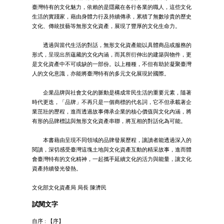
臺灣特有的文化魅力，依賴的是隱藏在各行各業的職人，這些文化
生活的實踐家，藉由身體力行及持續傳承，累積了無數珍貴的歷史
文化、傳統技藝等無形文化資產，展現了豐厚的文化生命力。
透過與當代生活的對話，無形文化資產能以具體商品或服務的
形式，呈現出所蘊藏的文化內涵，而其所衍伸出的建築與物件，更
是文化資產中不可或缺的一部份。以上種種，不但有助於凝聚臺灣
人的文化意識，亦能將臺灣特有的多元文化展現於國際。
企業品牌與社會文化的脈動是構成常民生活的重要元素，隨著
時代更迭，「品牌」不再只是一個商標的代名詞，它不但承載著企
業茁壯的歷程，進而透過故事傳承企業的核心價值與文化內涵，將
有形的品牌標誌與無形文化資產串聯，將互相的對話化為可能。
本書藉由呈現不同領域的品牌發展歷程，讓讀者能透過深入的
閱讀，深切感受臺灣這塊土地與文化資產互動的精采故事，進而體
會臺灣特有的文化精神，一起攜手延續文化的活力與能量，讓文化
資產持續發光發熱。
文化部文化資產局 局長 陳濟民
試閱文字
自序 : 【序】