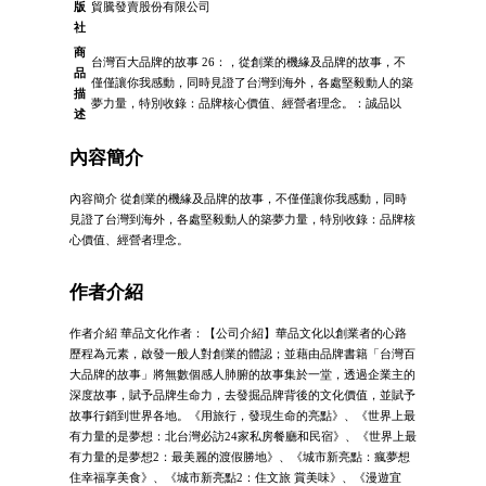
版
貿騰發賣股份有限公司
社
商
台灣百大品牌的故事 26：，從創業的機緣及品牌的故事，不
品
僅僅讓你我感動，同時見證了台灣到海外，各處堅毅動人的築
描
夢力量，特別收錄：品牌核心價值、經營者理念。：誠品以
述
內容簡介
內容簡介 從創業的機緣及品牌的故事，不僅僅讓你我感動，同時
見證了台灣到海外，各處堅毅動人的築夢力量，特別收錄：品牌核
心價值、經營者理念。
作者介紹
作者介紹 華品文化作者：【公司介紹】華品文化以創業者的心路
歷程為元素，啟發一般人對創業的體認；並藉由品牌書籍「台灣百
大品牌的故事」將無數個感人肺腑的故事集於一堂，透過企業主的
深度故事，賦予品牌生命力，去發掘品牌背後的文化價值，並賦予
故事行銷到世界各地。《用旅行，發現生命的亮點》、《世界上最
有力量的是夢想：北台灣必訪24家私房餐廳和民宿》、《世界上最
有力量的是夢想2：最美麗的渡假勝地》、《城市新亮點：瘋夢想
住幸福享美食》、《城市新亮點2：住文旅 賞美味》、《漫遊宜