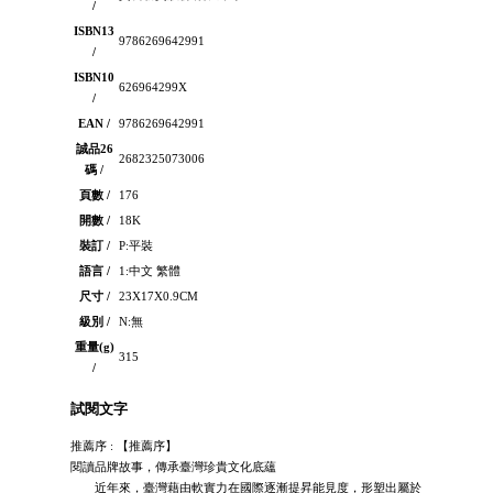
/
ISBN13
9786269642991
/
ISBN10
626964299X
/
EAN /
9786269642991
誠品26
2682325073006
碼 /
頁數 /
176
開數 /
18K
裝訂 /
P:平裝
語言 /
1:中文 繁體
尺寸 /
23X17X0.9CM
級別 /
N:無
重量(g)
315
/
試閱文字
推薦序 : 【推薦序】
閱讀品牌故事，傳承臺灣珍貴文化底蘊
近年來，臺灣藉由軟實力在國際逐漸提昇能見度，形塑出屬於