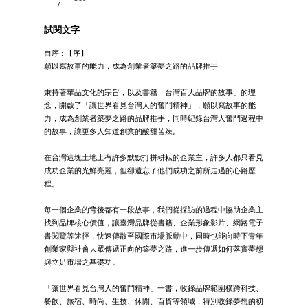
/
試閱文字
自序 : 【序】
願以寫故事的能力，成為創業者築夢之路的品牌推手
秉持著華品文化的宗旨，以及書籍「台灣百大品牌的故事」的理
念，開啟了「讓世界看見台灣人的奮鬥精神」，願以寫故事的能
力，成為創業者築夢之路的品牌推手，同時紀錄台灣人奮鬥過程中
的故事，讓更多人知道創業的酸甜苦辣。
在台灣這塊土地上有許多默默打拼耕耘的企業主，許多人都只看見
成功企業的光鮮亮麗，但卻遺忘了他們成功之前所走過的心路歷
程。
每一個企業的背後都有一段故事，我們從採訪的過程中協助企業主
找到品牌核心價值，讓臺灣品牌從書籍、企業形象影片、網路電子
書閱覽等途徑，快速傳散至國際市場脈動中，同時也能向時下青年
創業家與社會大眾傳遞正向的築夢之路，進一步傳遞如何落實夢想
與立足市場之基礎功。
「讓世界看見台灣人的奮鬥精神」一書，收錄品牌範圍橫跨科技、
餐飲、旅宿、時尚、生技、休閒、百貨等領域，特別收錄夢想的初