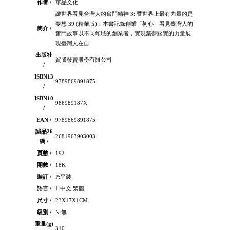
作者 /
華品文化
讓世界看見台灣人的奮鬥精神 3: 暨世界上最有力量的是
夢想 39 (精華版)：本書記錄創業「初心」看見臺灣人的
簡介 /
奮鬥故事以不同領域的創業者，實現築夢踏實的力量展
現臺灣人在自
出版社
貿騰發賣股份有限公司
/
ISBN13
9789869891875
/
ISBN10
986989187X
/
EAN /
9789869891875
誠品26
2681963903003
碼 /
頁數 /
192
開數 /
18K
裝訂 /
P:平裝
語言 /
1:中文 繁體
尺寸 /
23X17X1CM
級別 /
N:無
重量(g)
310