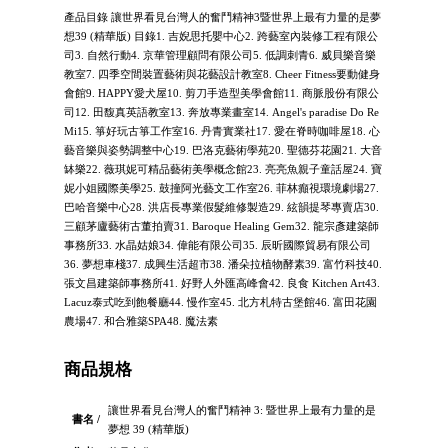
產品目錄 讓世界看見台灣人的奮鬥精神3暨世界上最有力量的是夢
想39 (精華版) 目錄1. 吉婗思托嬰中心2. 跨藝室內裝修工程有限公
司3. 自然行動4. 京華管理顧問有限公司5. 低調刺青6. 威貝樂音樂
教室7. 四季空間裝置藝術與花藝設計教室8. Cheer Fitness要動健身
會館9. HAPPY愛犬屋10. 剪刀手造型美學會館11. 商脈股份有限公
司12. 田馥真英語教室13. 奔放專業畫室14. Angel's paradise Do Re
Mi15. 箏好玩古箏工作室16. 丹青實業社17. 愛在脊時咖啡屋18. 心
藝音樂與姿勢調整中心19. 巴洛克藝術學苑20. 聖德芬花園21. 大音
缽樂22. 薇琪妮可精品藝術美學概念館23. 亮亮魚親子童話屋24. 寶
妮小姐國際美學25. 鼓撞阿光藝文工作室26. 菲林癲視環境劇場27.
巴哈音樂中心28. 洪店長專業假髮維修製造29. 絃韻提琴專賣店30.
三顧茅廬藝術古董拍賣31. Baroque Healing Gem32. 龍宗彥建築師
事務所33. 水晶姑娘34. 偉能有限公司35. 辰昕國際貿易有限公司
36. 夢想車棧37. 成興生活超市38. 潘朵拉植物酵素39. 富竹科技40.
張文昌建築師事務所41. 好野人外匯高峰會42. 良食 Kitchen Art43.
Lacuz泰式吃到飽餐廳44. 慢作室45. 北方札特古堡館46. 富田花園
農場47. 和合雅築SPA48. 魔法素
商品規格
讓世界看見台灣人的奮鬥精神 3: 暨世界上最有力量的是
書名 /
夢想 39 (精華版)