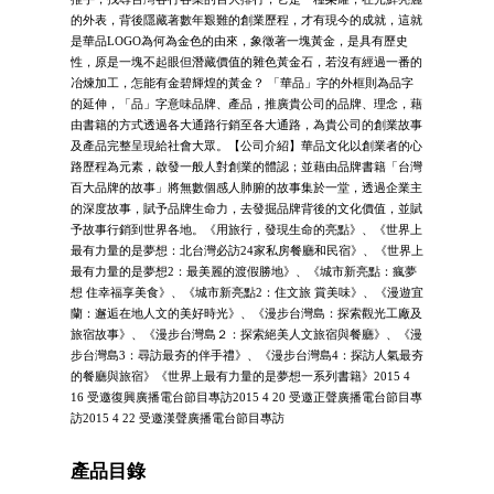
的外表，背後隱藏著數年艱難的創業歷程，才有現今的成就，這就
是華品LOGO為何為金色的由來，象徵著一塊黃金，是具有歷史
性，原是一塊不起眼但潛藏價值的雜色黃金石，若沒有經過一番的
冶煉加工，怎能有金碧輝煌的黃金？ 「華品」字的外框則為品字
的延伸，「品」字意味品牌、產品，推廣貴公司的品牌、理念，藉
由書籍的方式透過各大通路行銷至各大通路，為貴公司的創業故事
及產品完整呈現給社會大眾。【公司介紹】華品文化以創業者的心
路歷程為元素，啟發一般人對創業的體認；並藉由品牌書籍「台灣
百大品牌的故事」將無數個感人肺腑的故事集於一堂，透過企業主
的深度故事，賦予品牌生命力，去發掘品牌背後的文化價值，並賦
予故事行銷到世界各地。《用旅行，發現生命的亮點》、《世界上
最有力量的是夢想：北台灣必訪24家私房餐廳和民宿》、《世界上
最有力量的是夢想2：最美麗的渡假勝地》、《城市新亮點：瘋夢
想 住幸福享美食》、《城市新亮點2：住文旅 賞美味》、《漫遊宜
蘭：邂逅在地人文的美好時光》、《漫步台灣島：探索觀光工廠及
旅宿故事》、《漫步台灣島２：探索絕美人文旅宿與餐廳》、《漫
步台灣島3：尋訪最夯的伴手禮》、《漫步台灣島4：探訪人氣最夯
的餐廳與旅宿》《世界上最有力量的是夢想一系列書籍》2015 4
16 受邀復興廣播電台節目專訪2015 4 20 受邀正聲廣播電台節目專
訪2015 4 22 受邀漢聲廣播電台節目專訪
產品目錄