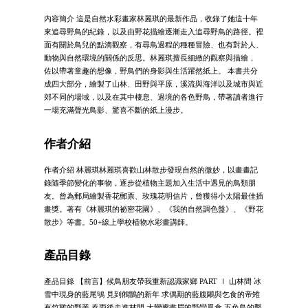
內容簡介 這是自然水彩畫家林麗琪的最新作品，收錄了她這十年
來追尋野鳥的紀錄，以及由野花描繪逐漸走入追尋野鳥的路徑。裡
面有關於鳥兒的點滴觀察，有尋鳥過程的種種冒險、也有對於人、
動物與自然環境的關係的反思。林麗琪擅長細緻的觀察與描繪，
佐以帶著童趣的想像，野鳥們的身影與生活躍然紙上。 本書共分
成四大部分，繪製了山林、田野與平原，溪流與海洋以及城市與近
郊不同的場域，以及在其中棲息、過境的各色野鳥，帶著讀者進行
一場充滿聲光鳥影、驚喜不斷的紙上漫步。
作者介紹
作者介紹 林麗琪林麗琪喜歡山林散步發現自然的微妙，以畫畫記
錄隨季節變化的事物，逐步從植物主題加入生活中遇見的鳥類朋
友。曾為郵局繪製香花郵票、玫瑰花明信片，曾獲得小太陽最佳插
畫獎。著有《林麗琪的祕密花園》、《我的自然調色盤》、《野花
散步》等書。50+線上學校植物水彩畫講師。
產品目錄
產品目錄 【前言】候鳥朋友帶我重新認識家鄉 PART Ⅰ 山林間 冰
雪中現身的藍尾鴝 見到鵂鶹的新年 求偶期的藍腹鷴與乞食的帝雉
有竹雞的野叢 春雨後走進林間 大彎嘴畫眉的野蠻覓食 五色鳥的鑿