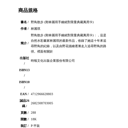
商品規格
書名 /
野鳥散步 (附林麗琪手繪絕對限量典藏萬用卡)
作者 /
林麗琪
野鳥散步 (附林麗琪手繪絕對限量典藏萬用卡)：，這是
自然水彩畫家林麗琪的最新作品，收錄了她這十年來追
簡介 /
尋野鳥的紀錄，以及由野花描繪逐漸走入追尋野鳥的路
徑。裡面有關於
出版社
時報文化出版企業股份有限公司
/
ISBN13
/
ISBN10
/
EAN /
4712966628803
誠品26
2682308703005
碼 /
頁數 /
288
開數 /
18K
裝訂 /
P:平裝