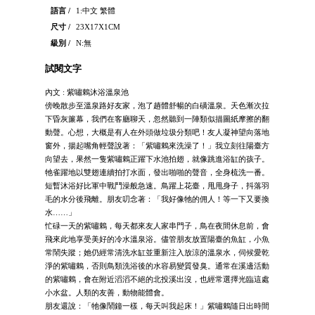
語言 /
1:中文 繁體
尺寸 /
23X17X1CM
級別 /
N:無
試閱文字
內文 : 紫嘯鶇沐浴溫泉池
傍晚散步至溫泉路好友家，泡了趟體舒暢的白磺溫泉。天色漸次拉
下昏灰簾幕，我們在客廳聊天，忽然聽到一陣類似描圖紙摩擦的翻
動聲。心想，大概是有人在外頭做垃圾分類吧！友人凝神望向落地
窗外，揚起嘴角輕聲說著：「紫嘯鶇來洗澡了！」我立刻往陽臺方
向望去，果然一隻紫嘯鶇正躍下水池拍翅，就像跳進浴缸的孩子。
牠雀躍地以雙翅連續拍打水面，發出啪啪的聲音，全身梳洗一番。
短暫沐浴好比軍中戰鬥澡般急速。鳥躍上花臺，甩甩身子，抖落羽
毛的水分後飛離。朋友叨念著：「我好像牠的佣人！等一下又要換
水……」
忙碌一天的紫嘯鶇，每天都來友人家串門子，鳥在夜間休息前，會
飛來此地享受美好的冷水溫泉浴。儘管朋友放置陽臺的魚缸，小魚
常鬧失蹤；她仍經常清洗水缸並重新注入放涼的溫泉水，伺候愛乾
淨的紫嘯鶇，否則鳥類洗浴後的水容易變質發臭。通常在溪邊活動
的紫嘯鶇，會在附近滔滔不絕的北投溪出沒，也經常選擇光臨這處
小水盆。人類的友善，動物能體會。
朋友還說：「牠像鬧鐘一樣，每天叫我起床！」紫嘯鶇隨日出時間