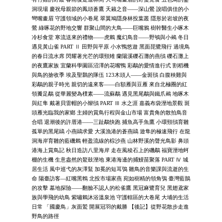
洞現場 慶祝母親節的鳳頭蒼鷹 天籟之音——深山鶯 說唱俱佳的小
彎嘴畫眉 守護領域的小卷尾 翠翼鳩隱身林投葉叢 隱形於岩坡的夜
鶯 綠啄花的野地交響 群聚山間的大鳥——巨嘴鴉 樹幹醫生小啄木
冷杉食堂 寒流送來的禮物——虎鶇 魔幻鳥音——野鴝與小鵐 冬日
遇見黃山雀 PART Ⅱ 田野與平原 小水鴨悠遊 黑面琵鷺飛行 過境鳥
的春日流水席 閃耀著光芒的環頸雉 蘭陽溪礫石灘的燕鴴 礫石灘上
的夜鷹家族 宜蘭科學園區沼澤的花嘴鴨 彩鷸的愛情進行式 割稻機
與鳥的搶收季 埃及聖䴉的隊伍 123木頭人——金斑鴴 白腹秧雞與
彩鷸的親子時光 親切的遠來客——白額雁與豆雁 來自北極圈的紅
領瓣足鷸 從華麗變為樸素——流蘇鷸 遇見黑尾鷸與鐵爪鵐 地啄木
與紅隼 戴著貝雷帽的小辮鴴 PART Ⅲ 水之涯 嘉義布袋溼地景觀 斑
頭雁光臨我的家鄉 主婦的賞鳥行程與金山市場 富貴角的散拍鳥音
合唱 退潮後的許厝港——三趾鷸快跑 捕魚高手魚鷹 小環頸鴴育雛
孤單的黑尾鷗 小燕鷗求愛 大溪漁港的蒼燕鷗 遊隼的極速飛行 在龍
洞海岸育雛的藍磯鶇 輕盈流線的棕沙燕 山林野溪的聲光鳥影 鼻頭
港海上賞鳥記 秋日造訪八里海岸 走在風稜石上的磯鷸 福寶溼地蚵
棚的生機 生意盎然的鰲鼓溼地 東港海邊的捕鰻苗聚落 PART Ⅳ 城
居生活 風中巡弋的灰澤鵟 加冕的短耳鴞 雛鳥的音樂課與流逝的生
命 陽臺訪客—紅嘴黑鵯 北投市場家燕 宛如樹精的領角鴞 臺灣藍鵲
的攻擊 墓地探險——翻臉不認人的松雀鷹 黑冠麻鷺育兒 黑翅鳶家
族與學飛的幼鳥 紫嘯鶇沐浴溫泉池 守護轄區的大卷尾 大埔的生活
日常 「國慶鳥」灰面鷲 開展冠羽的戴勝 【後記】從野花散步走進
野鳥的路徑