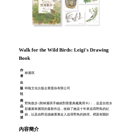
Walk for the Wild Birds: Leigi's Drawing
Book
作
林麗琪
者
出
版
時報文化出版企業股份有限公司
社
商
野鳥散步 (附林麗琪手繪絕對限量典藏萬用卡)：，這是自然水
品
彩畫家林麗琪的最新作品，收錄了她這十年來追尋野鳥的紀
描
錄，以及由野花描繪逐漸走入追尋野鳥的路徑。裡面有關於
述
內容簡介