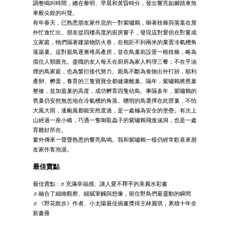
調整鳴叫時間，總在黎明、早晨和黃昏時分，發出響亮如腳踏車煞
車般尖銳的叫聲。
有年春天，已熟悉朋友家作息的一對紫嘯鶇，啣著枝條與落葉在屋
外忙進忙出。朋友從四樓高度的廚房窗子，發現這對愛侶在對窗成
立家庭，牠們隔著建築物防火巷，在相距不到兩米的棄置冷氣槽角
落築巢。這對親鳥逐漸堆高產房，並在鳥巢前設置一根枝條，略為
擋住人類眼光。盡職的友人每天在廚房為家人料理三餐；不在乎油
煙的鳥家庭，也為繁衍後代努力。親鳥不斷為食物出外打拚，順利
產卵、孵蛋，養育的三隻寶寶全都健康離巢。隔年，紫嘯鶇將舊巢
整修，並加蓋巢的高度，成功孵育四隻幼鳥。事隔多年，紫嘯鶇的
舊巢仍安然無恙地在冷氣槽的角落。聰明的鳥選擇在此營巢，不怕
大風大雨，連颱風都能安然度過，是一處極為安全的堡壘。有次上
山經過一座小橋，巧遇一隻啣取蟲子的紫嘯鶇飛進涵洞，也是一處
育雛好所在。
窗外傳來一聲聲熟悉的響亮鳥鳴。我和紫嘯鶇一樣仍經常歡喜來朋
友家作客泡湯。
最佳賣點
最佳賣點 : ♬充滿幸福感、讓人愛不釋手的美麗水彩畫
♬融合了細緻觀察、細膩筆觸與想像，留住野鳥們最靈動的瞬間
♬《野花散步》作者、小太陽最佳插畫獎得主林麗琪，累積十年全
新畫冊