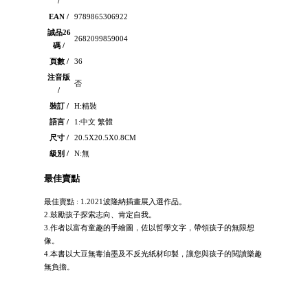
/
EAN /
9789865306922
誠品26
2682099859004
碼 /
頁數 /
36
注音版
否
/
裝訂 /
H:精裝
語言 /
1:中文 繁體
尺寸 /
20.5X20.5X0.8CM
級別 /
N:無
最佳賣點
最佳賣點 : 1.2021波隆納插畫展入選作品。
2.鼓勵孩子探索志向、肯定自我。
3.作者以富有童趣的手繪圖，佐以哲學文字，帶領孩子的無限想
像。
4.本書以大豆無毒油墨及不反光紙材印製，讓您與孩子的閱讀樂趣
無負擔。