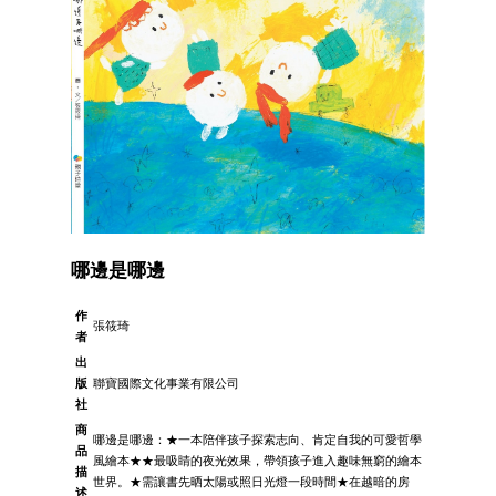
哪邊是哪邊
作
張筱琦
者
出
版
聯寶國際文化事業有限公司
社
商
哪邊是哪邊：★一本陪伴孩子探索志向、肯定自我的可愛哲學
品
風繪本★★最吸睛的夜光效果，帶領孩子進入趣味無窮的繪本
描
世界。★需讓書先晒太陽或照日光燈一段時間★在越暗的房
述