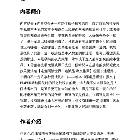
內容簡介
內容簡介 ●內容簡介★一本陪伴孩子探索志向、肯定自我的可愛哲
學風繪本★我們常常不知道自己現在面向著的那邊有什麼，或者儘
管曾經知道那邊有什麼，現在再看著的時候，又好像有些不一樣
了，說不定還已經變成別邊了。其實沒有哪邊是非去不可的那邊，
也沒有哪邊一定是哪邊。因為走著走著，總是會到一邊的。我想，
最後到了的那一邊，或許就是本來想去的那邊吧！是可以看漂亮風
景的那邊。★最吸睛的夜光效果，帶領孩子進入趣味無窮的繪本世
界。★需讓書先晒太陽或照日光燈一段時間★在越暗的房間裡夜光
效果更清楚【走進閱讀世界｜迷誠品:專文推薦】標題｜迷過路，
才明白不一定凡事都要找到出口——繪本《哪邊是哪邊》撰文｜
FLiPER就如同兒時的我之於現在的我，過去我不知道眼前的是入
口或者出口，是通往更可怕未知的地方，還是回家路；現在的我，
同樣也不確定經過的是什麼，抵達的又是何處。《哪邊是哪邊》告
訴我，沒有哪邊是非去不可的那邊，也沒有哪邊一定是哪邊，因為
走著走著，總是會到一邊的。☞點此進入迷誠品閱讀文章
作者介紹
作者介紹 張筱琦張筱琦畢業於國立高雄師範大學美術系，美國
Academy of Art University 插畫研究所，主修兒童繪本插畫。作品