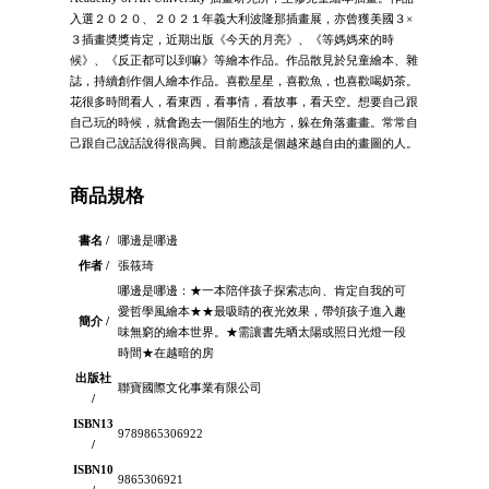
入選２０２０、２０２１年義大利波隆那插畫展，亦曾獲美國３×
３插畫奬獎肯定，近期出版《今天的月亮》、《等媽媽來的時
候》、《反正都可以到嘛》等繪本作品。作品散見於兒童繪本、雜
誌，持續創作個人繪本作品。喜歡星星，喜歡魚，也喜歡喝奶茶。
花很多時間看人，看東西，看事情，看故事，看天空。想要自己跟
自己玩的時候，就會跑去一個陌生的地方，躲在角落畫畫。常常自
己跟自己說話說得很高興。目前應該是個越來越自由的畫圖的人。
商品規格
書名 /
哪邊是哪邊
作者 /
張筱琦
哪邊是哪邊：★一本陪伴孩子探索志向、肯定自我的可
愛哲學風繪本★★最吸睛的夜光效果，帶領孩子進入趣
簡介 /
味無窮的繪本世界。★需讓書先晒太陽或照日光燈一段
時間★在越暗的房
出版社
聯寶國際文化事業有限公司
/
ISBN13
9789865306922
/
ISBN10
9865306921