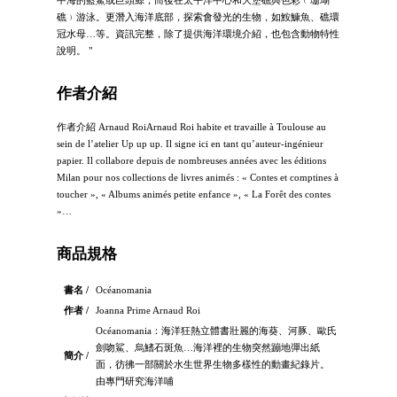
礁﹚游泳。更潛入海洋底部，探索會發光的生物，如鮟鱇魚、礁環
冠水母…等。資訊完整，除了提供海洋環境介紹，也包含動物特性
說明。 "
作者介紹
作者介紹 Arnaud RoiArnaud Roi habite et travaille à Toulouse au
sein de l’atelier Up up up. Il signe ici en tant qu’auteur-ingénieur
papier. Il collabore depuis de nombreuses années avec les éditions
Milan pour nos collections de livres animés : « Contes et comptines à
toucher », « Albums animés petite enfance », « La Forêt des contes
»…
商品規格
書名 /
Océanomania
作者 /
Joanna Prime Arnaud Roi
Océanomania：海洋狂熱立體書壯麗的海葵、河豚、歐氏
劍吻鯊、烏鰭石斑魚…海洋裡的生物突然蹦地彈出紙
簡介 /
面，彷彿一部關於水生世界生物多樣性的動畫紀錄片。
由專門研究海洋哺