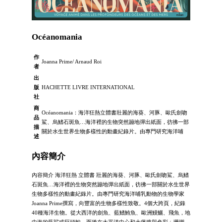
Océanomania
作
Joanna Prime/ Arnaud Roi
者
出
版
HACHETTE LIVRE INTERNATIONAL
社
商
Océanomania：海洋狂熱立體書壯麗的海葵、河豚、歐氏劍吻
品
鯊、烏鰭石斑魚…海洋裡的生物突然蹦地彈出紙面，彷彿一部
描
關於水生世界生物多樣性的動畫紀錄片。由專門研究海洋哺
述
內容簡介
內容簡介 海洋狂熱 立體書 壯麗的海葵、河豚、歐氏劍吻鯊、烏鰭
石斑魚…海洋裡的生物突然蹦地彈出紙面，彷彿一部關於水生世界
生物多樣性的動畫紀錄片。由專門研究海洋哺乳動物的生物學家
Joanna Prime撰寫，向豐富的生物多樣性致敬。4個大跨頁，紀錄
40種海洋生物。從大西洋的劍魚、藍鰭鮪魚、歐洲鰻鱺、飛魚，地
中海的藍鯊或巨頭鯨，而後在太平洋中心和大堡礁與色彩﹙珊瑚