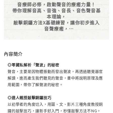
音療師必修，啟動聲音的療癒力量！
帶你理解音高、音強、音長、音色聲音基
本理論，
敲擊銅鑼方法X基礎練習，讓你初步進入
音聲療癒，
規劃銅鑼浴演奏X成效觀察，帶你加入銅
鑼音療師的行列！
內容簡介
◎零藏私解析「聲波」的秘密
聲音，主要是因物體振動而發出聲波，再透過聽覺器官
解讀，進而產生我們聽見的聲音，書中將說明原理及應
用範圍，帶你了解聲波的秘密。
◎達人親授敲擊銅鑼技巧
以初學者的角度切入，用圖、文、影片三種角度教授銅
鑼的敲擊技巧，讓新手好入門，秒懂敲擊方法不NG。