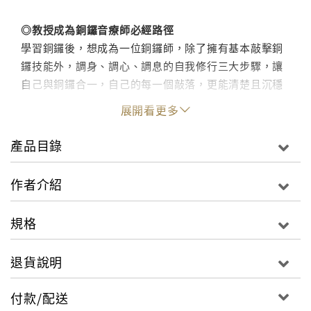
◎教授成為銅鑼音療師必經路徑
學習銅鑼後，想成為一位銅鑼師，除了擁有基本敲擊銅
鑼技能外，調身、調心、調息的自我修行三大步驟，讓
自己與銅鑼合一，自己的每一個敲落，更能清楚且沉穩
的如實傳遞。
展開看更多
聲音療癒是一種透過不同的音聲或聲音器具，製造出穩
產品目錄
定的聲頻振動，來恢復人體身心平衡的一種自然方法，
可以被改善的層面很多，包括情緒、心理、身體的痠痛
作者介紹
改善和肌肉的放鬆舒緩等。
也就是透過聲波所產生的振動與音聲，對人體展開調頻
規格
的過程，並藉此調節原先的失衡狀態，讓身體、心理和
靈魂各方面恢復平衡的療癒方式。
退貨說明
但要注意的是，聲音療癒不能治療身體的病症或不舒服
的情形，因為在聲音療癒的過程，音療師並不會針對你
付款/配送
身體的病症做任何的診斷或治療，所以仍需要尋求專業