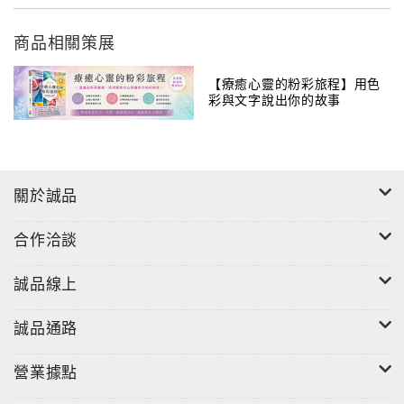
的醫師協助治療。
商品相關策展
●只需敲擊樂器、運用共振，就能讓身體調頻
利用聲波的能量振動傳遞到各身體部位，對身體內的細
【療癒心靈的粉彩旅程】用色
彩與文字說出你的故事
胞分子、水分、器官和骨骼產生共振反應，透過振動以
激化細胞分子的活性，同時也使得體內的器官藉由共
振，讓本來失序的頻率獲得調整用聲音共振調整，讓身
體回到平衡狀態。
關於誠品
●運用聲波療癒，釋放壓力
合作洽談
「壓力」是影響身心狀態的因素之一， 聲音治療會促進
多巴胺、血清素、催產素和腦內啡這幾種「快樂荷爾
誠品線上
蒙」分泌，較易讓人心情放鬆、感覺愉悅、提高效率。
誠品通路
＃附「銅鑼敲擊方法」動態影片QRcode
＃附銅鑼浴課程折價券
營業據點