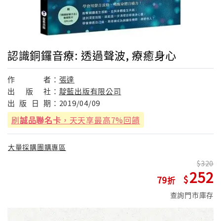
認識銅鑼音療: 透過聲波, 療癒身心
作
者：
張達
出
版
社：
靛藍出版有限公司
出
版
日
期：
2019/04/09
刷
誠品聯名卡
，天天享最高7%回饋
大量採購團購專區
320
252
79
查詢門市庫存