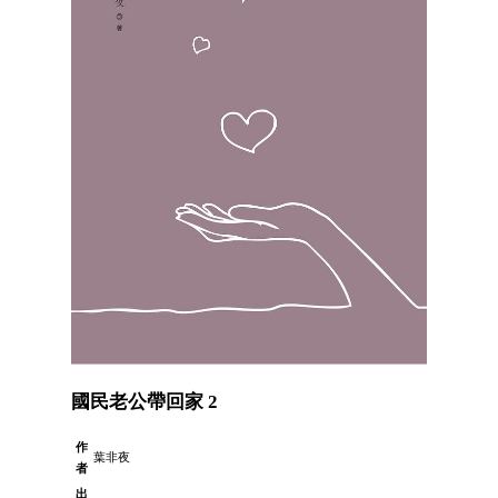
國民老公帶回家 2
作
葉非夜
者
出