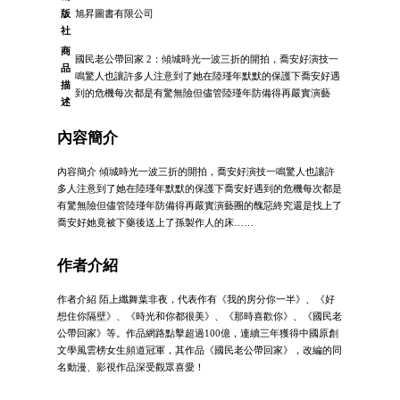
版
旭昇圖書有限公司
社
商
國民老公帶回家 2：傾城時光一波三折的開拍，喬安好演技一
品
鳴驚人也讓許多人注意到了她在陸瑾年默默的保護下喬安好遇
描
到的危機每次都是有驚無險但儘管陸瑾年防備得再嚴實演藝
述
內容簡介
內容簡介 傾城時光一波三折的開拍，喬安好演技一鳴驚人也讓許
多人注意到了她在陸瑾年默默的保護下喬安好遇到的危機每次都是
有驚無險但儘管陸瑾年防備得再嚴實演藝圈的醜惡終究還是找上了
喬安好她竟被下藥後送上了孫製作人的床……
作者介紹
作者介紹 陌上纖舞葉非夜，代表作有《我的房分你一半》、《好
想住你隔壁》、《時光和你都很美》、《那時喜歡你》、《國民老
公帶回家》等。作品網路點擊超過100億，連續三年獲得中國原創
文學風雲榜女生頻道冠軍，其作品《國民老公帶回家》，改編的同
名動漫、影視作品深受觀眾喜愛！