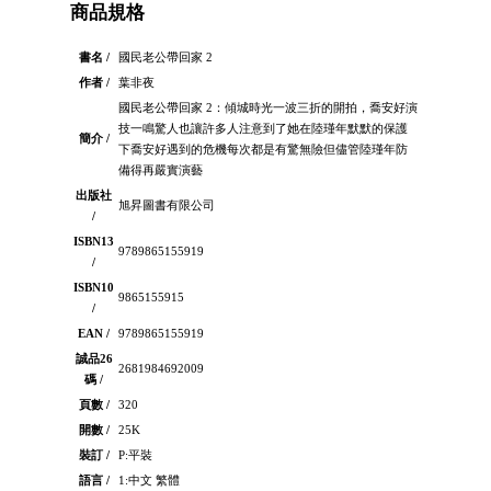
商品規格
書名 /
國民老公帶回家 2
作者 /
葉非夜
國民老公帶回家 2：傾城時光一波三折的開拍，喬安好演
技一鳴驚人也讓許多人注意到了她在陸瑾年默默的保護
簡介 /
下喬安好遇到的危機每次都是有驚無險但儘管陸瑾年防
備得再嚴實演藝
出版社
旭昇圖書有限公司
/
ISBN13
9789865155919
/
ISBN10
9865155915
/
EAN /
9789865155919
誠品26
2681984692009
碼 /
頁數 /
320
開數 /
25K
裝訂 /
P:平裝
語言 /
1:中文 繁體