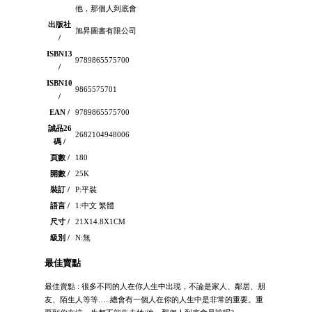
他，那個人到底會
出版社
旭昇圖書有限公司
/
ISBN13
9789865575700
/
ISBN10
9865575701
/
EAN /
9789865575700
誠品26
2682104948006
碼 /
頁數 /
180
開數 /
25K
裝訂 /
P:平裝
語言 /
1:中文 繁體
尺寸 /
21X14.8X1CM
級別 /
N:無
最佳賣點
最佳賣點 : 很多不同的人在你人生中出現，不論是家人、鄰居、朋
友、陌生人等等…..總會有一個人在你的人生中是非常的重要。重