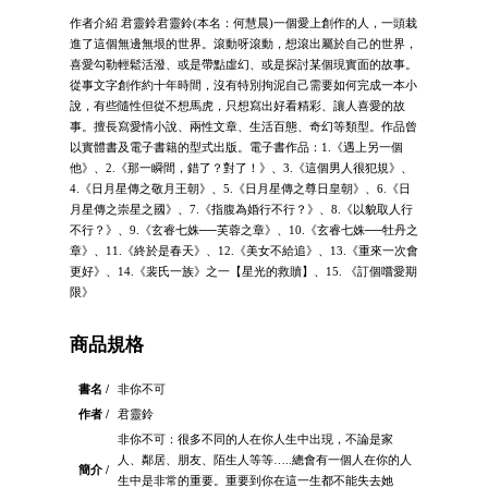
作者介紹 君靈鈴君靈鈴(本名：何慧晨)一個愛上創作的人，一頭栽
進了這個無邊無垠的世界。滾動呀滾動，想滾出屬於自己的世界，
喜愛勾勒輕鬆活潑、或是帶點虛幻、或是探討某個現實面的故事。
從事文字創作約十年時間，沒有特別拘泥自己需要如何完成一本小
說，有些隨性但從不想馬虎，只想寫出好看精彩、讓人喜愛的故
事。擅長寫愛情小說、兩性文章、生活百態、奇幻等類型。作品曾
以實體書及電子書籍的型式出版。電子書作品：1.《遇上另一個
他》、2.《那一瞬間，錯了？對了！》、3.《這個男人很犯規》、
4.《日月星傳之敬月王朝》、5.《日月星傳之尊日皇朝》、6.《日
月星傳之崇星之國》、7.《指腹為婚行不行？》、8.《以貌取人行
不行？》、9.《玄睿七姝──芙蓉之章》、10.《玄睿七姝──牡丹之
章》、11.《終於是春天》、12.《美女不給追》、13.《重來一次會
更好》、14.《裴氏一族》之一【星光的救贖】、15. 《訂個嚐愛期
限》
商品規格
書名 /
非你不可
作者 /
君靈鈴
非你不可：很多不同的人在你人生中出現，不論是家
人、鄰居、朋友、陌生人等等…..總會有一個人在你的人
簡介 /
生中是非常的重要。重要到你在這一生都不能失去她