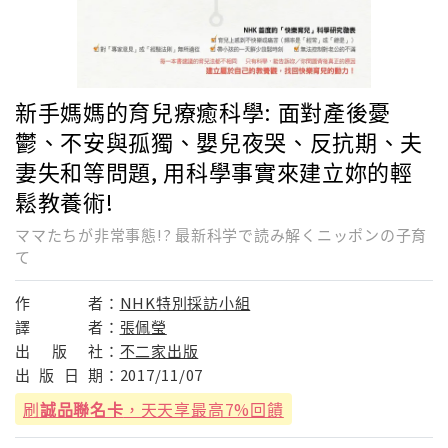
新手媽媽的育兒療癒科學: 面對產後憂
鬱、不安與孤獨、嬰兒夜哭、反抗期、夫
妻失和等問題, 用科學事實來建立妳的輕
鬆教養術!
ママたちが非常事態!? 最新科学で読み解くニッポンの子育
て
作
者：
NHK特別採訪小組
譯
者：
張佩瑩
出
版
社：
不二家出版
出
版
日
期：
2017/11/07
刷
誠品聯名卡
，天天享最高7%回饋