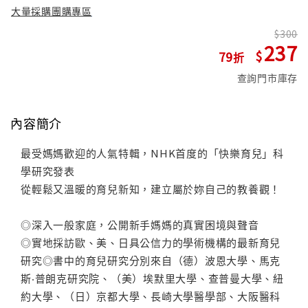
大量採購團購專區
300
237
79
查詢門市庫存
內容簡介
最受媽媽歡迎的人氣特輯，NHK首度的「快樂育兒」科
學研究發表
從輕鬆又溫暖的育兒新知，建立屬於妳自己的教養觀！
◎深入一般家庭，公開新手媽媽的真實困境與聲音
◎實地採訪歐、美、日具公信力的學術機構的最新育兒
研究◎書中的育兒研究分別來自（德）波恩大學、馬克
斯‧普朗克研究院、（美）埃默里大學、查普曼大學、紐
約大學、（日）京都大學、長崎大學醫學部、大阪醫科