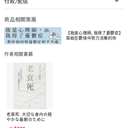
付款/配送
●可怕的兩歲兒，反抗期起如何發展孩子的「抑制機
能」？
●止不住對老公的怒氣？要度過婚姻危機先認識「催產
商品相關策展
素」這種愛情荷爾蒙！
●為媽媽裝上心跳測量器，觀察夫婦共渡的一日假日，意
【我是心理師, 我得了憂鬱症】
外發現一天中媽媽只有○○時刻感到放鬆（老公必知！）
寫給在鬱境中努力活著的你
……
作者相關書籍
最療癒的科學知識，適合家有0～3歲嬰幼兒的新世代父
母
從探訪非洲部落到全球頂尖的實驗室，從養育理論的發
源地再走入美國的幼稚園、日本一般家庭等教養的現
場。本書用科學破除新手父母的自我懷疑與迷思，幫所
有媽媽找到孤獨與不安的根源、理解寶寶令人沮喪的行
為。在重燃育兒動力的同時，也建立起基於事實、屬於
自己的教養觀！
老衰死: 大切な身内の穏
やかな最期のために