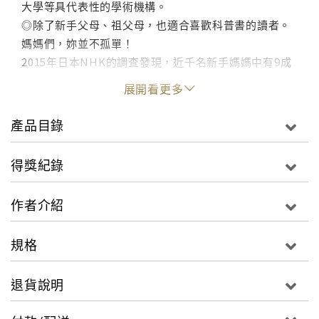
大學等具代表性的學術機構。
◎除了新手父母、祖父母，也適合喜歡科普書的讀者。
媽媽們，妳並不孤單！
2015年日本NHK的調查發現，近千名新手媽媽中有9成
對育兒抱持了負面情感，其中2成勾選了「對當媽媽沒有
展開看更多
自信」或「不覺得小孩可愛」。許多媽媽在育兒上感到
焦慮甚至痛苦，根源是什麼？要找回育兒的喜悅，該怎
產品目錄
麼做？
得獎紀錄
當專家意見和經驗法則說法不一而足，一個新手媽媽和
她背後的專業採訪團隊，決定從進化、腦科學、內分泌
作者介紹
學、動物行為學、發展心理學等科學角度來探究育兒困
境的真相。
規格
●產後好憂鬱，母愛是天性嗎？為何我的母愛會動搖？
退貨說明
●關於嬰兒夜哭，先放下百歲派和親密派的爭論吧，妳知
道夜哭是寶寶對母體的體貼嗎？