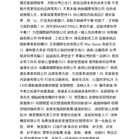
國百家媒體報導，另類台灣之光12. 創造品牌未來的未來方案 不景
氣中異軍突起的品牌黑馬13. 不累本舖 抱抱國際有限公司 信仰成
就無懼人生，創業就要勇敢堅持14. 怡心園室內裝潢設計 勇於築
夢，用「心」打造美好家園15. 原動力精緻早午餐 吃飽了，才有動
力面對挑戰！16. 貝司堡BASKETBALL 夢想不滅，從籃球夢到早
午餐17. 力恩國際顧問有限公司 銷售是一種人性的專業18. 特聖鋼
鐵有限公司 特專基礎，工程之聖19. 桃花源創意工坊 從藝術精品
開創事業新契機20. 天美國際生技有限公司 May Queen 美妍天后
21. 優狗愛犬美容 呵護毛小孩的快樂天地22. 德泰-法蘭西床 台灣
製床領導先驅23. 益誠資訊-夢想盒子 專屬台灣的第一品牌24. 發現
女幫工作坊 探索心靈療癒力25. 新創智慧健身 運用嶄新科技帶來
健康生活26. 佑爾康國際股份有限公司 最用心的優質奶粉27. 商瑪
廣告事業有限公司 品牌形塑大師，引領業界成指標！28. 世家新室
內裝修有限公司 打造生活藝術化、藝術生活化，心靈的淨化29. X-
LINE運動健康俱樂部聯盟 改變體態，逆轉人生！30. 蘭亭家族 和
牛教父拓展牛肉產業鏈，推廣多元化精緻美食料理31. 友路開發-牛
港先生 瀕臨絕種危機的牛港刺！32. 博思數位 改變收視習慣的創
新服務33. 幼體聯盟 幼兒體適能教育的領航者34. 裁縫師咖啡 咀嚼
回憶的咖啡香35. 皇家玫瑰旅館集團 建築的初心，成就對旅人的體
貼36. 陳景聰胎毛筆工作室 實實在在做筆，規規矩矩做人37. 鴻伸
機器有限公司 為農漁業創造更優質的生態環境38. 第一化妝品 自
然、簡單、無負擔39. 口福不淺-食自在 好環保、好天然、好友
善、好手感40. 豐華生技集團 卓越、創新、健康、信賴41. 華品文
化 堅持夢想的力量，也留下一段值得紀念的創業軌跡