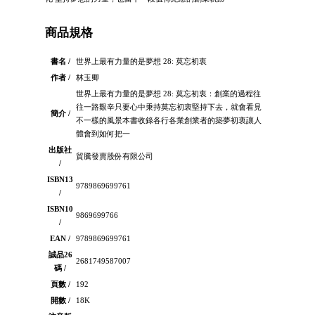
商品規格
書名 /
世界上最有力量的是夢想 28: 莫忘初衷
作者 /
林玉卿
世界上最有力量的是夢想 28: 莫忘初衷：創業的過程往
往一路艱辛只要心中秉持莫忘初衷堅持下去，就會看見
簡介 /
不一樣的風景本書收錄各行各業創業者的築夢初衷讓人
體會到如何把一
出版社
貿騰發賣股份有限公司
/
ISBN13
9789869699761
/
ISBN10
9869699766
/
EAN /
9789869699761
誠品26
2681749587007
碼 /
頁數 /
192
開數 /
18K