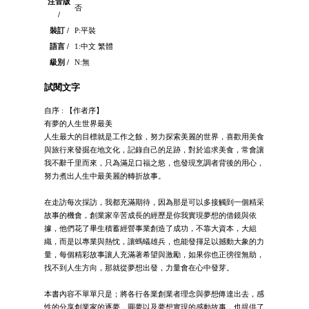
注音版
否
/
裝訂 /
P:平裝
語言 /
1:中文 繁體
級別 /
N:無
試閱文字
自序 : 【作者序】
有夢的人生世界最美
人生最大的目標就是工作之餘，努力探索美麗的世界，喜歡用美食
與旅行來發掘在地文化，記錄自己的足跡，對於追求美食，常會讓
我不辭千里而來，只為滿足口福之慾，也發現烹調者背後的用心，
努力煮出人生中最美麗的轉折故事。
在走訪每次採訪，我都充滿期待，因為那是可以多接觸到一個精采
故事的機會，創業家辛苦成長的經歷是你我實現夢想的借鏡與依
據，他們花了畢生積蓄經營事業創造了成功，不靠大資本，大組
織，而是以專業與熱忱，讓螞蟻雄兵，也能發揮足以撼動大象的力
量，每個精彩故事讓人充滿著希望與激勵，如果你也正徬徨無助，
找不到人生方向，那就從夢想出發，力量會在心中發芽。
本書內容不單單只是；將各行各業創業者理念與夢想傳達出去，感
性的分享創業家的逐夢，圓夢以及夢想實現的感動故事，也提供了