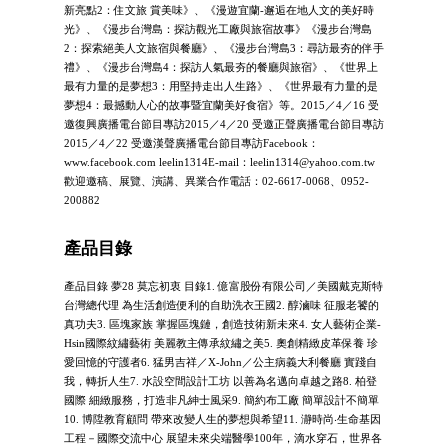
新亮點2：住文旅 賞美味》、《漫遊宜蘭-邂逅在地人文的美好時
光》、《漫步台灣島：探訪觀光工廠與旅宿故事》《漫步台灣島
2：探索絕美人文旅宿與餐廳》、《漫步台灣島3：尋訪最夯的伴手
禮》、《漫步台灣島4：探訪人氣最夯的餐廳與旅宿》、《世界上
最有力量的是夢想3：用堅持走出人生路》、《世界最有力量的是
夢想4：最撼動人心的故事暨宜蘭美好食宿》等。2015／4／16 受
邀復興廣播電台節目專訪2015／4／20 受邀正聲廣播電台節目專訪
2015／4／22 受邀漢聲廣播電台節目專訪Facebook：
www.facebook.com leelin1314E-mail：
leelin1314@yahoo.com.tw
歡迎邀稿、展覽、演講、異業合作電話：02-6617-0068、0952-
200882
產品目錄
產品目錄 夢28 莫忘初衷 目錄1. 億富股份有限公司／美國戴克斯特
台灣總代理 為生活創造便利的自助洗衣王國2. 醇滷味 征服老饕的
真功夫3. 區塊家族 掌握區塊鏈，創造技術新未來4. 女人藝術企業-
Hsin國際紋繡藝術 美麗教主傳承紋繡之美5. 奧創精緻皮革保養 珍
愛回憶的守護者6. 猛男吉祥／X-John／公主病義大利餐廳 實踐自
我，轉折人生7. 水設空間設計工坊 以善為名邁向卓越之路8. 柏登
國際 細緻服務，打造非凡紳士風采9. 簡約布工廠 簡單設計不簡單
10. 博陞教育顧問 帶來改變人生的夢想與希望11. 瀞時尚‧生命基因
工程－國際交流中心 展望未來尖端醫學100年，滴水穿石，世界各