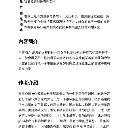
版
貿騰發賣股份有限公司
社
商
世界上最有力量的是夢想 28: 莫忘初衷：創業的過程往往一路
品
艱辛只要心中秉持莫忘初衷堅持下去，就會看見不一樣的風景
描
本書收錄各行各業創業者的築夢初衷讓人體會到如何把一
述
內容簡介
內容簡介 創業的過程往往一路艱辛只要心中秉持莫忘初衷堅持下
去，就會看見不一樣的風景本書收錄各行各業創業者的築夢初衷讓
人體會到如何把一件事情做到最好的態度進而從生活的實踐中獲得
前進力量
作者介紹
作者介紹 ■作者簡介林玉卿深覺人的一生不管任何階段，能夠坐言
起行付諸行動去完成夢想，是一件很棒的記憶與經驗。擅長溫暖而
正向力量的文字書寫，想藉由旅遊、勵志觀點，鼓勵大家去發掘新
事物，勇於突破現狀，創造屬於自己精彩不遺憾的人生。出版《用
旅行，發現生命的亮點》、《世界上最有力量的是夢想：北台灣必
訪24家私房餐廳和民宿》、《世界上最有力量的是夢想2：最美麗
的渡假勝地》、《城市新亮點：瘋夢想 住幸福 享美食》、《城市