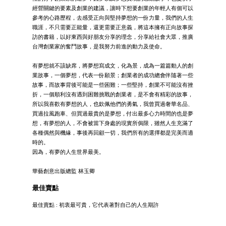
經營關鍵的要素及創業的建議，讓時下想要創業的年輕人有個可以
參考的心路歷程，去感受正向與堅持夢想的一份力量，我們的人生
職涯，不只需要正能量，還更需要正意義，將這本擁有正向故事探
訪的書籍，以好東西與好朋友分享的理念，分享給社會大眾，推廣
台灣創業家的奮鬥故事，是我努力前進的動力及使命。
有夢想就不該缺席，將夢想寫成文，化為景，成為一篇篇動人的創
業故事，一個夢想，代表一份願景；創業者的成功總會伴隨著一些
故事，而故事背後可能是一些困難；一些堅持，創業不可能沒有挫
折，一個順利沒有遇到困難挑戰的創業者，是不會有精彩的故事，
所以我喜歡有夢想的人，也欽佩他們的勇氣，我曾買過奢華名品、
買過拉風跑車、但買過最貴的是夢想，付出最多心力時間的也是夢
想，有夢想的人，不會被當下身處的現實所侷限，雖然人生充滿了
各種偶然與機緣，事後再回顧一切，我們所有的選擇都是完美而適
時的。
因為，有夢的人生世界最美。
華藝創意出版總監 林玉卿
最佳賣點
最佳賣點 : 初衷最可貴，它代表著對自己的人生期許