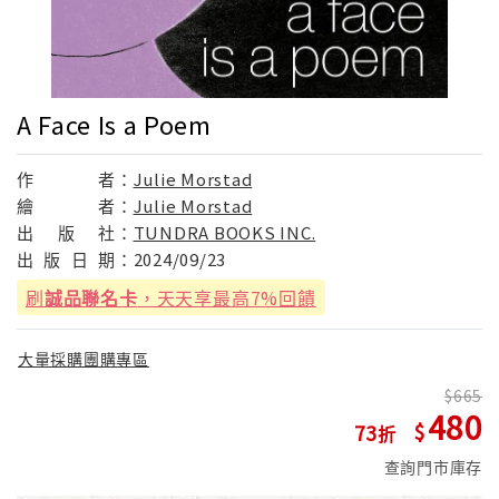
A Face Is a Poem
作
者：
Julie Morstad
繪
者：
Julie Morstad
出
版
社：
TUNDRA BOOKS INC.
出
版
日
期：
2024/09/23
刷
誠品聯名卡
，天天享最高7%回饋
大量採購團購專區
665
480
73
查詢門市庫存