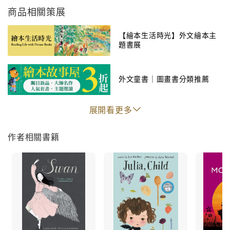
looked, at a face? Do faces stay the same
商品相關策展
forever, or do they change? What if we could
change faces to see through someone else's
【繪本生活時光】外文繪本主
eyes? What if eyelashes were butterflylashes?
題書展
Julie Morstad guides readers through a playful
外文童書｜圖畫書分類推薦
and fantastical exploration of the unique eyes,
noses, mouths, freckles, wrinkles, scars and all
展開看更多
those one-of-a-kind marks that make up a face.
Embracing commonalities and differences
作者相關書籍
alike, A Face Is a Poem is an ode to the unique
beauty of each and every person's appearance,
with an empowering message of love.