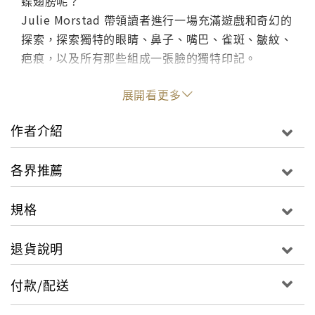
蝶翅膀呢？
Julie Morstad 帶領讀者進行一場充滿遊戲和奇幻的
探索，探索獨特的眼睛、鼻子、嘴巴、雀斑、皺紋、
疤痕，以及所有那些組成一張臉的獨特印記。
這本書擁抱了共同之處和差異，並讚美每一個人外貌
展開看更多
中獨特的美，傳遞了一個充滿力量的愛的訊息。
作者介紹
Look through the one-of-a-kind eyes of
各界推薦
acclaimed author/illustrator Julie Morstad and
explore the beauty, diversity and wonder of
規格
faces all around.
A face is a poem with all the parts put
退貨說明
together, adding up to someone you love.
付款/配送
Have you ever stopped and looked, really