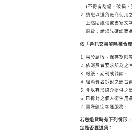
(不得有刮傷、破損、
請您以送貨廠商使用
上黏貼紙張或書寫文
退費；請您先確認商
依「通訊交易解除權合
易於腐敗、保存期限較
依消費者要求所為之客
報紙、期刊或雜誌。
經消費者拆封之影音
非以有形媒介提供之數
已拆封之個人衛生用品
國際航空客運服務。
若您退貨時有下列情形，
定是否要退貨：