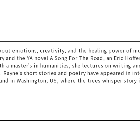
bout emotions, creativity, and the healing power of m
ry
and the YA novel
A Song For The Road
, an Eric Hoff
th a master's in humanities, she lectures on writing and
on. Rayne's short stories and poetry have appeared in i
sland in Washington, US, where the trees whisper story 