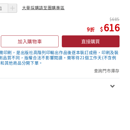
大量採購請至團購專區
685
616
9
加入購物車
直接購買
隨需印刷，是出版社高階列印輸出作品後逐本裝訂成冊，印刷及裝
刷品質不同，版權合法不影響閱讀。需等待21個工作天(不含例
議和其他商品分開下單。
查詢門市庫存