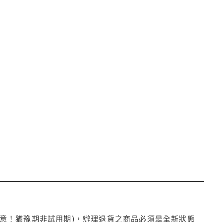
注意！猶豫期非試用期)，辦理退貨之商品必須是全新狀態