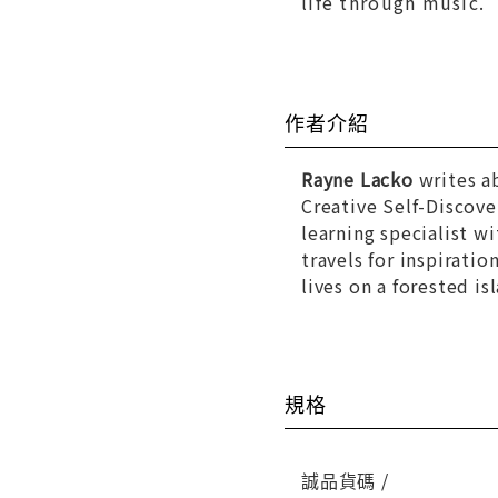
life through music.
作者介紹
Rayne Lacko
writes a
Creative Self-Discove
learning specialist wi
travels for inspirati
lives on a forested i
規格
誠品貨碼 /