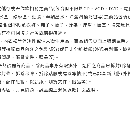
儲存或著作權相關之商品(包含但不限於CD、VCD、DVD、電
水匣、碳粉匣、紙張、筆類墨水、清潔劑補充包等)之商品包裝已
(包含但不限於衣褲、鞋子、襪子、泳裝、床單、被套、填充玩具
品有不可回復之髒污或磨損痕跡。
品、內衣褲等消耗性或個人衛生用品、商品銷售頁面上特別載明之
等接觸商品內容之包裝部分)或已非全新狀態(外觀有刮傷、破
保麗龍、隨貨文件、贈品等)。
電子閱讀器等商品，除商品本身有瑕疵外，退回之商品已拆封(除
封條、拆除吊牌、拆除貼膠或標籤等情形)或已非全新狀態(外
袋、配件紙箱、保麗龍、隨貨文件、贈品等)。
服專區→常見問題→誠品線上退貨退款】之說明。