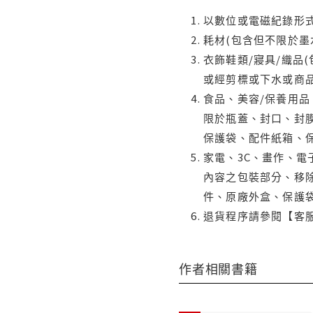
以數位或電磁紀錄形式
耗材(包含但不限於墨
衣飾鞋類/寢具/織品
或經剪標或下水或商
食品、美容/保養用
限於瓶蓋、封口、封膜
保護袋、配件紙箱、
家電、3C、畫作、
內容之包裝部分、移除
件、原廠外盒、保護
退貨程序請參閱【客
作者相關書籍