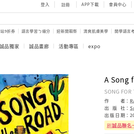
登入
APP下載
會員中心
註冊
站9折券
語言學習ㄅ級分
迎新開鞋祭
清爽肌膚美學
開學語言
誠品獨家
誠品畫廊
活動專區
expo
A Song 
SONG FOR
作
者：
R
出
版
社：
S
出
版
日
期：
2
刷
誠品聯名