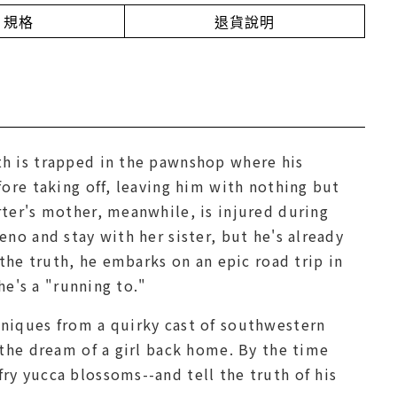
規格
退貨說明
th is trapped in the pawnshop where his
fore taking off, leaving him with nothing but
rter's mother, meanwhile, is injured during
eno and stay with her sister, but he's already
 the truth, he embarks on an epic road trip in
he's a "running to."
hniques from a quirky cast of southwestern
 the dream of a girl back home. By the time
ry yucca blossoms--and tell the truth of his