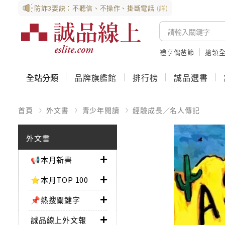
防詐3要訣：不聽信、不操作、掛斷電話
(詳)
禮享偶爸節
搶領全
全站分類
品牌旗艦館
排行榜
誠品選書
首頁
外文書
青少年閱讀
經驗成長／名人傳記
外文書
📢本月新書
⭐本月TOP 100
📌熱搜關鍵字
誠品線上外文報