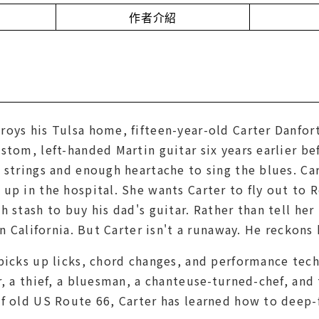
作者介紹
roys his Tulsa home, fifteen-year-old Carter Danfor
stom, left-handed Martin guitar six years earlier be
 strings and enough heartache to sing the blues. Ca
up in the hospital. She wants Carter to fly out to R
h stash to buy his dad's guitar. Rather than tell her
in California. But Carter isn't a runaway. He reckons 
 picks up licks, chord changes, and performance tec
r, a thief, a bluesman, a chanteuse-turned-chef, and
f old US Route 66, Carter has learned how to deep-f