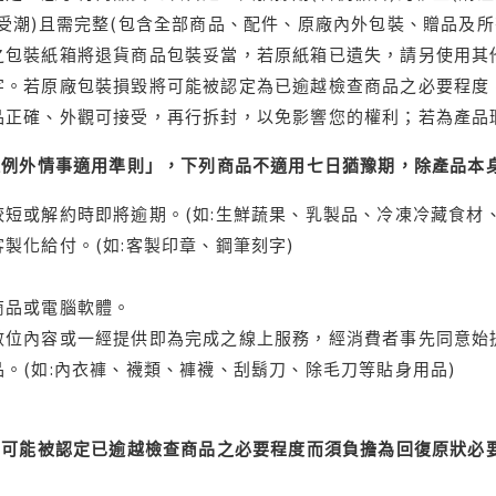
受潮)且需完整(包含全部商品、配件、原廠內外包裝、贈品及所
之包裝紙箱將退貨商品包裝妥當，若原紙箱已遺失，請另使用其
字。若原廠包裝損毀將可能被認定為已逾越檢查商品之必要程度，
品正確、外觀可接受，再行拆封，以免影響您的權利；若為產品
理例外情事適用準則」，下列商品不適用七日猶豫期，除產品本
短或解約時即將逾期。(如:生鮮蔬果、乳製品、冷凍冷藏食材、
製化給付。(如:客製印章、鋼筆刻字)
商品或電腦軟體。
位內容或一經提供即為完成之線上服務，經消費者事先同意始提
。(如:內衣褲、襪類、褲襪、刮鬍刀、除毛刀等貼身用品)
可能被認定已逾越檢查商品之必要程度而須負擔為回復原狀必要