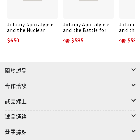
Johnny Apocalypse
Johnny Apocalypse
Johnny 
and the Nuclear
and the Battle for
and the 
Wasteland
Freedom
York
$650
$585
$585
9折
9折
關於誠品
合作洽談
誠品線上
誠品通路
營業據點