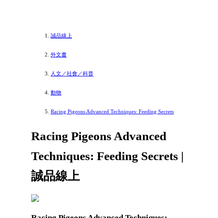
誠品線上
外文書
人文／社會／科普
動物
Racing Pigeons Advanced Techniques: Feeding Secrets
Racing Pigeons Advanced
Techniques: Feeding Secrets |
誠品線上
Racing Pigeons Advanced Techniques: