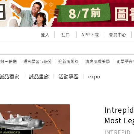
登入
APP下載
會員中心
註冊
點數三倍送
語言學習ㄅ級分
迎新開鞋祭
清爽肌膚美學
開學語言
誠品獨家
誠品畫廊
活動專區
expo
Intrepid
Most Le
INTREPID