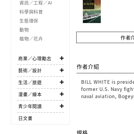
資訊／工程／AI
科學與科普
生態環保
動物
作者
植物／花卉
商業／心理勵志
作者介紹
藝術／設計
BILL WHITE is presid
生活／旅遊
former U.S. Navy figh
漫畫／繪本
naval aviation,
Bogey
青少年閱讀
日文書
規格