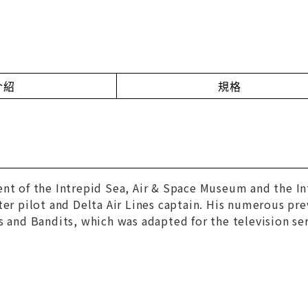
介紹
規格
ent of the Intrepid Sea, Air & Space Museum and the I
ter pilot and Delta Air Lines captain. His numerous pr
s and Bandits
, which was adapted for the television se