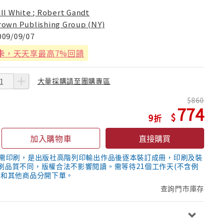
ill White ; Robert Gandt
rown Publishing Group (NY)
009/09/07
卡
，天天享最高7%回饋
大量採購請至團購專區
860
774
9
加入購物車
直接購買
隨需印刷，是出版社高階列印輸出作品後逐本裝訂成冊，印刷及裝
刷品質不同，版權合法不影響閱讀。需等待21個工作天(不含例
議和其他商品分開下單。
查詢門市庫存