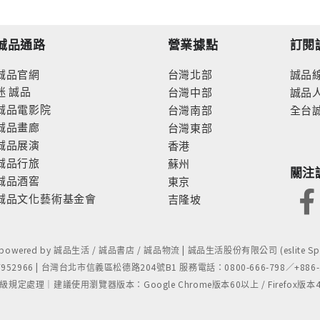
誠品通路
營業據點
訂閱
誠品官網
台灣北部
誠品
迷
誠品
台灣中部
誠品
誠品電影院
台灣南部
全台
誠品畫廊
台灣東部
誠品展演
香港
誠品行旅
蘇州
關注
誠品酒窖
東京
誠品文化藝術基金會
吉隆坡
- powered by 誠品生活 / 誠品書店 / 誠品物流 | 誠品生活股份有限公司 (eslite Spect
52966 | 台灣台北市信義區松德路204號B1 服務電話：0800-666-798／+886-2-
處理｜建議使用瀏覽器版本：Google Chrome版本60以上 / Firefox版本48以上