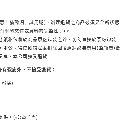
注意！猶豫期非試用期)，辦理退貨之商品必須是全新狀態
有附隨文件或資料的完整性等)。
他紙箱包覆於商品原廠包裝之外，切勿直接於原廠包裝
本公司得依毀損程度扣除回復原狀必要費用(整新費)後
瑕疵，本公司接受退貨。
身有瑕疵外，不接受退貨：
蛋糕)
供。(如:電子書)