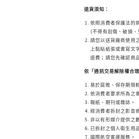
退貨須知：
依照消費者保護法的規
(不得有刮傷、破損、
請您以送貨廠商使用
上黏貼紙張或書寫文
退費；請您先確認商
依「通訊交易解除權合
易於腐敗、保存期限較
依消費者要求所為之客
報紙、期刊或雜誌。
經消費者拆封之影音
非以有形媒介提供之數
已拆封之個人衛生用品
國際航空客運服務。