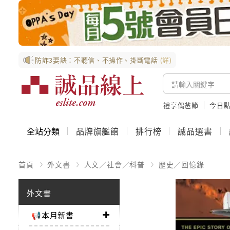
防詐3要訣：不聽信、不操作、掛斷電話
(詳)
禮享偶爸節
今日
全站分類
品牌旗艦館
排行榜
誠品選書
首頁
外文書
人文／社會／科普
歷史／回憶錄
外文書
📢本月新書