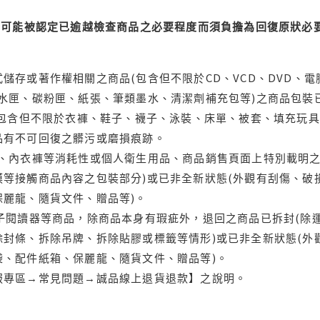
可能被認定已逾越檢查商品之必要程度而須負擔為回復原狀必要
儲存或著作權相關之商品(包含但不限於CD、VCD、DVD、電
水匣、碳粉匣、紙張、筆類墨水、清潔劑補充包等)之商品包裝已
(包含但不限於衣褲、鞋子、襪子、泳裝、床單、被套、填充玩具
品有不可回復之髒污或磨損痕跡。
品、內衣褲等消耗性或個人衛生用品、商品銷售頁面上特別載明之
等接觸商品內容之包裝部分)或已非全新狀態(外觀有刮傷、破
保麗龍、隨貨文件、贈品等)。
電子閱讀器等商品，除商品本身有瑕疵外，退回之商品已拆封(除
封條、拆除吊牌、拆除貼膠或標籤等情形)或已非全新狀態(外
袋、配件紙箱、保麗龍、隨貨文件、贈品等)。
服專區→常見問題→誠品線上退貨退款】之說明。