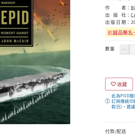
作
者：
B
出
版
社：
C
出
版
日
期：
2
刷
誠品聯名
數量
收藏
此為POD
訂與傳統印
假日)，建
付款/配送