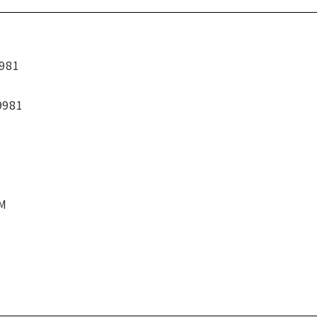
981
9981
CM