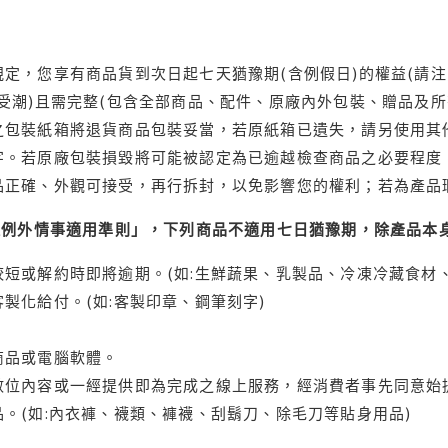
定，您享有商品貨到次日起七天猶豫期(含例假日)的權益(請
受潮)且需完整(包含全部商品、配件、原廠內外包裝、贈品及所
之包裝紙箱將退貨商品包裝妥當，若原紙箱已遺失，請另使用其
字。若原廠包裝損毀將可能被認定為已逾越檢查商品之必要程度，
品正確、外觀可接受，再行拆封，以免影響您的權利；若為產品
理例外情事適用準則」，下列商品不適用七日猶豫期，除產品本
短或解約時即將逾期。(如:生鮮蔬果、乳製品、冷凍冷藏食材、
製化給付。(如:客製印章、鋼筆刻字)
商品或電腦軟體。
位內容或一經提供即為完成之線上服務，經消費者事先同意始提
。(如:內衣褲、襪類、褲襪、刮鬍刀、除毛刀等貼身用品)