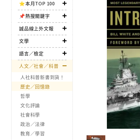
⭐本月TOP 100
📌熱搜關鍵字
誠品線上外文報
文學
語言／檢定
人文／社會／科普
人社科普新書到貨！
歷史／回憶錄
哲學
文化評論
社會科學
政治／法律
教育／學習