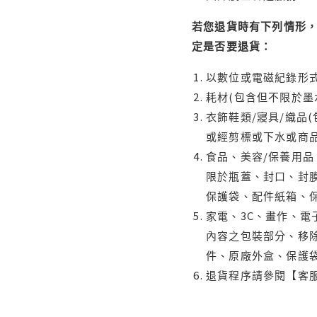
若您退貨時有下列情形，
定是否要退貨：
以數位或電磁紀錄形式
耗材(包含但不限於墨
衣飾鞋類/寢具/織品
或經剪標或下水或商
食品、美容/保養用
限於瓶蓋、封口、封膜
保護袋、配件紙箱、
家電、3C、畫作、
內容之包裝部分、移除
件、原廠外盒、保護
退貨程序請參閱【客