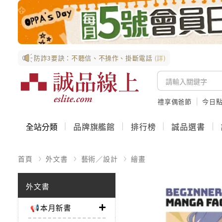
防詐3要訣：不聽信、不操作、掛斷電話
(詳)
禮享偶爸節
今日
全站分類
品牌旗艦館
排行榜
誠品選書
首頁
外文書
藝術／設計
繪畫
外文書
📢本月新書