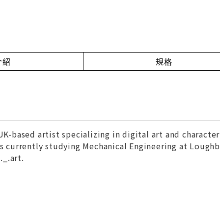
介紹
規格
UK-based artist specializing in digital art and character
is currently studying Mechanical Engineering at Loughb
_.art.