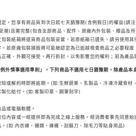
定，您享有商品貨到次日起七天猶豫期(含例假日)的權益(請
受潮)且需完整(包含全部商品、配件、原廠內外包裝、贈品及所
之包裝紙箱將退貨商品包裝妥當，若原紙箱已遺失，請另使用其
字。若原廠包裝損毀將可能被認定為已逾越檢查商品之必要程度，
品正確、外觀可接受，再行拆封，以免影響您的權利；若為產品
理例外情事適用準則」，下列商品不適用七日猶豫期，除產品本
短或解約時即將逾期。(如:生鮮蔬果、乳製品、冷凍冷藏食材、
製化給付。(如:客製印章、鋼筆刻字)
商品或電腦軟體。
位內容或一經提供即為完成之線上服務，經消費者事先同意始提
。(如:內衣褲、襪類、褲襪、刮鬍刀、除毛刀等貼身用品)