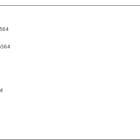
564
6564
CM