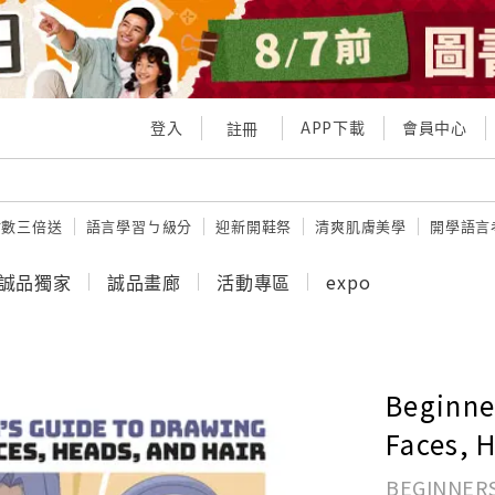
登入
APP下載
會員中心
註冊
點數三倍送
語言學習ㄅ級分
迎新開鞋祭
清爽肌膚美學
開學語言
誠品獨家
誠品畫廊
活動專區
expo
Beginne
Faces, 
BEGINNERS