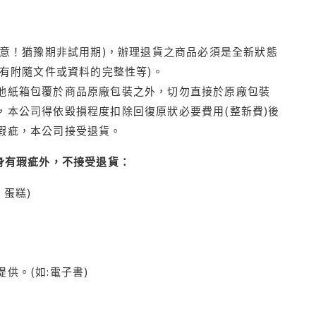
注意！猶豫期非試用期)，辦理退貨之商品必須是全新狀態
有附隨文件或資料的完整性等)。
他紙箱包覆於商品原廠包裝之外，切勿直接於原廠包裝
本公司得依毀損程度扣除回復原狀必要費用(整新費)後
瑕疵，本公司接受退貨。
身有瑕疵外，不接受退貨：
蛋糕)
供。(如:電子書)