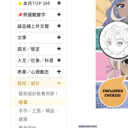
⭐本月TOP 100
📌熱搜關鍵字
誠品線上外文報
文學
語言／檢定
人文／社會／科普
商業／心理勵志
藝術／設計
藝術設計新書到貨！
繪畫
手作／工藝／精品收藏
建築
室內設計