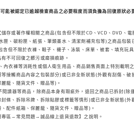
可能被認定已逾越檢查商品之必要程度而須負擔為回復原狀必要
儲存或著作權相關之商品(包含但不限於CD、VCD、DVD、電
水匣、碳粉匣、紙張、筆類墨水、清潔劑補充包等)之商品包裝已
(包含但不限於衣褲、鞋子、襪子、泳裝、床單、被套、填充玩具
品有不可回復之髒污或磨損痕跡。
品、內衣褲等消耗性或個人衛生用品、商品銷售頁面上特別載明之
等接觸商品內容之包裝部分)或已非全新狀態(外觀有刮傷、破
保麗龍、隨貨文件、贈品等)。
電子閱讀器等商品，除商品本身有瑕疵外，退回之商品已拆封(除
封條、拆除吊牌、拆除貼膠或標籤等情形)或已非全新狀態(外
袋、配件紙箱、保麗龍、隨貨文件、贈品等)。
服專區→常見問題→誠品線上退貨退款】之說明。