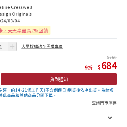
eline Cresswell
esign Originals
024/03/04
卡
，天天享最高7%回饋
大量採購請至團購專區
760
684
9
貨到通知
空運，約14-21個工作天(不含例假日)到貨後依序出貨。為縮短
將此商品和其他商品分開下單。
查詢門市庫存