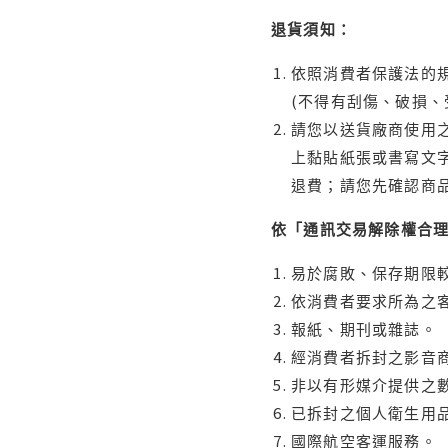
退貨須知：
依照消費者保護法的規
(不得有刮傷、破損、
請您以送貨廠商使用
上黏貼紙張或書寫文
退費；請您先確認商
依「通訊交易解除權合
易於腐敗、保存期限較
依消費者要求所為之客
報紙、期刊或雜誌。
經消費者拆封之影音
非以有形媒介提供之數
已拆封之個人衛生用品
國際航空客運服務。