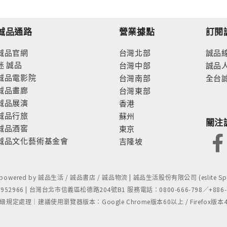
誠品通路
營業據點
訂閱
誠品官網
台灣北部
誠品
迷
誠品
台灣中部
誠品
誠品電影院
台灣南部
全台
誠品畫廊
台灣東部
誠品展演
香港
誠品行旅
蘇州
關注
誠品酒窖
東京
誠品文化藝術基金會
吉隆坡
- powered by 誠品生活 / 誠品書店 / 誠品物流 | 誠品生活股份有限公司 (eslite Spect
52966 | 台灣台北市信義區松德路204號B1 服務電話：0800-666-798／+886-2-
處理｜建議使用瀏覽器版本：Google Chrome版本60以上 / Firefox版本48以上