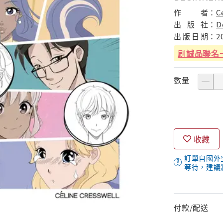
作
者：
C
出
版
社：
D
出
版
日
期：
2
刷
誠品聯名
數量
收藏
訂單自國外
等待，建議
付款/配送