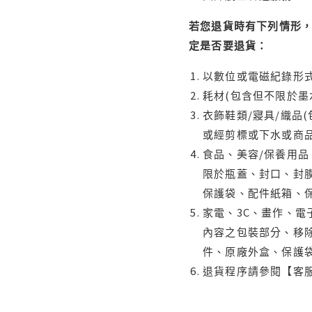
若您退貨時有下列情形，
定是否要退貨：
以數位或電磁紀錄形式
耗材(包含但不限於墨
衣飾鞋類/寢具/織品
或經剪標或下水或商
食品、美容/保養用
限於瓶蓋、封口、封膜
保護袋、配件紙箱、
家電、3C、畫作、
內容之包裝部分、移除
件、原廠外盒、保護
退貨程序請參閱【客