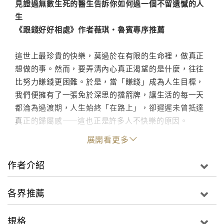
見證過無數生死的醫生告訴你如何過一個不留遺憾的人
生
《跟錢好好相處》作者薇琪・魯賓專序推薦
這世上最珍貴的快樂，莫過於在有限的生命裡，做真正
想做的事。然而，要弄清內心真正渴望的是什麼，往往
比努力賺錢更困難。於是，當「賺錢」成為人生目標，
我們便擁有了一張免於深思的擋箭牌，讓生活的每一天
都淪為過渡期，人生始終「在路上」，卻遲遲未曾抵達
真正的歸屬感——這也正是許多人不快樂的原因。
展開看更多
安寧照護醫師喬丹・格魯米特（Jordan Grumet）長年
經營探討財務獨立與健康的部落格，並創立Podcast節
作者介紹
目 Earn & Invest，該節目曾於2020年獲提名為年度最
佳個人理財頻道。身為醫師的他，陪伴過無數病患走過
各界推薦
人生最後一程，聆聽他們傾訴內心的遺憾、錯過的機會
與未能實現的夢想……然而，令人意外的是，「錢」從
規格