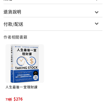
未在這些後悔清單之中。
退貨說明
回顧自己過去不斷追逐財富的歲月，喬丹驚覺：原來，
他只是用物質慾望來掩蓋對死亡的恐懼。在本書中，他
付款/配送
帶領我們重新審視金錢、工作與幸福的本質，幫助我們
找回內心真正的渴望，並即刻對生活做出積極改變。他
作者相關書籍
見證過太多生命倒數時的頓悟與遺憾，也因此提出了一
個問題：既然我們終將面對人生復盤，為何不提早開
始，及時調整方向，活出無憾的人生？
在這本書中，喬丹不僅顛覆傳統對金錢、工作、財務自
由、投資與時間管理的思維，更提供了具體可行的改變
方法。每章末設計的「人生復盤問卷」，條理分明且實
用，幫助我們一步步釐清內心真正的目標；他所提出的
三種財務自由概念及實踐策略，則能幫助我們打造最適
人生最後一堂理財課
合自身的財務自由之路。
$276
79折
現在，或許正是時候重新認識生活、認識自己了。