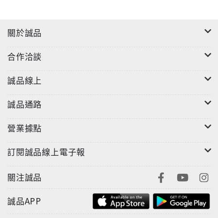
人生這場旅程，沒有終點線，沒有掌聲與獎牌，
只有一條又一條岔路，等待著我們做出抉擇。
關於誠品
也許這本書將徹底改變你的選擇，甚至你的人生。
合作洽談
中文書介出自春天出版《人生最後一堂理財課》
誠品線上
Learn what end of life can teach us about the
secret to financial independence and making
誠品通路
every moment count with this life-altering
collection of tips from Dr. Jordan Grumet, host of
營業據點
the award-winning Earn & Invest podcast,
featuring a foreword written by Vicki Robin,
訂閱誠品線上電子報
coauthor of Your Money or Your Life.
關注誠品
Written by a hospice doctor with a unique front-
row seat to the regrets of his dying patients, this
誠品APP
book will remind you to take stock of life now,