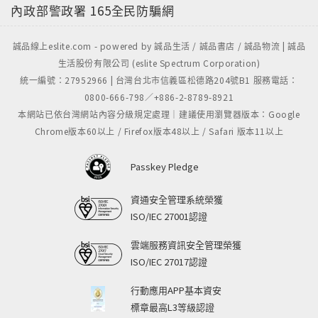
內政部警政署
165全民防騙網
before it is too late. The goal of financial
independence is to have the economic fuel to
live a full life and avoid regret. Taking Stock is
誠品線上eslite.com - powered by 誠品生活 / 誠品書店 / 誠品物流 | 誠品
生活股份有限公司 (eslite Spectrum Corporation)
your guide to taking control of your finances and
統一編號：27952966 | 台灣台北市信義區松德路204號B1 服務電話：
investing in yourself. Inside you'll find:
0800-666-798／+886-2-8789-8921
The three basic archetypes of building wealth,
本網站已依台灣網站內容分級規定處理｜建議使用瀏覽器版本：Google
and how to choose which is right for you
Chrome版本60以上 / Firefox版本48以上 / Safari 版本11以上
Time-hacking techniques to modify your
perception of time passing and fill your moments
Passkey Pledge
with meaning
Tips to invest in education, family, and your own
資通安全管理系統榮獲
physical and mental health
ISO/IEC 27001認證
And much more!
雲端服務資訊安全管理榮獲
ISO/IEC 27017認證
Don't wait until the last moment to live life to
the fullest!
行動應用APP基本資安
標章最高L3等級認證