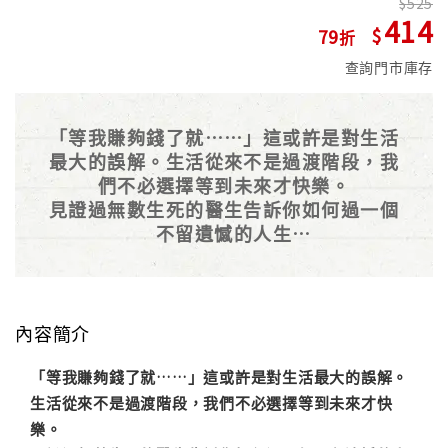
525
414
79
查詢門市庫存
「等我賺夠錢了就……」這或許是對生活
最大的誤解。生活從來不是過渡階段，我
們不必選擇等到未來才快樂。
見證過無數生死的醫生告訴你如何過一個
不留遺憾的人生
《跟錢好好相處》作者薇琪・魯賓專序推
薦
內容簡介
「等我賺夠錢了就……」這或許是對生活最大的誤解。
生活從來不是過渡階段，我們不必選擇等到未來才快
樂。