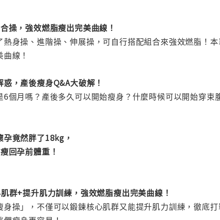
組合操，強效燃脂瘦出完美曲線！
熱身操、進階操、伸展操，可自行搭配組合來強效燃脂！本單
美曲線！
解惑，產後瘦身Q&A大破解！
是6個月嗎？產後多久可以開始瘦身？什麼時候可以開始穿束
孕竟然胖了18kg，
鬆瘦回孕前體重！
心肌群+提升肌力訓練，強效燃脂瘦出完美曲線！
瘦身操」，不僅可以鍛鍊核心肌群又能提升肌力訓練，徹底打
咪們瘦身更容易！