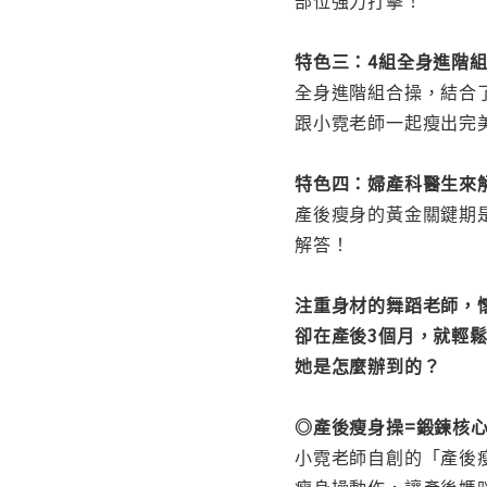
特色三：4組全身進階
全身進階組合操，結合了
跟小霓老師一起瘦出完
特色四：婦產科醫生來
產後瘦身的黃金關鍵期
解答！
注重身材的舞蹈老師，懷
卻在產後3個月，就輕
她是怎麼辦到的？
◎產後瘦身操=鍛鍊核
小霓老師自創的「產後
瘦身操動作，讓產後媽