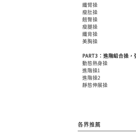
纖臂操
瘦肚操
翹臀操
瘦腿操
纖背操
美胸操
PART3：進階組合操
動態熱身操
進階操1
進階操2
靜態伸展操
各界推薦