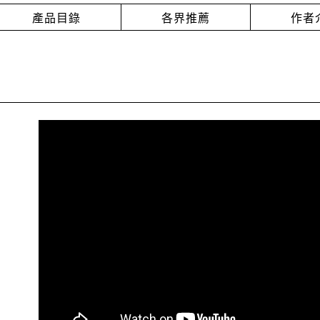
產品目錄
各界推薦
作者