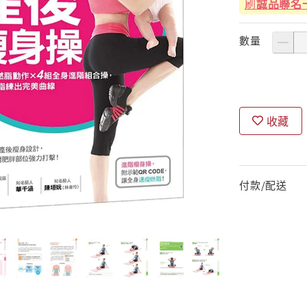
刷
誠品聯名
數量
收藏
付款/配送