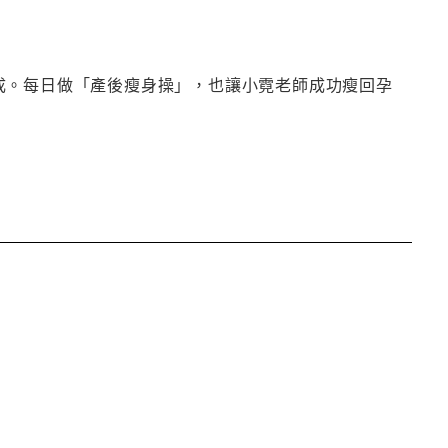
成。每日做「產後瘦身操」，也讓小霓老師成功瘦回孕