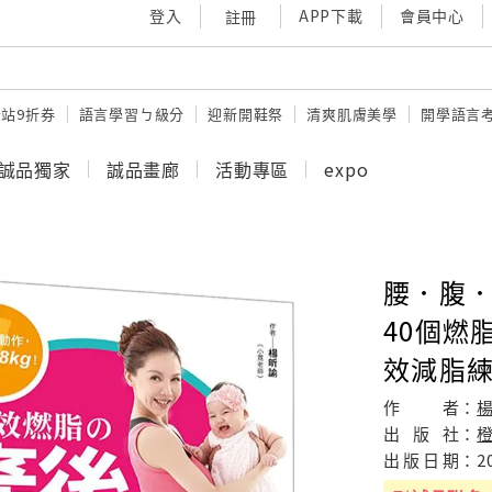
登入
APP下載
會員中心
註冊
站9折券
語言學習ㄅ級分
迎新開鞋祭
清爽肌膚美學
開學語言
誠品獨家
誠品畫廊
活動專區
expo
腰．腹．
40個燃
效減脂
作
者：
出
版
社：
出
版
日
期：
2