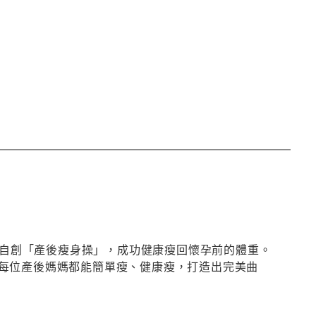
便自創「產後瘦身操」，成功健康瘦回懷孕前的體重。
每位產後媽媽都能簡單瘦、健康瘦，打造出完美曲