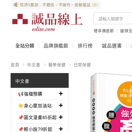
防詐3要訣：不聽信、不操作、掛斷電話
(詳)
禮享偶爸節
搶領全
全站分類
品牌旗艦館
排行榜
誠品選書
首頁
中文書
醫學保健
日常保健
中文書
📢強檔預購
☀️身心靈加油站
📌圖文漫畫85折起
📌輕小說79折起