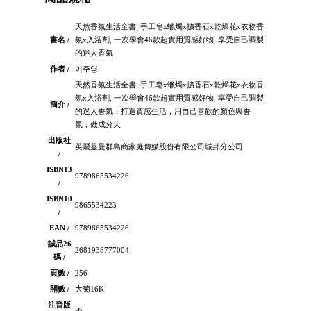
天然香氛生活全書: 手工皂x蠟燭x擴香石x乾燥花x衣物香
書名 /
氛x入浴劑, 一次學會46款超實用質感好物, 享受自己調製
的迷人香氣
作者 /
이주영
天然香氛生活全書: 手工皂x蠟燭x擴香石x乾燥花x衣物香
氛x入浴劑, 一次學會46款超實用質感好物, 享受自己調製
簡介 /
的迷人香氣：打造質感生活，用自己喜歡的顏色與香
氛，做成分天
出版社
英屬蓋曼群島商家庭傳媒股份有限公司城邦分公司
/
ISBN13
9789865534226
/
ISBN10
9865534223
/
EAN /
9789865534226
誠品26
2681938777004
碼 /
頁數 /
256
開數 /
大菊16K
注音版