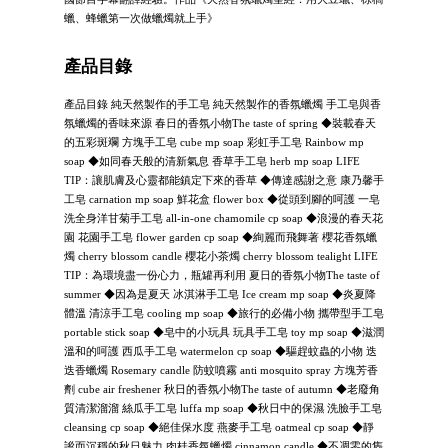
蠟、蜂蠟第一次做蠟燭就上手》
產品目錄
產品目錄 純天然製作的手工皂 純天然製作的香氛蠟燭 手工皂與香
氛蠟燭的香味來源 春日的香氛小物The taste of spring ◆裝載春天
的五彩斑斕 方塊手工皂 cube mp soap 彩虹手工皂 Rainbow mp
soap ◆如同春天般的清新氣息 香草手工皂 herb mp soap LIFE
TIP：讓肌膚及心靈都能鎮定下來的香草 ◆傳達感謝之意 康乃馨手
工皂 carnation mp soap 鮮花盒 flower box ◆從頭到腳的呵護 一皂
洗全身洋甘菊手工皂 all-in-one chamomile cp soap ◆浪漫的春天花
園 花園手工皂 flower garden cp soap ◆絢麗而飛舞著 櫻花香氛蠟
燭 cherry blossom candle 櫻花小茶燭 cherry blossom tealight LIFE
TIP：為環境盡一份心力，瓶罐再利用 夏日的香氛小物The taste of
summer ◆因為是夏天 冰淇淋手工皂 Ice cream mp soap ◆炎夏降
體溫 清涼手工皂 cooling mp soap ◆旅行的必備小物 攜帶型手工皂
portable stick soap ◆皂中的小玩具 玩具手工皂 toy mp soap ◆滋潤
溫和的呵護 西瓜手工皂 watermelon cp soap ◆驅趕蚊蟲的小物 迭
迭香蠟燭 Rosemary candle 防蚊噴霧 anti mosquito spray 方塊芳香
劑 cube air freshener 秋日的香氛小物The taste of autumn ◆老廢角
質清潔溜溜 絲瓜手工皂 luffa mp soap ◆秋日中的保濕 洗臉手工皂
cleansing cp soap ◆絕佳保水度 燕麥手工皂 oatmeal cp soap ◆靜
謐而沉穩的秋日魅力 肉桂香氛蠟燭 cinnamon candle ◆不凋零的雋