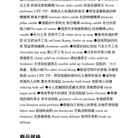
永之美 乾燥花香氛蠟燭 flower objet candle 乾燥花擴香石 flower
perfumer LIFE TIP：能夠永久收藏的乾燥花 ◆營造溫馨氣氛的蜂
蠟蠟燭 蜂巢片蠟燭 beeswax sheet candle 柱狀蜂蠟蠟燭 beeswax
pillar candle ◆溫暖的午茶時光 無芯蠟燭 melting candle 冬日的香
氛小物The taste of winter ◆感受年末氛圍家飾品 柱狀蠟燭 pillar
candle ◆冬日之景 雪景手工皂 white snow cp soap ◆重視保濕的季
節 紅豆奶油手工皂 red bean &amp; butter cp soap ◆迎接聖誕的到
來 聖誕香氛蠟燭 christmas candle ◆戀愛的粉紅泡泡 巧克力手工皂
chocolate mp soap 愛心手工皂 love cp soap ◆日常的芳香小物 經
典擴香石 classic solid air freshener 繽紛擴香石 color solid air
freshener 大理岩紋擴香石 marble solid air freshener 其餘的「小小
興趣」香氛小物The other trivial liking ◆散發空間中的香氛 衣櫃香
氛袋 sachet LIFE TIP：營造氛圍的琥珀石＆擴香乾燥花 ◆溫和無
刺激的入浴劑 薰衣草泡澡錠 lavender bath bomb 放鬆身心浴鹽
relaxing bath salt ◆令人想觸摸的柔嫩光滑肌 黑糖磨砂膏 black
sugar scrub ◆傳達季節中的感性 浮游花瓶罐 herba florium ◆專屬
我的個性香水 草本滾珠瓶 greenery roll-on perfume 玫瑰體香膏
rose blossom solid perfume ◆療癒自己和他人的香氛 衣物芳香噴霧
fabric mist 寵物除臭劑 pet deodorant 空氣清新噴霧 room air
freshener 花香擴香瓶 floral room diffuser 車用芳香劑 fresh car
diffuser
商品規格