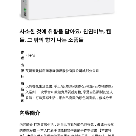
사소한 것에 취향을 담아요: 천연비누, 캔
들, 그 밖의 향기 나는 소품들
作
이주영
者
出
版
英屬蓋曼群島商家庭傳媒股份有限公司城邦分公司
社
商
天然香氛生活全書: 手工皂x蠟燭x擴香石x乾燥花x衣物香氛x
品
入浴劑, 一次學會46款超實用質感好物, 享受自己調製的迷人
描
香氣：打造質感生活，用自己喜歡的顏色與香氛，做成分天
述
內容簡介
內容簡介 打造質感生活，用自己喜歡的顏色與香氛，做成分天然
的香氛好物 一本入門新手也能輕鬆學會的手作學習書 【本書特