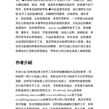
色】 ◆零基礎也能學會的香氛手作 從製作工具、步驟作法、油品
＆蠟的種類、精油、用量、溫度皆有圖解詳細說明，跟著書中技巧
學習，初學者也能輕鬆學會 ◆46款超實用居家、旅行攜帶生活好
物 從手工皂的肌膚呵護，到蠟燭空間薰香、衣物香氛、個性香
水、防蚊噴霧、去角質磨砂膏、車用芳香劑等，一次學會46款超實
用生活香氛好物 本書帶你從香氛的基礎與應用、天然油品與蠟材
挑選製作、色粉選擇添加， step by step圖解學會手工皂、香氛蠟
燭、擴香石、乾燥花、空氣清新噴霧、泡澡入浴劑、寵物除臭、車
用芳香等多款香氛物品， 不論是春夏控油、秋冬保濕，給肌膚最
佳滋潤與呵護的手工皂， 還是帶著淡淡春櫻花香的小茶燭，適合
在秋天點燃的蜂蜜與肉桂柱狀蠟燭， 都可以隨心所欲打造出適合
肌膚或自己喜歡的香氛物品，帶來好心情之餘也為家人健康把關。
作者介紹
作者介紹 李洲濚從事天然手工皂和香氛蠟燭製作及課程教學，同
時經營一間小小的線上商店。喜歡這些手作小物為平凡日常帶來的
溫暖，也希望大家能愛上用天然成分為家人、寵物們的健康把關，
自己動手製作手工皂、沐浴乳、空間香氛等物品，享受家中無時無
刻散逸著迷人氣味的香氛生活。IG @trivial_liking部落格
trivialliking-class.com網站 www.trivialliking.com電子信箱
trivialliking@gmail.com
林雅雰台灣大學心理系畢業，將語言學習
當作興趣。曾在韓國旅居兩年，因而開始接觸韓文翻譯工作，有韓
國節目字幕翻譯經驗。作品《天然香氛蠟燭聖經：用大豆蠟、棕櫚