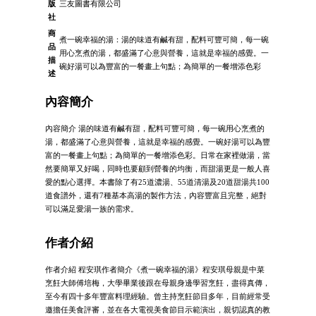
版
三友圖書有限公司
社
商
煮一碗幸福的湯：湯的味道有鹹有甜，配料可豐可簡，每一碗
品
用心烹煮的湯，都盛滿了心意與營養，這就是幸福的感覺。一
描
碗好湯可以為豐富的一餐畫上句點；為簡單的一餐增添色彩
述
內容簡介
內容簡介 湯的味道有鹹有甜，配料可豐可簡，每一碗用心烹煮的
湯，都盛滿了心意與營養，這就是幸福的感覺。一碗好湯可以為豐
富的一餐畫上句點；為簡單的一餐增添色彩。日常在家裡做湯，當
然要簡單又好喝，同時也要顧到營養的均衡，而甜湯更是一般人喜
愛的點心選擇。本書除了有25道濃湯、55道清湯及20道甜湯共100
道食譜外，還有7種基本高湯的製作方法，內容豐富且完整，絕對
可以滿足愛湯一族的需求。
作者介紹
作者介紹 程安琪作者簡介《煮一碗幸福的湯》程安琪母親是中菜
烹飪大師傅培梅，大學畢業後跟在母親身邊學習烹飪，盡得真傳，
至今有四十多年豐富料理經驗。曾主持烹飪節目多年，目前經常受
邀擔任美食評審，並在各大電視美食節目示範演出，親切認真的教