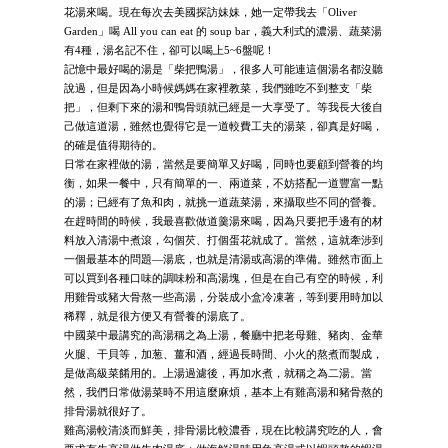
花湯來喝。現在每次去美國探訪妹妹，她一定帶我去「Oliver
Garden」喝 All you can eat 的 soup bar，義大利式的濃湯、蔬菜湯
有4種，湯名記不住，卻可以喝上5~6盤呢！
記憶中最好喝的湯是「柴把鴨湯」，很多人可能連這個湯名都沒聽
說過，但是因為小時候媽媽在家裡教菜，我們雖吃不到整支「柴
把」，但剩下來的湯和鴨骨頭就已經是一大享受了。等我長大後自
己做這道湯，雖然也覺得它是一道較費工夫的湯菜，卻真是好喝，
的確是值得期待的。
日常在家裡做的湯，當然是要簡單又好喝，同時也要顧到營養的均
衡，如果一餐中，只有簡單的一、兩道菜，不妨搭配一道豐富一點
的湯；已經有了魚和肉，就挑一道蔬菜湯，來攝取些不同的營養。
在趕時間的時候，我最喜歡做道羹湯來喝，因為只要把手邊有的材
料放入清湯中煮滾，勾個芡、打個蛋花就成了。當然，這就牽涉到
一個最基本的問題—湯底，也就是清湯或高湯的準備。雖然市面上
可以買到各種口味的調味粉和高湯塊，但是在自己有空的時候，利
用雞骨或豬大骨熬一些高湯，分裝成小盒冷凍著，等到要用時加以
稀釋，就是很方便又有營養的湯底了。
中國菜中最講究的高湯稱之為上湯，餐廳中把老母雞、豬肉、金華
火腿、干貝等，加葱、薑和酒，經過長時間、小火的熬煮而製成，
是做高級菜餚用的。上湯過濾後，再加水煮，就稱之為二湯。當
然，我們日常做湯菜時不用這麼麻煩，基本上有雞高湯和豬骨熬的
排骨湯就很好了。
雞高湯較清淡而鮮美，排骨湯比較濃香，現在比較講究吃的人，會