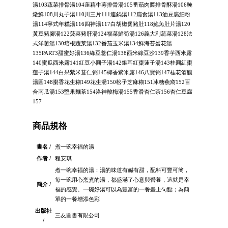
湯103蔬菜排骨湯104蓮藕牛蒡排骨湯105番茄肉醬排骨酥湯106醃
燉鮮108川丸子湯110川三片111連鍋湯112扁食湯113油豆腐細粉
湯114寧式年糕湯116四神湯117白胡椒煲豬肚118鮑魚肚片湯120
黃豆豬腳湯122菠菜豬肝湯124福菜鮮筍湯126義大利蔬菜湯128法
式洋蔥湯130培根蔬菜湯132番茄玉米湯134鮮海苔蛋花湯
135PART3甜蜜好湯136綠豆薏仁湯138西米綠豆沙139香芋西米露
140蜜瓜西米露141紅豆小圓子湯142銀耳紅棗蓮子湯143桂圓紅棗
蓮子湯144白果紫米薏仁粥145椰香紫米露146八寶粥147桂花酒釀
湯圓148棗香花生糊149花生湯150松子芝麻糊151冰糖燕窩152百
合南瓜湯153堅果麵茶154洛神酸梅湯155香滑杏仁茶156杏仁豆腐
157
商品規格
書名 /
煮一碗幸福的湯
作者 /
程安琪
煮一碗幸福的湯：湯的味道有鹹有甜，配料可豐可簡，
每一碗用心烹煮的湯，都盛滿了心意與營養，這就是幸
簡介 /
福的感覺。一碗好湯可以為豐富的一餐畫上句點；為簡
單的一餐增添色彩
出版社
三友圖書有限公司
/