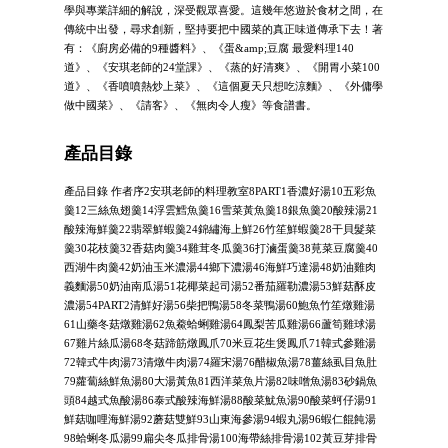
學與專業詳細的解說，深受觀眾喜愛。這幾年悠遊於食材之間，在
傳統中出發，尋求創新，堅持要把中國菜的真正味道傳承下去！著
有：《廚房必備的9種醬料》、《蛋&amp;豆腐 最愛料理140
道》、《安琪老師的24堂課》、《蒸的好清爽》、《開胃小菜100
道》、《香噴噴熱炒上菜》、《這個夏天只想吃涼麵》、《外傭學
做中國菜》、《請客》、《無肉令人瘦》等食譜書。
產品目錄
產品目錄 作者序2安琪老師的料理教室8PART1香濃好湯10五彩魚
羹12三絲魚翅羹14浮雲鱈魚羹16雪菜黃魚羹18銀魚羹20酸辣湯21
酸辣海鮮羹22翡翠鮮蝦羹24錦繡海上鮮26竹笙鮮蝦羹28干貝髮菜
羹30花枝羹32香菇肉羹34雞茸冬瓜羹36打滷蛋羹38莧菜豆腐羹40
西湖牛肉羹42奶油玉米濃湯44鄉下濃湯46海鮮巧達湯48奶油雞肉
義麵湯50奶油南瓜湯51花椰菜起司湯52番茄羅勒濃湯53鮮菇酥皮
濃湯54PART2清鮮好湯56柴把鴨湯58冬菜鴨湯60鮑魚竹笙燉雞湯
61山藥冬菇燉雞湯62魚鯗蛤蜊雞湯64鳳梨苦瓜雞湯66蘆筍雞球湯
67雞片絲瓜湯68冬菇蹄筋燉鳳爪70米豆花生煲鳳爪71韓式參雞湯
72韓式牛肉湯73清燉牛肉湯74羅宋湯76醋椒魚湯78薑絲虱目魚肚
79蘿蔔絲鮮魚湯80大湯黃魚81西洋菜魚片湯82味噌魚湯83砂鍋魚
頭84越式魚酸湯86泰式酸辣海鮮湯88酸菜魷魚湯90酸菜蚵仔湯91
鮮菇咖哩海鮮湯92蘑菇雙鮮93山東海參湯94蝦丸湯96蝦仁餛飩湯
98蛤蜊冬瓜湯99扁尖冬瓜排骨湯100海帶絲排骨湯102黃豆芽排骨