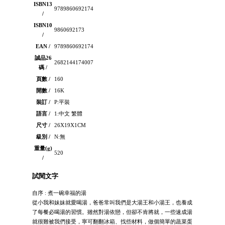
ISBN13
9789860692174
/
ISBN10
9860692173
/
EAN /
9789860692174
誠品26
2682144174007
碼 /
頁數 /
160
開數 /
16K
裝訂 /
P:平裝
語言 /
1:中文 繁體
尺寸 /
26X19X1CM
級別 /
N:無
重量(g)
520
/
試閱文字
自序 : 煮一碗幸福的湯
從小我和妹妹就愛喝湯，爸爸常叫我們是大湯王和小湯王，也養成
了每餐必喝湯的習慣。雖然對湯依戀，但卻不肯將就，一些速成湯
就很難被我們接受，寧可翻翻冰箱、找些材料，做個簡單的蔬菜蛋