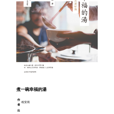
煮一碗幸福的湯
作
程安琪
者
出