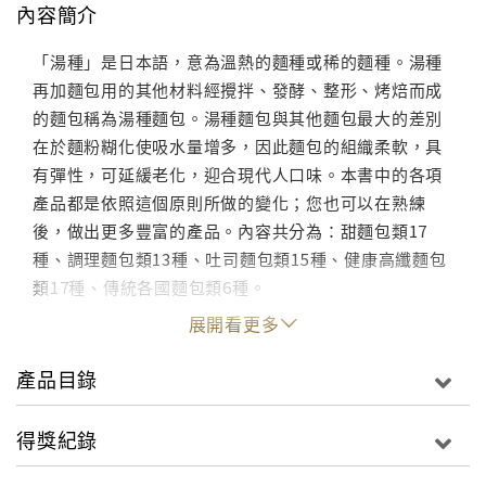
內容簡介
「湯種」是日本語，意為溫熱的麵種或稀的麵種。湯種
再加麵包用的其他材料經攪拌、發酵、整形、烤焙而成
的麵包稱為湯種麵包。湯種麵包與其他麵包最大的差別
在於麵粉糊化使吸水量增多，因此麵包的組織柔軟，具
有彈性，可延緩老化，迎合現代人口味。本書中的各項
產品都是依照這個原則所做的變化；您也可以在熟練
後，做出更多豐富的產品。內容共分為：甜麵包類17
種、調理麵包類13種、吐司麵包類15種、健康高纖麵包
類17種、傳統各國麵包類6種。
展開看更多
產品目錄
得獎紀錄