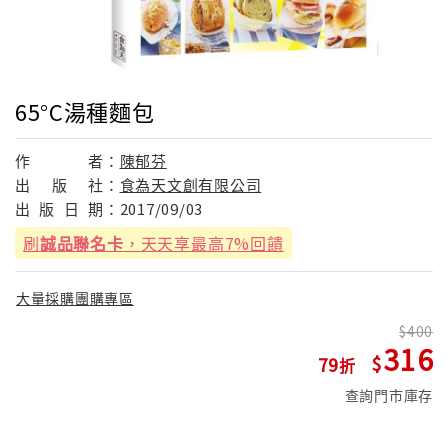
65°C湯種麵包
作
者：
陳郁芬
出
版
社：
食為天文創有限公司
出
版
日
期：
2017/09/03
刷
誠品聯名卡
，天天享最高7%回饋
大量採購團購專區
400
316
79
查詢門市庫存