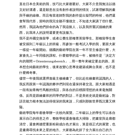
直在日本念美術的我，技巧比大家都要好。大家不介意我無法以德
文好好溝通，還是願意在沒有創作者說明的情況，試著理解我的畫
與手繪的線條。而且每當老師對我的創作提出疑問的時候，他們還
會幫我代答，當時的我完全聽不懂德文，不知道大家講了些什麼。
然而，我認為他們拚命的為了我這個人，以及我所嘗試描繪的東
西，比我本人的說明還要更有說服力。
我不是外國交換留學，或者公費生那種菁英留學生。那種留學生會
被安插到二年級以上的班級，而參加一般考試入學的我，要跟大家
一樣從一年級開始。德國的藝術學院在第一年不管主修是什麼，大
家會先上一年同樣的課程。什麼都學的這一年，被稱作是「決定方
向的期間＝Orientierungsbereich」，用一整年來確定要走的路。原
本想念純藝術的學生，後來改變心意專攻建築或舞台美術，也不是
什麼稀奇事。
儘管一年後我就選擇進級主修繪畫了，但比起在繪畫班認識的人，
我反而跟第一年認識的夥伴們到現在還保持著交流。跟大家相遇是
一段有如青梅竹馬般的情誼，與各自的目標跟理想的未來毫無關
係。反而是跟繪畫班的同學們的對話，不是美術史就是藝術論，對
語言能力根本無法談得很深的我來說，只感到那個世界既沉重又狹
隘。
藝術學院每年都會舉辦一次校內展覽。二年級以上的學生可以各自
展示自己的得意之作，整個學校還會徹底大掃除，把畫室與走廊都
清空，還會將牆壁重新粉刷成白色才展出，算是很正式的展覽，也
是畫廊尋找未來之星的地方。大家都為此拚了全力展出自己的力