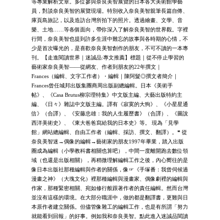
等專業解析文章。多位參與奈良美智展覽的日本各大美術館學藝
員，對談奈良美智的展覽現場。特別收入奈良美智親筆長篇自傳、
庫頁島旅記，以及造訪台灣所拍下的照片。透過繪畫、文學、音
樂、土地……等各個面向，帶你深入了解奈良美智的世界觀。字裡
行間，奈良美智也提到許多生涯中難忘的故事與各時期的心情，不
少是首次曝光的，是喜歡奈良美智創作的朋友，不可不讀的一本專
刊。【走進閱讀世界｜迷誠品:專文推薦】標題｜從不停止學習的
藝術家奈良美智——從網友、作者到朋友的22年撰文｜
Frances（編輯、文字工作者）・編輯｜陳阿髮◎撰文者簡介｜
Frances曾任城邦出版集團商周出版副總編輯。日本《美術手
帖》、《Casa Brutus柳宗理特集》中文版主編、大藝出版特約主
編、《日々》雜誌中文版主編。譯有《寂寞的大狗》、《小星星通
信》（合譯）、《安藤忠雄：我的人生履歷書》（合譯）、《圖說
西洋美術史》、《東大爸爸寫給我的日本史》等。 現為「見學
館」網站總編輯、自由工作者（編輯、採訪、撰文、翻譯）。❝ 從
奈良美智迷→偶像的編輯→藝術家的朋友1997年畢業，踏入出版
圈成為編輯（小學教科書相關也算吧），中間一度離開跑去數位領
域（也還是出版相關），再稍微理解編輯工作之後，內心嚮往的是
像日本出版社那種編輯與作者的關係，像☞《手塚番：我曾伺候過
漫畫之神》（大塊文化）裡那種編輯與漫畫家、偶像劇裡的編輯與
作家，那種緊密相關、宛如修行般跟著作者的責任編輯。然而台灣
並沒有這樣的環境。在大部分職涯中，做的都是翻譯書，更難與日
本原作者建立關係。但儘管像雜工的編輯工作，也是有所謂「努力
就能看到回報」的好事。例如我和奈良美智。點此進入迷誠品閱讀