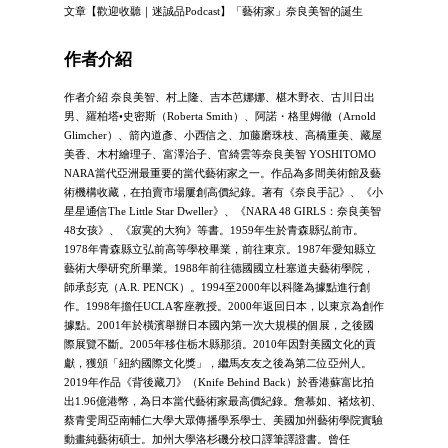
文章【歡迎收聽｜迷誠品Podcast】「藝術家」奈良美智的誕生
作者介紹
作者介紹 奈良美智、村上隆、吉本芭娜娜、椹木野衣、古川日出
男、羅柏塔•史密斯（Roberta Smith）、阿諾・格里姆徹（Arnold
Glimcher）、箭內道彥、小西信之、加藤磨珠枝、高橋重美、藏屋
美香、木村繪理子、富澤治子、官綺雲等奈良美智 YOSHITOMO
NARA當代亞洲最重要的當代藝術家之一。作品為多間美術館及藝
術機構收藏，在拍賣市場屢創高價紀錄。著有《奈良手記》、《小
星星通信The Little Star Dweller》、《NARA 48 GIRLS：奈良美智
48女孩》、《寂寞的大狗》等書。1959年生於青森縣弘前市。
1978年青森縣立弘前高等學校畢業，前往東京。1987年愛知縣立
藝術大學研究所畢業。1988年前往德國國立杜塞道夫藝術學院，
師承彭克（A.R. PENCK）。1994至2000年以科隆為據點進行創
作。1998年擔任UCLA客座教授。2000年返回日本，以東京為創作
據點。2001年於橫濱舉辦日本國內第一次大規模的個展，之後國
際展覽不斷。2005年移住栃木縣那須。2010年因對美國文化的貢
獻，獲頒「紐約國際文化獎」，繼馬友友之後為第二位亞州人。
2019年作品《背後藏刀》（Knife Behind Back）於香港蘇富比拍
出1.96億港幣，為日本當代藝術家最高價紀錄。詹慕如、褚炫初、
蔡青雯周亞南輔仁大學大眾傳播學系學士、美國加州藝術學院實驗
動畫純藝術碩士。加州大學洛杉磯分校口譯筆譯證書。曾任