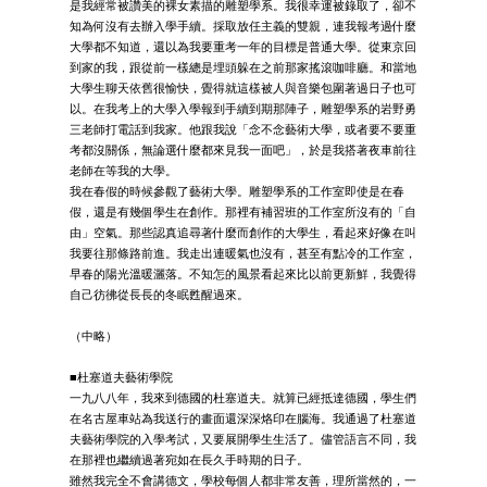
是我經常被讚美的裸女素描的雕塑學系。我很幸運被錄取了，卻不
知為何沒有去辦入學手續。採取放任主義的雙親，連我報考過什麼
大學都不知道，還以為我要重考一年的目標是普通大學。從東京回
到家的我，跟從前一樣總是埋頭躲在之前那家搖滾咖啡廳。和當地
大學生聊天依舊很愉快，覺得就這樣被人與音樂包圍著過日子也可
以。在我考上的大學入學報到手續到期那陣子，雕塑學系的岩野勇
三老師打電話到我家。他跟我說「念不念藝術大學，或者要不要重
考都沒關係，無論選什麼都來見我一面吧」，於是我搭著夜車前往
老師在等我的大學。
我在春假的時候參觀了藝術大學。雕塑學系的工作室即使是在春
假，還是有幾個學生在創作。那裡有補習班的工作室所沒有的「自
由」空氣。那些認真追尋著什麼而創作的大學生，看起來好像在叫
我要往那條路前進。我走出連暖氣也沒有，甚至有點冷的工作室，
早春的陽光溫暖灑落。不知怎的風景看起來比以前更新鮮，我覺得
自己彷彿從長長的冬眠甦醒過來。
（中略）
■杜塞道夫藝術學院
一九八八年，我來到德國的杜塞道夫。就算已經抵達德國，學生們
在名古屋車站為我送行的畫面還深深烙印在腦海。我通過了杜塞道
夫藝術學院的入學考試，又要展開學生生活了。儘管語言不同，我
在那裡也繼續過著宛如在長久手時期的日子。
雖然我完全不會講德文，學校每個人都非常友善，理所當然的，一