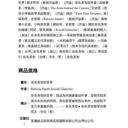
世界│椹木野衣（藝術評論家） ［評論］奈良美智與青森│高橋重
美（學藝員） ［評論］The Artist behind the Camera│官綺雲（香
港大學藝術學系副教授） ［評論］關於「Pave Your Dreams」展│
羅柏塔．史密斯（Roberta Smith）（藝術評論家） ［評論］擁抱
著小女孩、小狗與音樂 │羅柏塔．史密斯 ［評論］關於奈良美智
的繪畫│阿諾．格里姆徹（Arnold Glimcher）（佩斯畫廊創辦人）
［座談］在奈良美智展開展之前──美術館學藝員座談會│藏屋美
香（東京國立近代美術館） × 木村繪理子（橫濱美術館） × 高橋
重美（青森縣立美術館） × 富澤治子（熊本市現代美術館） ［攝
影］台灣│奈良美智 ［旅記］庫頁島I│奈良美智 ［旅記］庫頁島
II│奈良美智 ［自傳］半生（暫）│奈良美智
商品規格
書名 /
奈良美智的世界
作者 /
Roberta Smith Arnold Glimcher
奈良美智的世界：我認為持續畫畫這件事，是照亮我本
身存在於此的明燈。而在那裡被映照出來的，也絕對不
簡介 /
是只有畫畫的我。」――奈良美智►奈良美智親筆自傳
長文〈半生（暫）
出版社
英屬維京群島商高寶國際有限公司台灣分公司
/