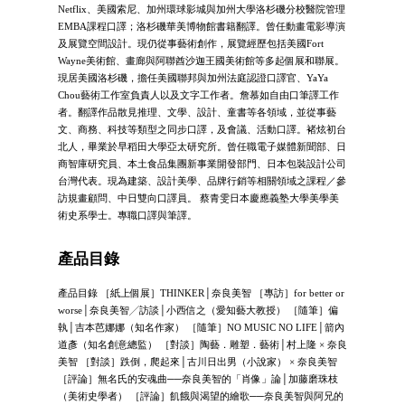
Netflix、美國索尼、加州環球影城與加州大學洛杉磯分校醫院管理
EMBA課程口譯；洛杉磯華美博物館書籍翻譯。曾任動畫電影導演
及展覽空間設計。現仍從事藝術創作，展覽經歷包括美國Fort
Wayne美術館、畫廊與阿聯酋沙迦王國美術館等多起個展和聯展。
現居美國洛杉磯，擔任美國聯邦與加州法庭認證口譯官、YaYa
Chou藝術工作室負責人以及文字工作者。詹慕如自由口筆譯工作
者。翻譯作品散見推理、文學、設計、童書等各領域，並從事藝
文、商務、科技等類型之同步口譯，及會議、活動口譯。褚炫初台
北人，畢業於早稻田大學亞太研究所。曾任職電子媒體新聞部、日
商智庫研究員、本土食品集團新事業開發部門、日本包裝設計公司
台灣代表。現為建築、設計美學、品牌行銷等相關領域之課程／參
訪規畫顧問、中日雙向口譯員。 蔡青雯日本慶應義塾大學美學美
術史系學士。專職口譯與筆譯。
產品目錄
產品目錄 ［紙上個展］THINKER│奈良美智 ［專訪］for better or
worse│奈良美智╱訪談│小西信之（愛知藝大教授） ［隨筆］偏
執│吉本芭娜娜（知名作家） ［隨筆］NO MUSIC NO LIFE│箭內
道彥（知名創意總監） ［對談］陶藝．雕塑．藝術│村上隆 × 奈良
美智 ［對談］跌倒，爬起來│古川日出男（小說家） × 奈良美智
［評論］無名氏的安魂曲──奈良美智的「肖像」論│加藤磨珠枝
（美術史學者） ［評論］飢餓與渴望的繪歌──奈良美智與阿兄的