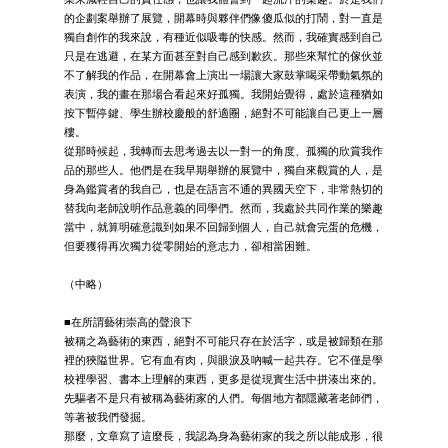
的企劃案舉辦了展覽，開幕時與夥伴們像傻瓜似的打鬧，對一直是
獨自創作的我來說，有種近似吸毒的快感。然而，我確實感到自己
只是在逃避，在某方面甚至對自己感到歉疚。那些來幫忙的傢伙並
不了解我的作品，在開幕會上演出一場讓大家鼓掌喝采帶動氣氛的
表演，我的畫在那場合看起來好孤獨。我開始覺得，處於這種猶如
按下暫停鍵、學生辦校慶般的舒適圈，絕對不可能讓自己更上一層
樓。
從那時候起，我轉而去思考過去以一對一的角度、孤獨的欣賞我作
品的那些人。他們是在我早期舉辦的展覽中，獨自來觀賞的人，是
身為鑑賞者的我自己，也是在語言不通的異國天空下，非常熱切的
替我向老師說明作品意義的同學們。然而，我處於共同作業的樂趣
當中，就算明確意識到如果不回歸到個人，自己就會完蛋的危機，
但要獲得再次獨力從零開始的意志力，卻相當困難。
（中略）
■在所謂藝術崇高的聲浪下
被稱之為藝術的東西，絕對不可能只存在於活字，或是被歸類在那
裡的狹隘世界。它有血有肉，與眼淚及吶喊一起共存。它不僅是學
校裡學習、書本上理解的東西，更多是從現實生活中拼湊出來的。
先驅者不是只有被稱為藝術家的人們。每個地方都隱藏著老師們，
等著被我們發掘。
那麼，文章寫了這麼長，我認為身為藝術家的我之所以能成形，很