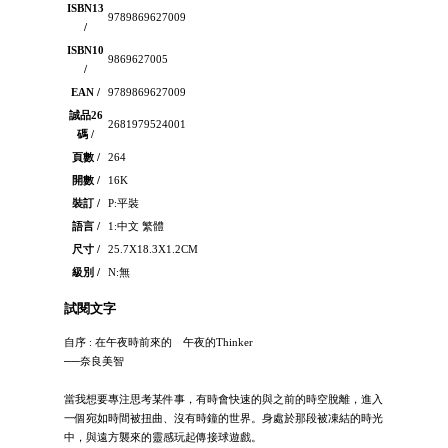
ISBN13
9789869627009
/
ISBN10
9869627005
/
EAN /
9789869627009
誠品26
2681979524001
碼 /
頁數 /
264
開數 /
16K
裝訂 /
P:平裝
語言 /
1:中文 繁體
尺寸 /
25.7X18.3X1.2CM
級別 /
N:無
試閱文字
自序 : 在午夜時前來的 午夜的Thinker
──奈良美智
當我想要專注思考某件事，有時會快速的與之前的時空脫離，進入
一個宛如時間被扭曲、沒有時鐘的世界。身處於那段被凍結的時光
中，與遠方襲來的靈感玩起傳接球遊戲。