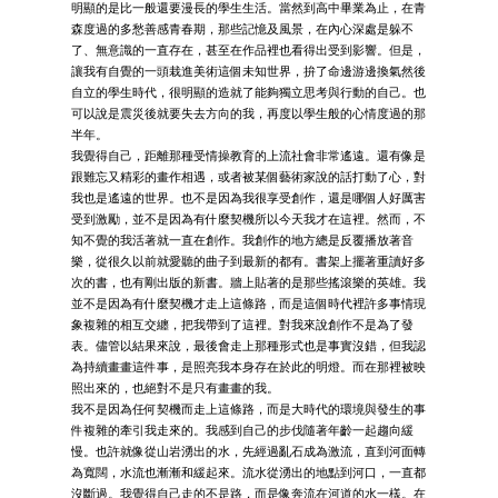
明顯的是比一般還要漫長的學生生活。當然到高中畢業為止，在青
森度過的多愁善感青春期，那些記憶及風景，在內心深處是躲不
了、無意識的一直存在，甚至在作品裡也看得出受到影響。但是，
讓我有自覺的一頭栽進美術這個未知世界，拚了命邊游邊換氣然後
自立的學生時代，很明顯的造就了能夠獨立思考與行動的自己。也
可以說是震災後就要失去方向的我，再度以學生般的心情度過的那
半年。
我覺得自己，距離那種受情操教育的上流社會非常遙遠。還有像是
跟難忘又精彩的畫作相遇，或者被某個藝術家說的話打動了心，對
我也是遙遠的世界。也不是因為我很享受創作，還是哪個人好厲害
受到激勵，並不是因為有什麼契機所以今天我才在這裡。然而，不
知不覺的我活著就一直在創作。我創作的地方總是反覆播放著音
樂，從很久以前就愛聽的曲子到最新的都有。書架上擺著重讀好多
次的書，也有剛出版的新書。牆上貼著的是那些搖滾樂的英雄。我
並不是因為有什麼契機才走上這條路，而是這個時代裡許多事情現
象複雜的相互交纏，把我帶到了這裡。對我來說創作不是為了發
表。儘管以結果來說，最後會走上那種形式也是事實沒錯，但我認
為持續畫畫這件事，是照亮我本身存在於此的明燈。而在那裡被映
照出來的，也絕對不是只有畫畫的我。
我不是因為任何契機而走上這條路，而是大時代的環境與發生的事
件複雜的牽引我走來的。我感到自己的步伐隨著年齡一起趨向緩
慢。也許就像從山岩湧出的水，先經過亂石成為激流，直到河面轉
為寬闊，水流也漸漸和緩起來。流水從湧出的地點到河口，一直都
沒斷過。我覺得自己走的不是路，而是像奔流在河道的水一樣。在