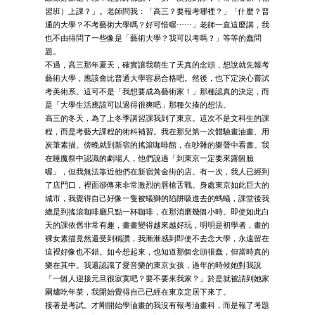
習班）上課？」。老師問我：「高三？要報考哪裡？」「什麼？普
通的大學？不考藝術大學嗎？好可惜喔⋯⋯」老師一直這麼講，我
也不由得問了一些像是「藝術大學？我可以考嗎？」等等的蠢問
題。
不過，高三那年夏天，確實讓我萌生了天真的念頭，想說就先報考
藝術大學，應該會比普通大學容易合格吧。然後，也下定決心嘗試
考美術系。這可不是「我想要成為藝術家！」那種認真的決定，而
是「大學生活應該可以過得很爽吧」那種欠揍的想法。
高三的冬天，為了上冬季講習課我到了東京。這次不是文科生的課
程，而是考藝大課程的術科補習。我在那兒第一次體驗畫油畫、用
炭筆素描。傍晚就到新宿的搖滾咖啡館，在吵雜的樂聲中看書。我
在睡魔祭中認識的劇場人，他們說過「到東京一定要來露個臉
喔」，但我無法靠近他們在新宿黃金街的店。有一次，我人已經到
了店門口，裡面卻傳來非常激烈的唇槍舌戰。身處東京如此巨大的
城市，我覺得自己好像一隻被蟻獅的陷阱吸進去的螞蟻，課堂後我
總是到搖滾咖啡廳只點一杯咖啡，在那消磨幾個小時。即使如此白
天的課依舊非常有趣，畫畫變得越來越好玩，明明是初學者，畫的
裸女素描竟然還受到稱讚，我漸漸感到即使不去念大學，永遠留在
這裡好像也不錯。如今想起來，也知道那個念頭很蠢，但當時真的
樂在其中。我還認識了愛音樂的東京女孩，過年的時候她對我說
「一個人迎接元旦很寂寞吧？要不要來我家？」於是就被請到她家
圍爐吃年菜，我開始覺得自己已經在東京定居下來了。
接著是考試。才剛開始學油畫的我沒有報考油畫科，而是報了考題