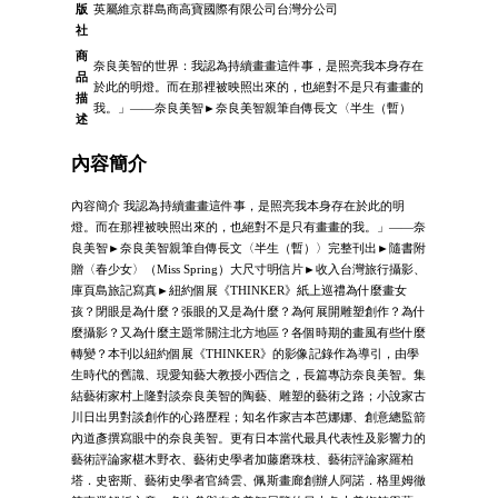
版
英屬維京群島商高寶國際有限公司台灣分公司
社
商
奈良美智的世界：我認為持續畫畫這件事，是照亮我本身存在
品
於此的明燈。而在那裡被映照出來的，也絕對不是只有畫畫的
描
我。」――奈良美智►奈良美智親筆自傳長文〈半生（暫）
述
內容簡介
內容簡介 我認為持續畫畫這件事，是照亮我本身存在於此的明
燈。而在那裡被映照出來的，也絕對不是只有畫畫的我。」――奈
良美智►奈良美智親筆自傳長文〈半生（暫）〉完整刊出►隨書附
贈〈春少女〉（Miss Spring）大尺寸明信片►收入台灣旅行攝影、
庫頁島旅記寫真►紐約個展《THINKER》紙上巡禮為什麼畫女
孩？閉眼是為什麼？張眼的又是為什麼？為何展開雕塑創作？為什
麼攝影？又為什麼主題常關注北方地區？各個時期的畫風有些什麼
轉變？本刊以紐約個展《THINKER》的影像記錄作為導引，由學
生時代的舊識、現愛知藝大教授小西信之，長篇專訪奈良美智。集
結藝術家村上隆對談奈良美智的陶藝、雕塑的藝術之路；小說家古
川日出男對談創作的心路歷程；知名作家吉本芭娜娜、創意總監箭
內道彥撰寫眼中的奈良美智。更有日本當代最具代表性及影響力的
藝術評論家椹木野衣、藝術史學者加藤磨珠枝、藝術評論家羅柏
塔．史密斯、藝術史學者官綺雲、佩斯畫廊創辦人阿諾．格里姆徹