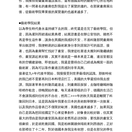
作，我獲得荷蘭畫廊邀請展出。還有德國當時的藝術中心所在地科
隆，有一間著名的畫廊也對我提出了展覽的邀約。在那家畫廊展出
後，從藝術學院畢業後的展覽邀約也越來越多了。
■藝術學院結業
以為學生時代會永遠持續下去的我，終究還是念完了藝術學院。但
是，因為遲到而錯過結業典禮，結業證書是在辦公室領的。雖然不
再是學生這件事，讓身在異國的我感到不安，不過科隆那間畫廊簡
單出個證明，我便輕易的以藝術家身分拿到居留許可的簽證。接
著，也因為畫廊幫忙找好了畫室，我便從杜塞道夫搬到科隆繼續創
作。畫室講起來好聽，其實不過就是一棟本來是工廠、連浴室都沒
有的空曠建築物。即使如此，我還是覺得自己已經成為獨當一面的
藝術家，因為可以靠作畫過活而感到非常高興。
接著從九○年代後半開始，我慢慢受到世界藝壇的認識。那個時候
的我已經不需要再到日本料理店打工，美國的大學還招待我去授
課。我踩著單車在科隆四處遊走，到畫廊區探探，去咖啡廳喝杯咖
啡稍作歇息，傍晚開始作畫。每天過著那樣的日子，德國的生活已
不會讓我感到任何的不自在，然而二○○○年的秋天我還是離開了科
隆回到日本。這是因為隔年我要在日本的美術館舉辦第一次個展，
以及我的作品發表已不僅限於歐洲，美國也越來越多了。如果寫說
自己是因為想回祖國定下心來從事創作，好像會比較好聽，但其實
最大的理由是我的畫室因為過於老舊而必須拆除，要找新的畫室又
很麻煩，於是就乾脆回國。我是柏林圍牆倒塌前來到西德的，正好
在那裡住了十二年。對於德國本身我沒有依戀，但是在那兒的學生