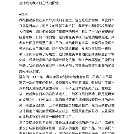
生活成為我永難忘懷的回憶。
■東京
我很輕易的就在東京郊外找到了畫室。這也是理所當然，畢竟我本
來就是日本人，對日文的理解又非常好，我跟美術相關院校畢業的
人們請教，請他們介紹幫忙找畫室的房仲，租到了一間兩層樓高的
組合倉庫。打開二樓的窗，還能看見美軍橫田基地的飛機跑道。廁
所在外面是跟隔壁工廠共用的，當然也沒有浴室，於是我在流理台
旁邊自己弄了淋浴間。組合屋的牆壁很薄，夏天跟三溫暖一樣熱，
冬天冷到水管爆了好幾次。戰鬥機在美軍基地的起降訓練聲音非常
尖銳，我就把音響的音量調大與之抗衡。到了夜晚隔壁的工廠回歸
寧靜，我的組合倉庫就亮得燈火通明，音響播放著震耳欲聾的搖滾
樂陪著我創作。
隔年的二○○一年，我在美國幾間美術館也有個展，不過在自己國
家第一次的美術館個展，於橫濱市立美術館開幕。個展吸引了出乎
意料的人潮而受到媒體報導，一下子全日本都認識了我。在那之
後，我感到在日本的自己被捲入了一股不僅限於藝壇，而是更巨大
的漩渦之中。即使如此，我仍維持著跟在德國那段時期一樣的創作
慾，個展過後的四、五年依舊自顧自的繼續創作。然而我的作品在
全球藝術市場的位置逐漸確立成形，想要買作品的聲浪，以及展覽
的邀約多到有如噪音一般吵得不得了。
為了要從那個世界逃離，於是我透過跟其他的創作者合作，或是與
朋友介紹的創意團隊搭檔，在眾人的協力下創作作品。藉由共同作
業來減輕自己的責任感，也讓我體會到一起流汗的樂趣。於是我們