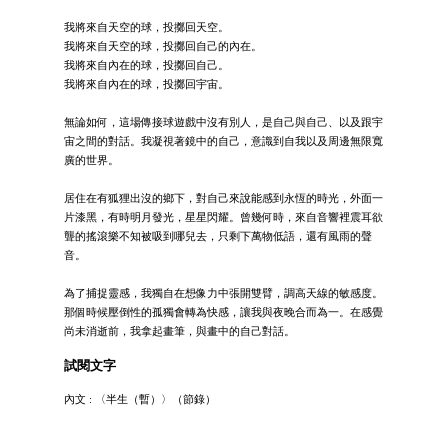
我將來自天空的球，投擲回天空。
我將來自天空的球，投擲回自己的內在。
我將來自內在的球，投擲回自己。
我將來自內在的球，投擲回宇宙。
無論如何，這場傳接球遊戲中沒有別人，是自己與自己、以及跟宇
宙之間的對話。我凝視著鏡中的自己，意識到自我以及周邊無限寬
廣的世界。
居住在有狐狸出沒的鄉下，對自己來說能感到永恆的時光，外面一
片漆黑，有時明月發光，星星閃耀。曾幾何時，來自音響裡震耳欲
聾的搖滾樂不知被吸到哪兒去，只剩下萬物低語，還有風雨的聲
音。
為了捕捉靈感，我獨自在想像力中張開雙臂，調高天線的敏感度。
那個時候壓倒性的孤獨會轉為快感，讓我與夜晚合而為一。在感覺
尚未消逝前，我拿起畫筆，與畫中的自己對話。
試閱文字
內文 : 〈半生（暫）〉（節錄）