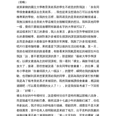
（前略）
就算家鄉的國立大學教育美術系的學生不經意的對我說：「奈良同
學很會畫畫應該去念美術系」，我也從來沒想過自己可以去報考那
種專業的學校。在我的生活裡，顯而易見的是美術的距離很遙遠，
我無法擁有去念美術大學這種完全脫離現實的想法。我和其他同學
一樣，覺得只要能混進哪間有聽過名字的大學就可以了。
就這樣來到了高三的暑假，我人在東京，參加大型升學補習班文科
生的暑期輔導。老師對著許多補習生授課的課堂讓我感到很無聊，
反而是身處於大都會這件事讓我非常興奮。我跑了許多現場演唱、
唱片行還有咖啡廳，果然還是下課以後的生活比較有趣。某一天，
我坐在補習班前的路邊看書，有個看來與我氣質相近的補習生叫住
我說「誒，要不要買講習課的票？」那是關於『藝術大學升學課
程』以裸女素描為主的研習課程。我一看到『裸女』兩個字瞳孔就
放大了，接著，那些曾被說過「奈良同學好會畫畫！」的往事，還
有小學老師「你畫得跟大人一樣誒！」的驚呼，瞬間在我的腦海奔
馳。也理解到原來想要賣票給我的同學，是因為我的穿著打扮判斷
我是為了報考美術系才來補習的。既然我被稱讚很會畫畫，應該能
過關吧（可以看見裸體的女人了！），於是我假裝考慮了一下回答
說：「好喔！」
褪去衣衫的中年模特兒，說是模特兒但不是時尚雜誌那種八頭身，
而是隨處可見的歐巴桑。雖然這讓十七歲少年的激動幻滅了，但也
幸虧如此，我才得以冷靜地進行描繪。環顧四周，感覺並不是大家
都很厲害，當中也有人很明顯就是來錯了地方。出乎意料的我畫的
線條好像還不賴？連講師都說：「第一次見到你，平常在哪家（補