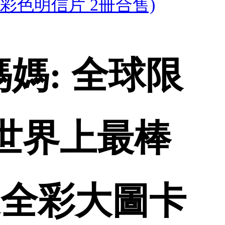
彩色明信片 2冊合售)
媽: 全球限
附世界上最棒
家全彩大圖卡