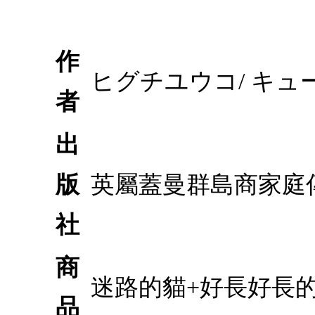
作
ヒグチユウコ/ キュ
者
出
版
英屬蓋曼群島商家庭
社
商
迷路的貓+好長好長的
品