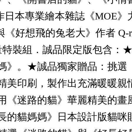
定合作日本專業繪本雜誌《MOE
之作＋與《好想飛的兔老大》作者 Q-
量特裝組．誠品限定版包含：★
媽》。★誠品獨家贈品：挑選
精美印刷，製作出充滿暖暖親
用《迷路的貓》華麗精美的畫
長的貓媽媽》日本設計版貓咪貼