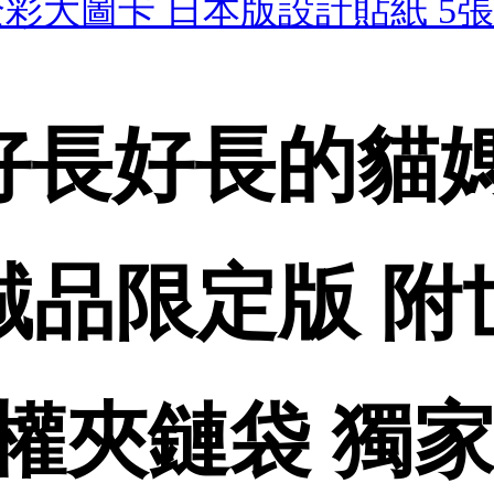
彩大圖卡 日本版設計貼紙 5張
好長好長的貓媽
(誠品限定版 
權夾鏈袋 獨