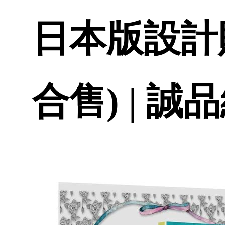
日本版設計貼
合售) | 誠