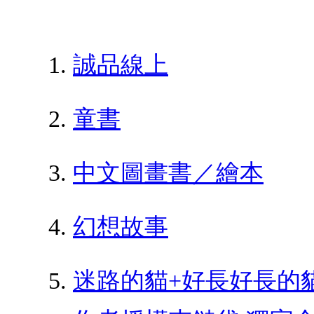
誠品線上
童書
中文圖畫書／繪本
幻想故事
迷路的貓+好長好長的貓