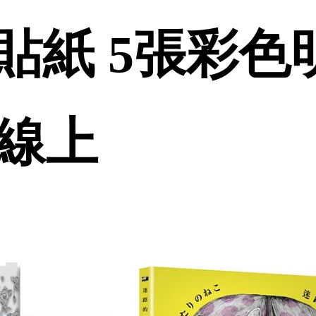
紙 5張彩色明
品線上