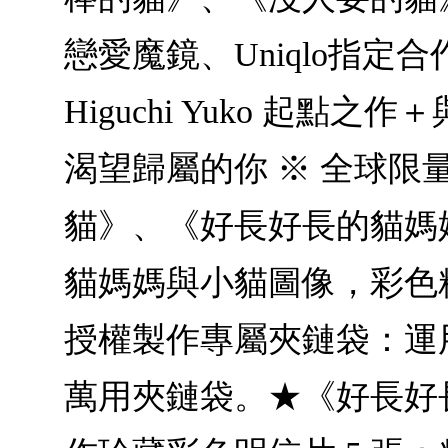
戀愛魔鏡、Uniqlo指
Higuchi Yuko 起點
渴望歸屬的你 ※ 全球限
貓》、《好長好長的貓媽
貓媽媽與小貓圖像，彩色
授權製作專屬夾鏈袋：運
萬用夾鏈袋。★《好長好